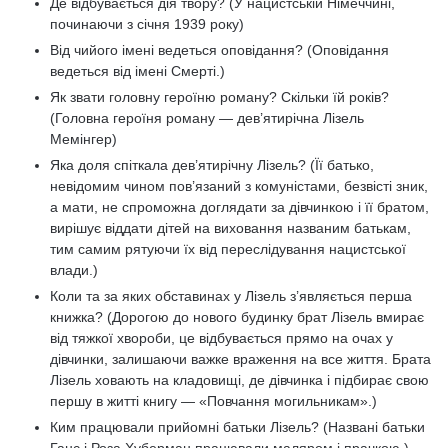
Де відбувається дія твору? (У нацистській Німеччині,
починаючи з січня 1939 року)
Від чийого імені ведеться оповідання? (Оповідання
ведеться від імені Смерті.)
Як звати головну героїню роману? Скільки їй років?
(Головна героїня роману — дев’ятирічна Лізель
Мемінгер)
Яка доля спіткала дев’ятирічну Лізель? (Її батько,
невідомим чином пов’язаний з комуністами, безвісті зник,
а мати, не спроможна доглядати за дівчинкою і її братом,
вирішує віддати дітей на виховання названим батькам,
тим самим рятуючи їх від переслідування нацистської
влади.)
Коли та за яких обставинах у Лізель з’являється перша
книжка? (Дорогою до нового будинку брат Лізель вмирає
від тяжкої хвороби, це відбувається прямо на очах у
дівчинки, залишаючи важке враження на все життя. Брата
Лізель ховають на кладовищі, де дівчинка і підбирає свою
першу в житті книгу — «Повчання могильникам».)
Ким працювали прийомні батьки Лізель? (Названі батьки