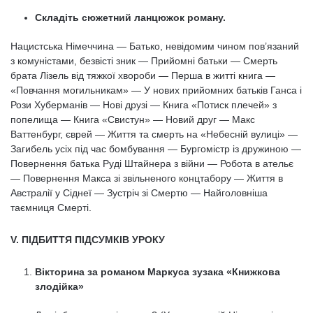
Складіть сюжетний ланцюжок роману.
Нацистська Німеччина — Батько, невідомим чином пов’язаний
з комуністами, безвісті зник — Прийомні батьки — Смерть
брата Лізель від тяжкої хвороби — Перша в житті книга —
«Повчання могильникам» — У нових прийомних батьків Ганса і
Рози Хуберманів — Нові друзі — Книга «Потиск плечей» з
попелища — Книга «Свистун» — Новий друг — Макс
Ваттенбург, єврей — Життя та смерть на «Небесній вулиці» —
Загибель усіх під час бомбування — Бургомістр із дружиною —
Повернення батька Руді Штайнера з війни — Робота в ательє
— Повернення Макса зі звільненого концтабору — Життя в
Австралії у Сіднеї — Зустріч зі Смертю — Найголовніша
таємниця Смерті.
V. ПІДБИТТЯ ПІДСУМКІВ УРОКУ
Вікторина за романом Маркуса зузака «Книжкова
злодійка»