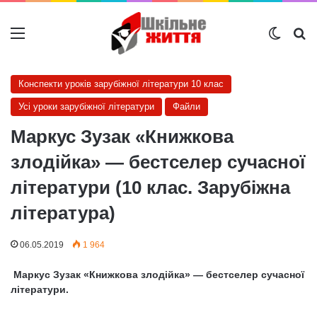
Меню
Switch
Ш
Конспекти уроків зарубіжної літератури 10 клас
Усі уроки зарубіжної літератури
Файли
Маркус Зузак «Книжкова
злодійка» — бестселер сучасної
літератури (10 клас. Зарубіжна
література)
06.05.2019
1 964
Маркус Зузак «Книжкова злодійка» — бестселер сучасної
літератури.