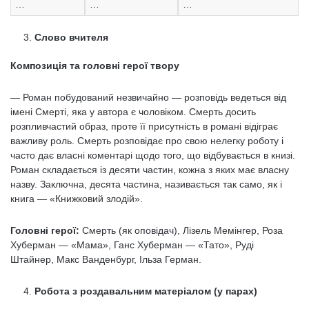
…
…
…
Слово вчителя
Композиція та головні герої твору
— Роман побудований незвичайно — розповідь ведеться від
імені Смерті, яка у автора є чоловіком. Смерть досить
розпливчастий образ, проте її присутність в романі відіграє
важливу роль. Смерть розповідає про свою нелегку роботу і
часто дає власні коментарі щодо того, що відбувається в книзі.
Роман складається із десяти частин, кожна з яких має власну
назву. Заключна, десята частина, називається так само, як і
книга — «Книжковий злодій».
Головні герої:
Смерть (як оповідач), Лізель Мемінгер, Роза
Хуберман — «Мама», Ганс Хуберман — «Тато», Руді
Штайнер, Макс Ванденбург, Ільза Герман.
Робота з роздавальним матеріалом (у парах)