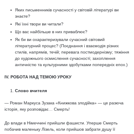
Яких письменників сучасності у світовій літературі ви
знаєте?
Які їхні твори ви читали?
Що вас найбільше в них приваблює?
Як би ви охарактеризували сучасний світовий
літературний процес? (Поєднання і взаємодія різних
стилів, напрямів, течій; перевага постмодернізму; тяжіння
до художнього осмислення сучасності; захоплення
античністю та культурними здобутками попередніх епох.)
ІV. РОБОТА НАД ТЕМОЮ УРОКУ
Слово вчителя
— Роман Маркуса Зузака «Книжкова злодійка» — це разюча
історія, яку розповідає… Смерть!
До влади в Німеччині прийшли фашисти. Уперше Смерть
побачив маленьку Лізель, коли прийшов забрати душу її