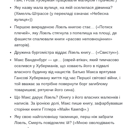
Ганс і Роза Хуберман працювали маляром і прачкою.)
Яку назву мала вулиця, на якій оселилася дівчинка?
(Хімелль-Штрассе (у перекладі означає «Небесна
вулиця»))
Першою викраденою Лізель книгою стає… («Потиск
плечей», яку Лізель стягнула з попелища на площі, де
фашисти спалювали книги «расово неповноцінних»
авторів).
Дружина бургомістра віддає Лізель книгу… («Свистун»).
Макс Ванденбург — це… (єврей-втікач, який тимчасово
оселився у Хуберманів, що ховають його в підвалі
власного будинку від нацистів. Батько Макса врятував
Гансові Хуберману життя під час Першої світової війни, і
той вважає за потрібне повернути борг загиблому
товаришеві, рятуючи його сина).
Що Макс дарує Лізель? (Книгу з його власних малюнків і
написів. За іронією долі, Макс пише книгу, зафарбувавши
сторінки книги Гітлера «Майн Кампф».)
Яку свою найголовнішу таємницю, перш ніж забрати
Лізель, Смерть повідомляє їй? («Мною оволодівають