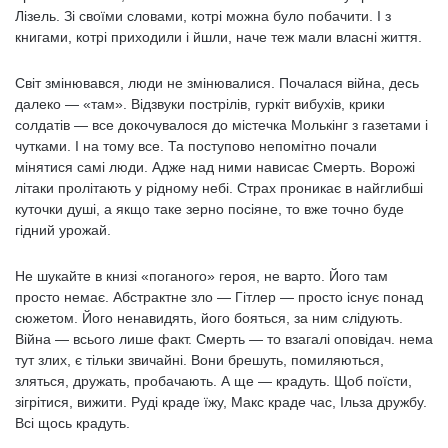
Лізель. Зі своїми словами, котрі можна було побачити. І з
книгами, котрі приходили і йшли, наче теж мали власні життя.
Світ змінювався, люди не змінювалися. Почалася війна, десь
далеко — «там». Відзвуки пострілів, гуркіт вибухів, крики
солдатів — все докочувалося до містечка Молькінг з газетами і
чутками. І на тому все. Та поступово непомітно почали
мінятися самі люди. Адже над ними нависає Смерть. Ворожі
літаки пролітають у рідному небі. Страх проникає в найглибші
куточки душі, а якщо таке зерно посіяне, то вже точно буде
гідний урожай.
Не шукайте в книзі «поганого» героя, не варто. Його там
просто немає. Абстрактне зло — Гітлер — просто існує понад
сюжетом. Його ненавидять, його бояться, за ним слідують.
Війна — всього лише факт. Смерть — то взагалі оповідач. нема
тут злих, є тільки звичайні. Вони брешуть, помиляються,
зляться, дружать, пробачають. А ще — крадуть. Щоб поїсти,
зігрітися, вижити. Руді краде їжу, Макс краде час, Ільза дружбу.
Всі щось крадуть.