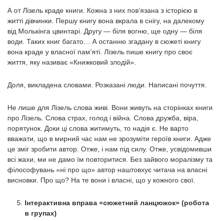
А от Лізель краде книги. Кожна з них пов’язана з історією в
житті дівчинки. Першу книгу вона вкрала в снігу, на далекому
від Молькінга цвинтарі. Другу — біля вогню, ще одну — біля
води. Таких книг багато… А останню згадану в сюжеті книгу
вона краде у власної пам’яті. Лізель пише книгу про своє
життя, яку називає «Книжковий злодій».
Доля, викладена словами. Розказані люди. Написані почуття.
Не лише для Лізель слова живі. Вони живуть на сторінках книги
про Лізель. Слова страх, голод і війна. Слова дружба, віра,
порятунок. Доки ці слова житимуть, то надія є. Не варто
вважати, що в мирний час нам не зрозуміти героїв книги. Адже
це зміг зробити автор. Отже, і нам під силу. Отже, усвідомивши
всі жахи, ми не дамо їм повторитися. Без зайвого моралізму та
філософувань «ні про що» автор наштовхує читача на власні
висновки. Про що? На те вони і власні, що у кожного свої.
Інтерактивна вправа «сюжетний ланцюжок» (робота
в групах)