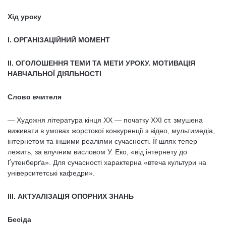
Хід уроку
І. ОРГАНІЗАЦІЙНИЙ МОМЕНТ
ІІ. ОГОЛОШЕННЯ ТЕМИ ТА МЕТИ УРОКУ. МОТИВАЦІЯ
НАВЧАЛЬНОЇ ДІЯЛЬНОСТІ
Слово вчителя
— Художня література кінця ХХ — початку ХХІ ст. змушена
виживати в умовах жорстокої конкуренції з відео, мультимедіа,
інтернетом та іншими реаліями сучасності. Її шлях тепер
лежить, за влучним висловом У. Еко, «від інтернету до
Ґутенберґа». Для сучасності характерна «втеча культури на
університетські кафедри».
III. АКТУАЛІЗАЦІЯ ОПОРНИХ ЗНАНЬ
Бесіда