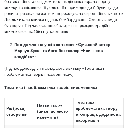
братика. Він став свідком того, як дівчинка вкрала першу
книжку, і зацікавився її долею. Він приходив до її будинку, де
родина, ризикуючи життям, переховувала єврея. Він слухав, як
Лізель читала книжки під час бомбардувань. Смерть завжди
був поруч. Під час останньої зустрічі він розкриє крадійці
книжок свою найбільшу таємницю.
Повідомлення учнів за темою «Сучасний автор
Маркус Зузак та його бестселер «Книжкова
злодійка»»
(Під час доповіді учні складають візитівку «Тематика і
проблематика творів письменника».)
Тематика і проблематика творів письменника
Тематика і
Назва твору
Рік (роки)
проблематика твору,
(цикл, до якого
створення
ілюстрації, додаткова
належить)
інформація