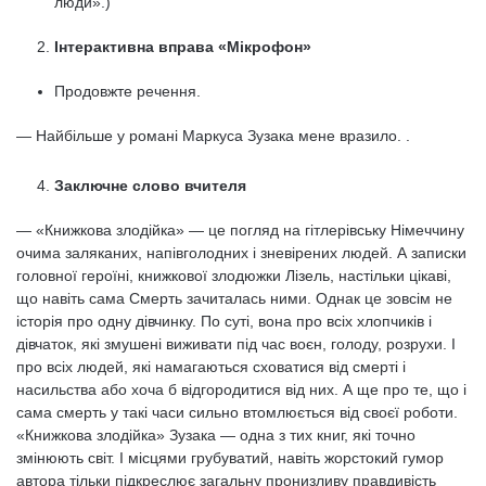
люди».)
Інтерактивна вправа «Мікрофон»
Продовжте речення.
— Найбільше у романі Маркуса Зузака мене вразило. .
Заключне слово вчителя
— «Книжкова злодійка» — це погляд на гітлерівську Німеччину
очима заляканих, напівголодних і зневірених людей. А записки
головної героїні, книжкової злодюжки Лізель, настільки цікаві,
що навіть сама Смерть зачиталась ними. Однак це зовсім не
історія про одну дівчинку. По суті, вона про всіх хлопчиків і
дівчаток, які змушені виживати під час воєн, голоду, розрухи. І
про всіх людей, які намагаються сховатися від смерті і
насильства або хоча б відгородитися від них. А ще про те, що і
сама смерть у такі часи сильно втомлюється від своєї роботи.
«Книжкова злодійка» Зузака — одна з тих книг, які точно
змінюють світ. І місцями грубуватий, навіть жорстокий гумор
автора тільки підкреслює загальну пронизливу правдивість