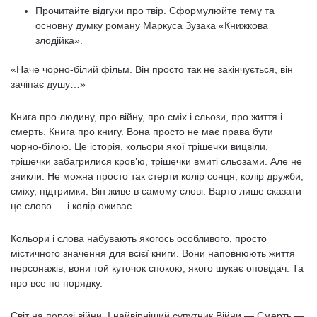
Прочитайте відгуки про твір. Сформулюйте тему та
основну думку роману Маркуса Зузака «Книжкова
злодійка».
«Наче чорно-білий фільм. Він просто так не закінчується, він
зачіпає душу…»
Книга про людину, про війну, про сміх і сльози, про життя і
смерть. Книга про книгу. Вона просто не має права бути
чорно-білою. Це історія, кольори якої трішечки вицвіли,
трішечки забагрилися кров’ю, трішечки вмиті сльозами. Але не
зникли. Не можна просто так стерти колір сонця, колір дружби,
сміху, підтримки. Він живе в самому слові. Варто лише сказати
це слово — і колір оживає.
Кольори і слова набувають якогось особливого, просто
містичного значення для всієї книги. Вони наповнюють життя
персонажів; вони той куточок спокою, якого шукає оповідач. Та
про все по порядку.
Світ на порозі війни. І найвірніший супутник Війни — Смерть —