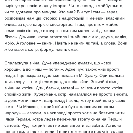
вирішує розповісти одну історію. Чи то спогад з майбутнього,
чи то здогадка про минуле. Хто зна? Він тут і там — зараз,
розповідає нам цю історію; в нацистській Німеччині власними
очима за цією історією спостерігає. І там, протягом майже
семи років він веде екскурсію життям маленької дівчинки
Лізель. Дівчинки, котра втратила і знайшла сім’ю, друзів, надію,
мрію. А головне — книги. Навіть не книги як такі, а слова. Вони
ж бо мають колір, форму, навіть смак.
Спалахнула війна. Дуже упереджено думати, що «свої
хороші», а всі «інші — погані». Адже чужі також живі прості
люди. І це яскраво вдається показати М. Зузаку. Оригінальна
точка зору — німці теж страждали від війни. Звичайні німці
війни не хотіли. Діти, батьки, матері — всі вони просто хотіли
спокійно жити. Хубермани, котрі намагалися не просто вижити,
а допомогти іншим, наприклад Лізель, котру прийняли у свою
сім’ю. Чи Максові, котрий нібито був «головним ворогом
народу» — євреєм, а насправді просто хотів не боятися жити.
Ільза Герман, котра ледве пережила втрату сина на Першій
світовій. Руді, котрий так і не зміг виграти всі забіги. Усі вони
просто жили так, як вміли. І в життя кожного з них увірвалася