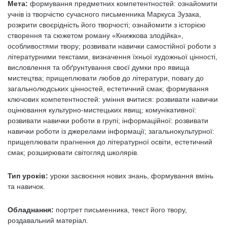
Мета:
формування предметних компетентностей: ознайомити
учнів із творчістю сучасного письменника Маркуса Зузака,
розкрити своєрідність його творчості; ознайомити з історією
створення та сюжетом роману «Книжкова злодійка»,
особливостями твору; розвивати навички самостійної роботи з
літературними текстами, визначення їхньої художньої цінності,
висловлення та обґрунтування своєї думки про явища
мистецтва; прищеплювати любов до літератури, повагу до
загальнолюдських цінностей, естетичний смак; формування
ключових компетентностей: уміння вчитися: розвивати навички
оцінювання культурно-мистецьких явищ; комунікативної:
розвивати навички роботи в групі; інформаційної: розвивати
навички роботи із джерелами інформації; загальнокультурної:
прищеплювати прагнення до літературної освіти, естетичний
смак; розширювати світогляд школярів.
Тип уроків:
уроки засвоєння нових знань, формування вмінь
та навичок.
Обладнання:
портрет письменника, текст його твору,
роздавальний матеріал.