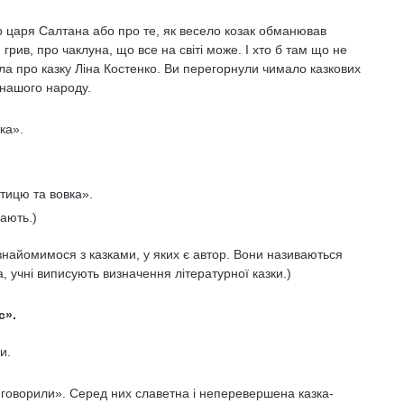
ро царя Салтана або про те, як весело козак обманював
рив, про чаклуна, що все на світі може. І хто б там що не
ала про казку Ліна Костенко. Ви перегорнули чимало казкових
і нашого народу.
ка».
тицю та вовка».
вають.)
знайомимося з казками, у яких є автор. Вони називаються
, учні виписують визначення літературної казки.)
с».
и.
рі говорили». Серед них славетна і неперевершена казка-