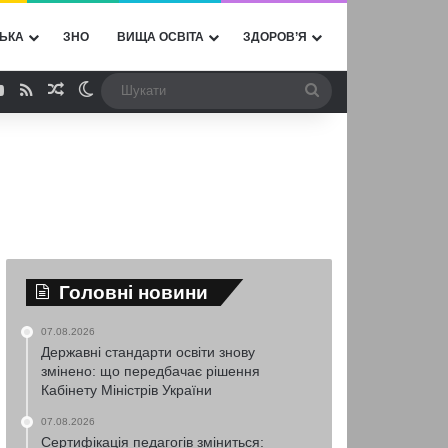
ЬКА
ЗНО
ВИЩА ОСВІТА
ЗДОРОВ’Я
ebook
YouTube
RSS
Випадкова стаття
Switch skin
Шукати
Головні новини
07.08.2026
Державні стандарти освіти знову
змінено: що передбачає рішення
Кабінету Міністрів України
07.08.2026
Сертифікація педагогів зміниться: