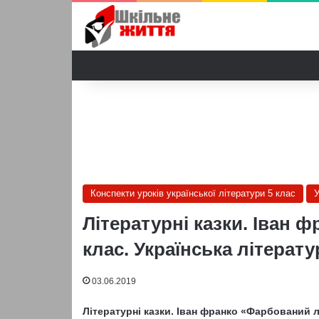
Конспекти уроків української літератури 5 клас
У
Літературні казки. Іван 
клас. Українська літерату
03.06.2019
Літературні казки. Іван франко «Фарбований 