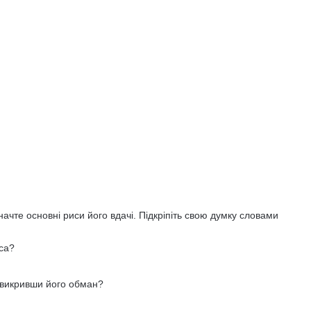
начте основні риси його вдачі. Підкріпіть свою думку словами
иса?
 викривши його обман?