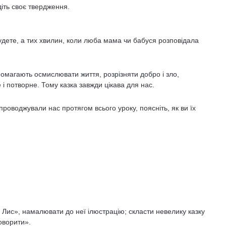
діть своє твердження.
удете, а тих хвилин, коли люба мама чи бабуся розповідала
опомагають осмислювати життя, розрізняти добро і зло,
 і потворне. Тому казка завжди цікава для нас.
роводжували нас протягом всього уроку, поясніть, як ви їх
 Лис», намалювати до неї ілюстрацію; скласти невелику казку
оворити».