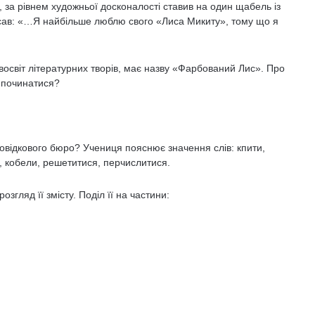
 за рівнем художньої досконалості ставив на один щабель із
сав: «…Я найбільше люблю свого «Лиса Микиту», тому що я
восвіт літературних творів, має назву «Фарбований Лис». Про
а починатися?
Довідкового бюро? Учениця пояснює значення слів: кпити,
з, кобели, решетитися, перчислитися.
згляд її змісту. Поділ її на частини: