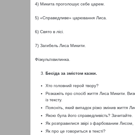
4) Микита проголошує себе царем.
5) «Справедливе» царювання Лиса.
6) Свято в лісі.
7) Загибель Лиса Микити.
Фізкультхвилинка.
Бесіда за змістом казки.
Хто головний герой твору?
Розкажіть про спосіб життя Лиса Микити. Виз
із тексту.
Поясніть, який випадок різко змінив життя Л
Якою була його справедливість? Зачитайте.
Як розправилися звірі з фарбованим Лисом,
Як про це говориться в тексті?