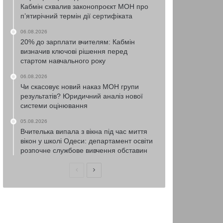
Кабмін схвалив законопроєкт МОН про
п’ятирічний термін дії сертифіката
06.08.2026
20% до зарплати вчителям: Кабмін
визначив ключові рішення перед
стартом навчального року
06.08.2026
Чи скасовує новий наказ МОН групи
результатів? Юридичний аналіз нової
системи оцінювання
05.08.2026
Вчителька випала з вікна під час миття
вікон у школі Одеси: департамент освіти
розпочне службове вивчення обставин
Попередня
Наступна
сторінка
сторінка