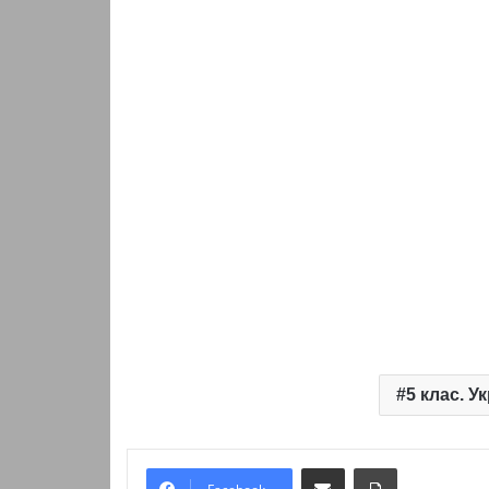
5 клас. У
Надіслати електронною поштою
Надрукувати