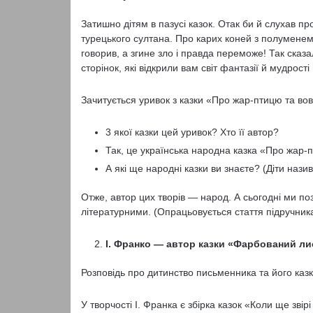
Затишно дітям в пазусі казок. Отак би й слухав п
турецького султана. Про карих коней з полуменем г
говорив, а згине зло і правда переможе! Так сказ
сторінок, які відкрили вам світ фантазії й мудрост
Зачитується уривок з казки «Про жар-птицю та вов
3 якої казки цей уривок? Хто її автор?
Так, це українська народна казка «Про жар-п
А які ще народні казки ви знаєте? (Діти нази
Отже, автор цих творів — народ. А сьогодні ми по
літературними. (Опрацьовується стаття підручника
І. Франко — автор казки «Фарбований ли
Розповідь про дитинство письменника та його казк
У творчості І. Франка є збірка казок «Коли ще зві