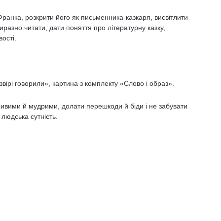
Франка, розкрити його як письменника-казкаря, висвітлити
иразно читати, дати поняття про літературну казку,
ості.
звірі говорили», картина з комплекту «Слово і образ».
іливими й мудрими, долати перешкоди й біди і не забувати
 людська сутність.