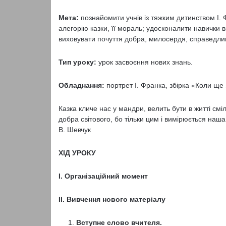
Мета:
познайомити учнів із тяжким дитинством І. 
алегорію казки, її мораль; удосконалити навички в
виховувати почуття добра, милосердя, справедлив
Тип уроку:
урок засвоєння нових знань.
Обладнання:
портрет І. Франка, збірка «Коли ще 
Казка кличе нас у мандри, велить бути в житті см
добра світового, бо тільки цим і вимірюється наша
В. Шевчук
ХІД УРОКУ
І. Організаційний момент
ІІ. Вивчення нового матеріалу
Вступне слово вчителя.