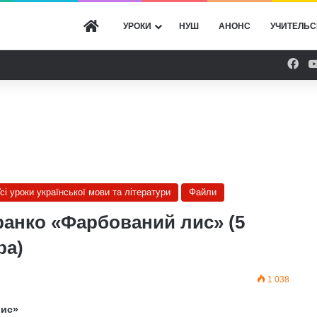
ГОЛОВНА
УРОКИ
НУШ
АНОНС
УЧИТЕЛЬС
Fac
сі уроки української мови та літератури
Файли
франко «Фарбований лис» (5
ра)
1 038
лис»