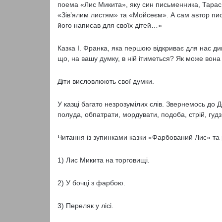
поема «Лис Микита», яку син письменника, Тарас,
«Зів’ялим листям» та «Мойсеєм». А сам автор пи
його написав для своїх дітей…»
Казка І. Франка, яка першою відкриває для нас ди
що, на вашу думку, в ній ітиметься? Як може вон
Діти висловлюють свої думки.
У казці багато незрозумілих слів. Звернемось до 
полуда, обпатрати, мордувати, подоба, стрій, гуд
Читання із зупинками казки «Фарбований Лис» та ро
1) Лис Микита на торговищі.
2) У бочці з фарбою.
3) Переляк у лісі.