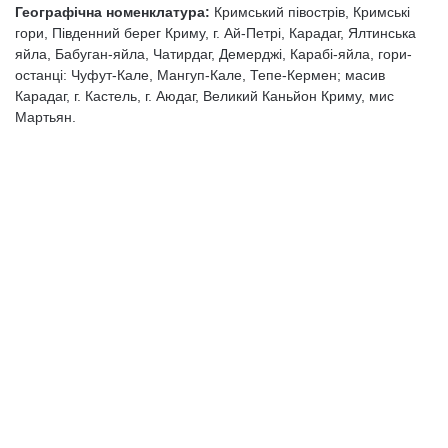
Географічна номенклатура:
Кримський півострів, Кримські
гори, Південний берег Криму, г. Ай-Петрі, Карадаг, Ялтинська
яйла, Ба­буган-яйла, Чатирдаг, Демерджі, Карабі-яйла, гори-
останці: Чуфут-Кале, Мангуп-Кале, Тепе-Кермен; масив
Карадаг, г. Кастель, г. Аюдаг, Великий Каньйон Криму, мис
Мартьян.