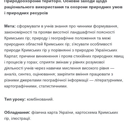
Природоохоронні території. Основні заходи щодо
раціонального використання та охорони природних умов
і природних ресурсів
Мета:
сформувати в учнів знання про чинники формування,
за­кономірності та прояви висотної ландшафтної поясності
Кримських гір; природу і географічне положення та межі
природних областей Кримських гір; з’ясувати особливості
природи Кримських гір у по­рівнянні з природою Українських
Карпат, причини виникнення і про­яв стихійних природних явищ
і процесів у горах; сприяти змінам у рівнях розумової
діяльності учнів через навички мислення високого рівня —
аналіз, синтез, оцінювання; закріпити вміння працювати з
різними джерелами географічної інформації — літературними,
карто­графічними, статистичними.
Тип уроку:
комбінований.
Обладнання:
фізична карта України, картосхема Кримських
гір, ілюстрації.