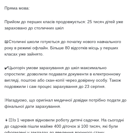
Пряма мова:
Прийом до перших класів продовжується: 25 тисяч дітей уже
зараховано до столичних шкіл
📖Столичні школи готуються до початку нового навчального
року в режимі офлайн. Більше 80 відсотків місць у перших
класах уже зайнято.
✔️Цьогоріч умови зарахування до шкіл максимально
спростили: дозволили подавати документи в електронному
вигляді, поштою або скан-копії через довірену особу. Також
подовжили і сам процес зарахування до 23 серпня.
❕Нагадуємо, що оригінал медичної довідки потрібно подати до
фінальної дати зарахування.
👧🏻Із 1 червня відновили роботу дитячі садочки. На сьогодні
до садочків пішли майже 400 діточок зі 100 тисяч, які були
оформлені у закладах до введення воєнного стану.