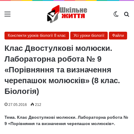
Меню
Switch
Ш
Конспекти уроків біології 8 клас
Усі уроки біології
Файли
Клас Двостулкові молюски.
Лабораторна робота № 9
«Порівняння та визначення
черепашок молюсків» (8 клас.
Біологія)
27.05.2016
212
Тема. Клас Двостулкові молюски. Лабораторна робота №
9 «Порівняння та визначення черепашок молюсків».