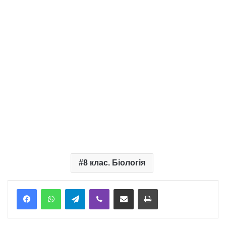
8 клас. Біологія
Telegram
Viber
Надіслати електронною поштою
Надрукувати