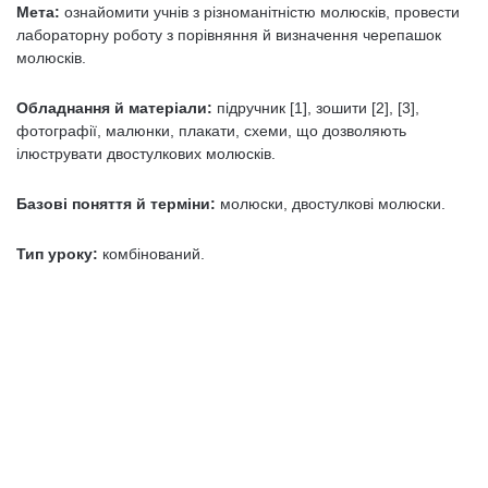
Мета:
ознайомити учнів з різноманітністю молюсків, провести
лабораторну роботу з порівняння й визначення черепашок
молюсків.
Обладнання й матеріали:
підручник [1], зошити [2], [3],
фотографії, малюнки, плакати, схеми, що дозволяють
ілюструвати двостулкових молюсків.
Базові поняття й терміни:
молюски, двостулкові молюски.
Тип уроку:
комбінований.