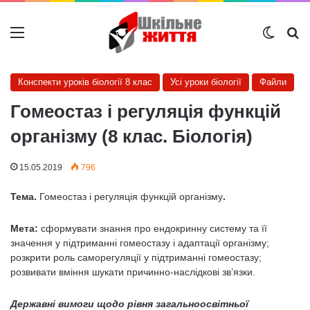
Меню
Switch
Ш
Конспекти уроків біології 8 клас
Усі уроки біології
Файли
Гомеостаз і регуляція функцій
організму (8 клас. Біологія)
15.05.2019
796
Тема.
Гомеостаз і регуляція функцій організму
.
Мета:
сформувати знання про ендокринну систему та її
значення у підтриманні гомеостазу і адаптації організму;
розкрити роль саморегуляції у підтриманні гомеостазу;
розвивати вміння шукати причинно-наслідкові зв’язки.
Державні вимоги щодо рівня загальноосвітньої