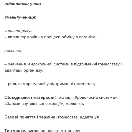
підготовки учнів
Учень/учениця:
характеризує:
– вплив гормонів на процеси обміну в організмі;
пояснює:
–
значення ендокринної системи в підтриманні гомеостазу і
адаптації організму;
– роль саморегуляції у підтриманні гомеостазу;
Обладнання і матеріали:
таблиці «Кровоносна система»,
«Залози внутрішньої секреції», малюнки
.
Базові поняття і терміни:
гомеостаз, адаптація
Тип уроку:
вивчення нового матеріалу.