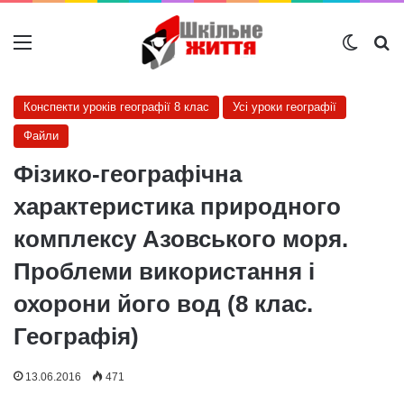
Меню
Switch
Ш
Конспекти уроків географії 8 клас
Усі уроки географії
Файли
Фізико-географічна
характеристика природного
комплексу Азовського моря.
Проблеми використання і
охорони його вод (8 клас.
Географія)
13.06.2016
471