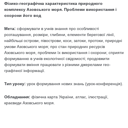
Фізико-географічна характеристика природного
комплексу Азовського моря. Проблеми використання і
охорони його вод
Мета:
сформувати в учнів знання про особливості
розташування, розміри, глибини, елементи берегової лінії,
найбільші острови, пів­острови, коси, затоки, протоки, природні
умови Азовського моря; про стан природних ресурсів
Азовського моря, проблеми їх використан­ня і охорони; сприяти
формуванню в учнів екологічної свідомості; продовжити
формувати вміння працювати з різними джерелами гео­
графічної інформації.
Тип уроку:
урок формування нових знань (урок-конференція).
Обладнання:
фізична карта України, атлас, ілюстрації,
краєвиди Азовського моря.