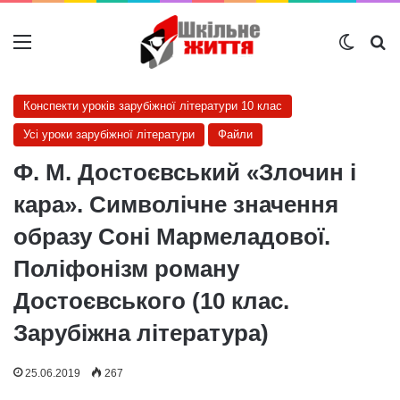
Меню
Switch
Ш
Конспекти уроків зарубіжної літератури 10 клас
Усі уроки зарубіжної літератури
Файли
Ф. М. Достоєвський «Злочин і
кара». Символічне значення
образу Соні Мармеладової.
Поліфонізм роману
Достоєвського (10 клас.
Зарубіжна література)
25.06.2019
267