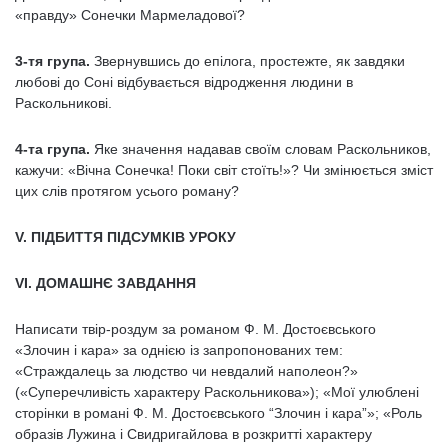
«правду» Сонечки Мармеладової?
3-тя група.
Звернувшись до епілога, простежте, як завдяки
любові до Соні відбувається відродження людини в
Раскольникові.
4-та група.
Яке значення надавав своїм словам Раскольников,
кажучи: «Вічна Сонечка! Поки світ стоїть!»? Чи змінюється зміст
цих слів протягом усього роману?
V. ПІДБИТТЯ ПІДСУМКІВ УРОКУ
VI. ДОМАШНЄ ЗАВДАННЯ
Написати твір-роздум за романом Ф. М. Достоєвського
«Злочин і кара» за однією із запропонованих тем:
«Страждалець за людство чи невдалий наполеон?»
(«Суперечливість характеру Раскольникова»); «Мої улюблені
сторінки в романі Ф. М. Достоєвського “Злочин і кара”»; «Роль
образів Лужина і Свидригайлова в розкритті характеру