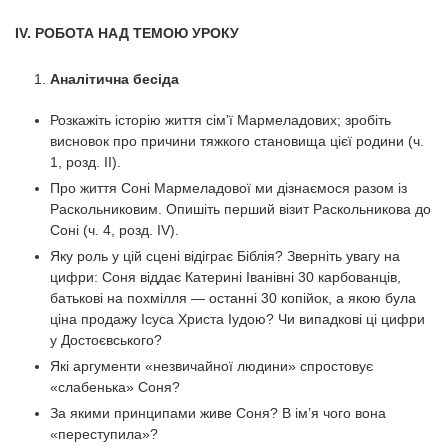
ІV. РОБОТА НАД ТЕМОЮ УРОКУ
Аналітична бесіда
Розкажіть історію життя сім’ї Мармеладових; зробіть
висновок про причини тяжкого становища цієї родини (ч.
1, розд. II).
Про життя Соні Мармеладової ми дізнаємося разом із
Раскольниковим. Опишіть перший візит Раскольникова до
Соні (ч. 4, розд. IV).
Яку роль у цій сцені відіграє Біблія? Зверніть увагу на
цифри: Соня віддає Катерині Іванівні 30 карбованців,
батькові на похмілля — останні 30 копійок, а якою була
ціна продажу Ісуса Христа Іудою? Чи випадкові ці цифри
у Достоєвського?
Які аргументи «незвичайної людини» спростовує
«слабенька» Соня?
За якими принципами живе Соня? В ім’я чого вона
«переступила»?