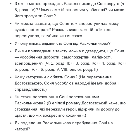
З якою метою приходить Раскольников до Соні вдруге (ч.
5, розд. IV)? Чому саме їй зізнається у вбивстві? чи може
його зрозуміти Соня?
Чи можна вважати, що Соня теж «переступила» межу
суспільної моралі? Раскольников каже їй: «Ти теж
переступила, загубила життя своє».
У чому якісна відмінність Соні від Раскольникова?
Якими прикладами з тексту можна підтвердити, що Соня
— уособлення доброти, самопожертви, лагідності,
всепрощення? (Ч. 1, розд. II; ч. 3, розд. IV; ч. 4, розд. IV; ч.
5, розд. IV; ч. 6, розд. V, VIII; епілог, розд. II)
Чому каторжани люблять Соню? (На переконання
Достоєвського, Соня уособлює народні ідеали добра і
справедливості.)
Чи стали переконання Соні переконаннями
Раскольникова? (В епілозі роману Достоєвський каже, що
страждання, які пережили герої, відкрили їм дорогу до
щастя, що «їх воскресило кохання».)
Як подіяло на Раскольникова перебування Соні на
каторзі?