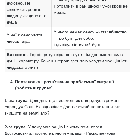
духовно. Не
Потрапити в рай ціною чужої крові не
свідомість робить
можна
людину людиною, а
душа
У нього немає сенсу життя: вбивство
У неї є сенс життя:
— це бунт для себе,
любов, віра
індивідуалістичний бунт
Висновок.
Героїв рятує віра, співчуття; їм допомагає сила
душі і характеру. Кожен з героїв зрештою усвідомлює цінність
людського життя
Постановка і розв’язання проблемної ситуації
(робота в групах)
1-ша група.
Доведіть, що письменник стверджує в романі
«правду» Соні. Як відповідає Достоєвський на питання: як
знищити на землі зло?
2-га група.
У чому мав рацію і в чому помилявся
Достоєвський, протиставляючи «правді» Раскольникова