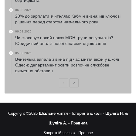
сертифіката
06.08.2026
20% до зарплати вчителям: Кабмін визначив ключові
рішення перед стартом навчального року
06.08.2026
Чи скасовує новий наказ МОН групи результатів?
Юридичний аналіз нової системи оцінювання
05.08.2026
Вчителька випала з вікна під час миття вікон у школі
Одеси: департамент освіти розпочне службове
вивчення обставин
Попередня
Наступна
сторінка
сторінка
Copyright ©2026
Шкільне життя -
Історія в школі -
Шуліга Н. &
Шуліга А. -
Правила
Зворотній зв’язок
Про нас