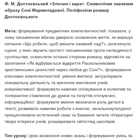
Ф. М. Достоєвський «Злочин і кара». Символічне значення
образу Соні Мармеладової. Поліфонізм роману
Достоєвського
Мета:
формування предметних компетентностей: показати, у
чому письменник вбачає джерело оновлення життя, як вирішує
питання «Що робити, щоб змінити наявний лад?»; розглянути
сцени, у яких звучить протест письменника проти нелюдяності
суспільства; осмислити останні сторінки роману, відповісти на
запитання «Як відбувається відкриття Раскольниковим
християнських цінностей через любов до Соні?»; формування
ключових компетентностей: уміння вчитися: актуалізувати
пізнавальну діяльність та критичне мислення учнів;
комунікативної: формувати навички спілкування в колективі та
толерантне ставлення до думок та почуттів оточуючих;
інформаційної: формувати вміння визначати роль деталі в
тексті; розвивати навички роботи з книгою; загальнокультурної:
прищеплювати естетичний смак та бажання читати літературні
твори інтереси учнів; розширювати світогляд школярів.
Тип уроку:
урок засвоєння нових знань і формування умінь та