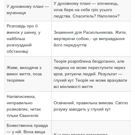
У духовному плані — злочинець,
У духовному плані —
хоча бере на себе гріх усього
мучениця
людства. Спаситель? Наполеон?
Розповідь про її
вчинок у шинку, у
Знамення для Раскольникова. Жити,
найбільш
жертвуючи собою,- це виправдання
розгнузданій
його передчуттів
обстановці
Теорія розроблена бездоганно, але
Живе, виходячи з
людина не може переступити через
вимог життя, поза
кров, рятуючи людей. Результат —
теоріями
глухий кут. Теорія не може врахувати
всі мінливості життя
Напівписемна,
неправильно
Освічений, правильна вимова. Світло
розмовляє, читає
розуму заводить у глухий кут
тільки Євангеліє
Божественна правда
— у ній. Вона вища
У ньому правда помилкова.