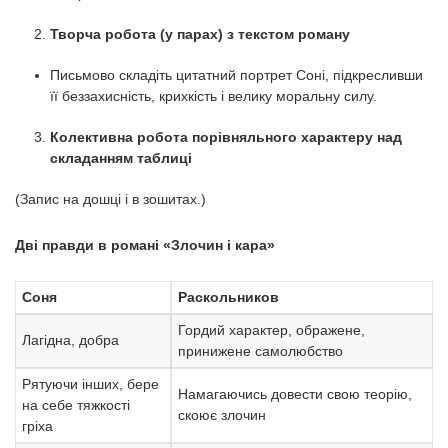
Творча робота (у парах) з текстом роману
Письмово складіть цитатний портрет Соні, підкресливши
її беззахисність, крихкість і велику моральну силу.
Колективна робота порівняльного характеру над
складанням таблиці
(Запис на дошці і в зошитах.)
Дві правди в романі «Злочин і кара»
Соня
Раскольников
Гордий характер, ображене,
Лагідна, добра
принижене самолюбство
Рятуючи інших, бере
Намагаючись довести свою теорію,
на себе тяжкості
скоює злочин
гріха