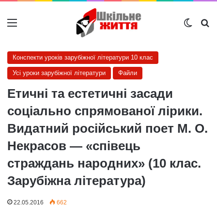
Меню
Switch
Ш
Конспекти уроків зарубіжної літератури 10 клас
Усі уроки зарубіжної літератури
Файли
Етичні та естетичні засади
соціально спрямованої лірики.
Видатний російський поет М. О.
Некрасов — «співець
страждань народних» (10 клас.
Зарубіжна література)
22.05.2016
662