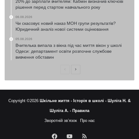
20% до зарплати вчителям: Кабмін визначив ключові
рішення перед стартом навчального року
06.08.2026
Чи скасовує новий наказ МОН групи результатів?
Юридичний аналіз нової системи оцінювання
05.08.2026
Вчителька випала з вікна під час миття вікон у школі
Одеси: департамент освіти розпочне службове
вивчення обставин
Попередня
Наступна
сторінка
сторінка
Copyright ©2026
Шкільне життя -
Історія в школі -
Шуліга Н. &
Шуліга А. -
Правила
Зворотній зв’язок
Про нас
Facebook
YouTube
RSS