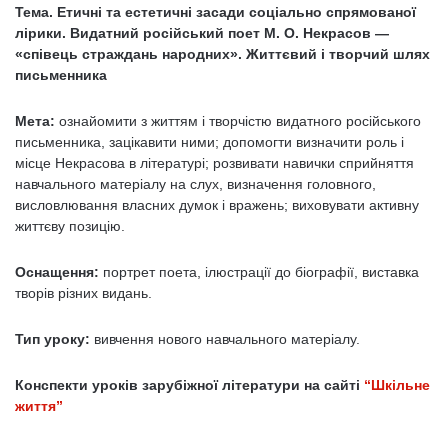
Тема. Етичні та естетичні засади соціально спрямованої
лірики. Видатний російський поет М. О. Некрасов —
«співець страждань народних». Життєвий і творчий шлях
письменника
Мета:
ознайомити з життям і творчістю видатного російського
письменника, зацікавити ними; допомогти визначити роль і
місце Некрасова в літературі; розвивати навички сприйняття
навчального матеріалу на слух, визначення головного,
висловлювання власних думок і вражень; виховувати активну
життєву позицію.
Оснащення:
портрет поета, ілюстрації до біографії, виставка
творів різних видань.
Тип уроку:
вивчення нового навчального матеріалу.
Конспекти уроків зарубіжної літератури на сайті
“Шкільне
життя”