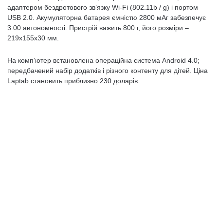
адаптером бездротового зв’язку Wi-Fi (802.11b / g) і портом
USB 2.0. Акумуляторна батарея ємністю 2800 мАг забезпечує
3:00 автономності. Пристрій важить 800 г, його розміри –
219x155x30 мм.
На комп’ютер встановлена ​​операційна система Android 4.0;
передбачений набір додатків і різного контенту для дітей. Ціна
Laptab становить приблизно 230 доларів.