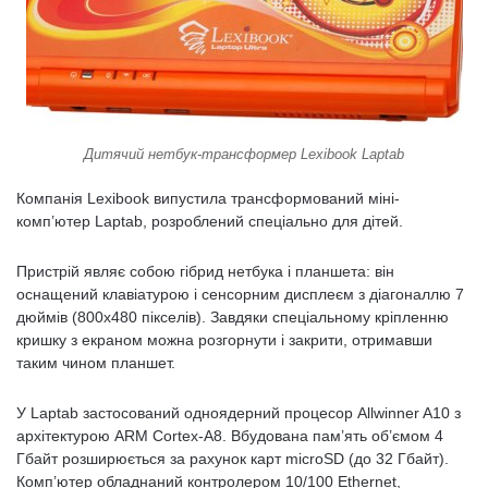
Дитячий нетбук-трансформер Lexibook Laptab
Компанія Lexibook випустила трансформований міні-
комп’ютер Laptab, розроблений спеціально для дітей.
Пристрій являє собою гібрид нетбука і планшета: він
оснащений клавіатурою і сенсорним дисплеєм з діагоналлю 7
дюймів (800х480 пікселів). Завдяки спеціальному кріпленню
кришку з екраном можна розгорнути і закрити, отримавши
таким чином планшет.
У Laptab застосований одноядерний процесор Allwinner A10 з
архітектурою ARM Cortex-A8. Вбудована пам’ять об’ємом 4
Гбайт розширюється за рахунок карт microSD (до 32 Гбайт).
Комп’ютер обладнаний контролером 10/100 Ethernet,