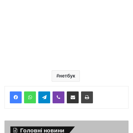
нетбук
Telegram
Viber
Надіслати електронною поштою
Надрукувати
Головні новини