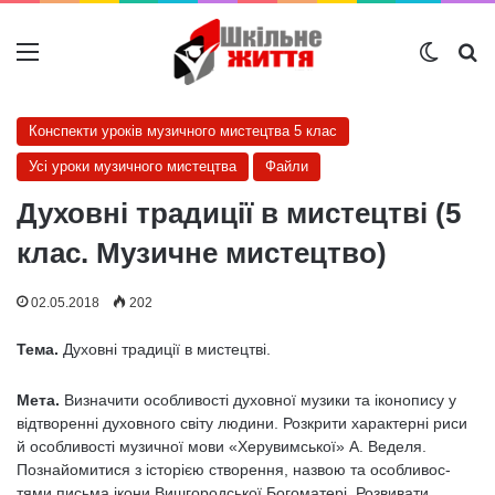
Меню
Switch
Ш
Конспекти уроків музичного мистецтва 5 клас
Усі уроки музичного мистецтва
Файли
Духовні традиції в мистецтві (5
клас. Музичне мистецтво)
02.05.2018
202
Тема.
Духовні традиції в мистецтві.
Мета.
Визначити особливості духовної музики та іко­нопису у
відтворенні духовного світу людини. Розкрити характерні риси
й особливості музич­ної мови «Херувимської» А. Веделя.
Познайоми­тися з історією створення, назвою та особливос­
тями письма ікони Вишгородської Богоматері. Розвивати