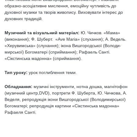
образно-асоціативне мислення, емо­ційну чутливість до
духовної музики та творів живопису. Виховувати інтерес до
духовних тра­дицій.
Музичний та
візуальний матеріал:
Ю. Чичков. «Мама»
(виконання); Ф. Шуберт. «Ave Maria» (слухання); А. Ведель.
«Херувимська» (слухання); ікона Вишгородської (Володи­
мирської) Богоматері (сприймання); Рафаель Санті.
«Сікстинська мадонна» (сприймання).
Тип уроку:
урок поглиблення теми.
Обладнання:
музичні інструменти, нотна дошка, магнітофон
(музичний центр,DVD), портрети Ф. Шуберта, Ю. Чичкова, А.
Веделя, репродукція ікони Виш­городської (Володимирської)
Богоматері; репро­дукція картини «Сікстинська мадонна»
Рафаеля Санті.