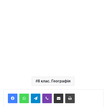
8 клас. Географія
Telegram
Viber
Надіслати електронною поштою
Надрукувати