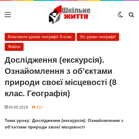
Меню
Switch
Ш
Конспекти уроків географії 8 клас
Усі уроки географії
Файли
Дослідження (екскурсія).
Ознайомлення з об’єктами
природи своєї місцевості (8
клас. Географія)
04.05.2019
932
Тема уроку: Дослідження
(екскурсія).
Ознайомлення з
об’єктами природи своєї місцевості