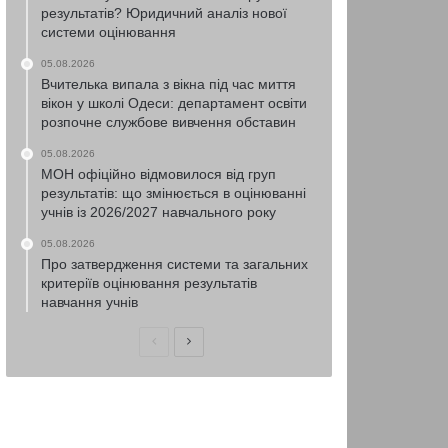
результатів? Юридичний аналіз нової
системи оцінювання
05.08.2026
Вчителька випала з вікна під час миття
вікон у школі Одеси: департамент освіти
розпочне службове вивчення обставин
05.08.2026
МОН офіційно відмовилося від груп
результатів: що змінюється в оцінюванні
учнів із 2026/2027 навчального року
05.08.2026
Про затвердження системи та загальних
критеріїв оцінювання результатів
навчання учнів
Попередня
Наступна
сторінка
сторінка