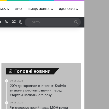
ЬКА
ЗНО
ВИЩА ОСВІТА
ЗДОРОВ’Я
ebook
YouTube
RSS
Випадкова стаття
Switch skin
Шукати
Головні новини
06.08.2026
20% до зарплати вчителям: Кабмін
визначив ключові рішення перед
стартом навчального року
06.08.2026
Чи скасовує новий наказ МОН групи