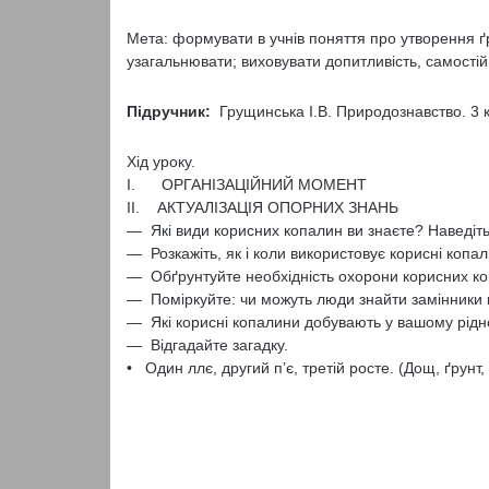
Мета: формувати в учнів поняття про утворення ґр
узагальнювати; виховувати допитливість, самостійн
Підручник:
Грущинська I.В. Природознавство. 3 кл
Хід уроку.
I. ОРГАНІЗАЦІЙНИЙ МОМЕНТ
II. АКТУАЛІЗАЦІЯ ОПОРНИХ ЗНАНЬ
— Які види корисних копалин ви знаєте? Наведіт
— Розкажіть, як і коли використовує корисні копа
— Обґрунтуйте необхідність охорони корисних ко
— Поміркуйте: чи можуть люди знайти замінники
— Які корисні копалини добувають у вашому рідн
— Відгадайте загадку.
• Один ллє, другий п’є, третій росте. (Дощ, ґрунт