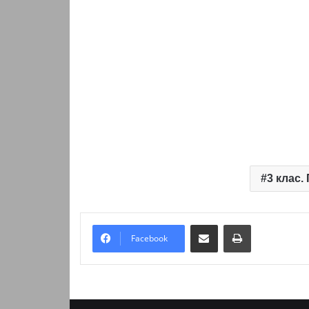
3 клас
Надіслати електронною поштою
Надрукувати
Facebook