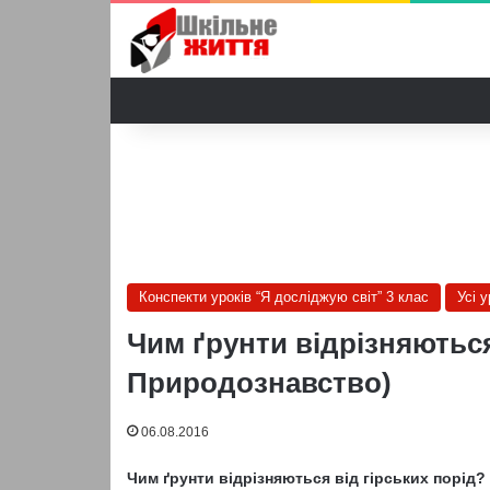
Конспекти уроків “Я досліджую світ” 3 клас
Усі 
Чим ґрунти відрізняються 
Природознавство)
06.08.2016
Чим ґрунти відрізняються від гірських порід?