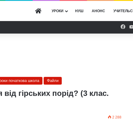
ГОЛОВНА
УРОКИ
НУШ
АНОНС
УЧИТЕЛЬС
Fac
уроки початкова школа
Файли
від гірських порід? (3 клас.
2 288