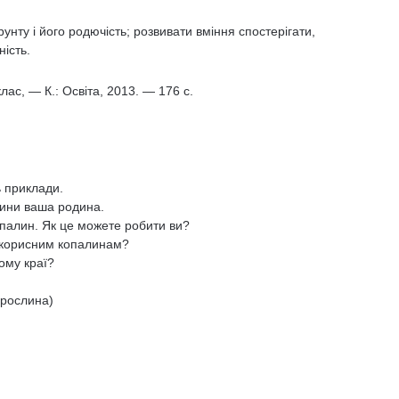
унту і його родючість; розвивати вміння спостерігати,
ість.
ас, — К.: Освіта, 2013. — 176 с.
ь приклади.
лини ваша родина.
палин. Як це можете робити ви?
 корисним копалинам?
ому краї?
, рослина)