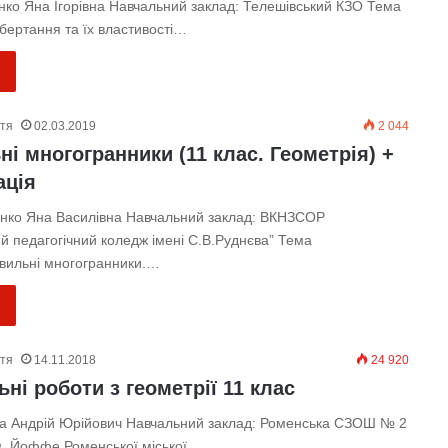
нко Яна Ігорівна Навчальний заклад: Телешівський КЗО Тема
обертання та їх властивості…
ття
02.03.2019
2 044
і многогранники (11 клас. Геометрія) +
ація
енко Яна Василівна Навчальний заклад: ВКНЗСОР
й педагогічний коледж імені С.В.Руднєва” Тема
авильні многогранники.…
ття
14.11.2018
24 920
ні роботи з геометрії 11 клас
ка Андрій Юрійович Навчальний заклад: Роменська СЗОШ № 2
 Ф. Йоффе Роменської міської…