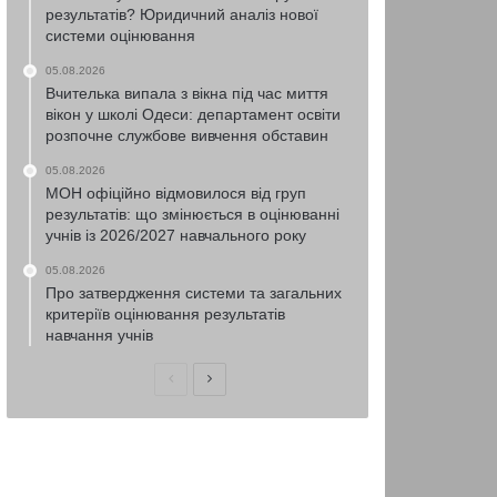
результатів? Юридичний аналіз нової
системи оцінювання
05.08.2026
Вчителька випала з вікна під час миття
вікон у школі Одеси: департамент освіти
розпочне службове вивчення обставин
05.08.2026
МОН офіційно відмовилося від груп
результатів: що змінюється в оцінюванні
учнів із 2026/2027 навчального року
05.08.2026
Про затвердження системи та загальних
критеріїв оцінювання результатів
навчання учнів
Попередня
Наступна
сторінка
сторінка