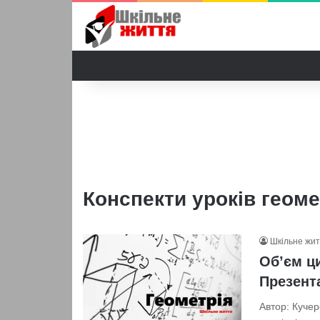
Конспекти уроків геомет
Шкільне жи
Об’єм ци
Презент
Автор: Куче