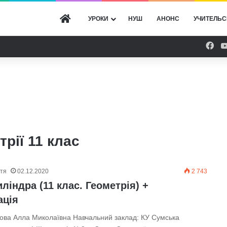
ГОЛОВНА
УРОКИ
НУШ
АНОНС
УЧИТЕЛЬС
Fac
рії 11 клас
ття
02.12.2020
2 743
ліндра (11 клас. Геометрія) +
ація
рова Алла Миколаївна Навчальний заклад: КУ Сумська