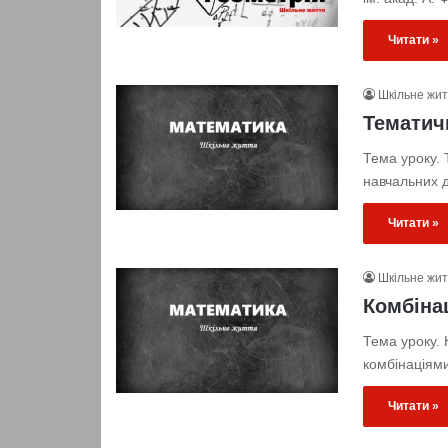
Читати »
Шкільне жи
Тематич
Тема уроку.
навчальних д
Читати »
Шкільне жи
Комбінац
Тема уроку. 
комбінаціям
Читати »