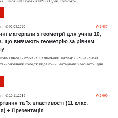
на школа І-ІІІ ступенів №9 м.Суми, Сумської…
ття
01.03.2020
2 487
ні матеріали з геометрії для учнів 10,
в, що вивчають геометрію за рівнем
ту
кова Ольга Вікторівна Навчальний заклад: Лисичанський
ехнологічний коледж Дидактичні матеріали з геометрії для
ття
19.11.2019
2 660
ртання та їх властивості (11 клас.
я) + Презентація