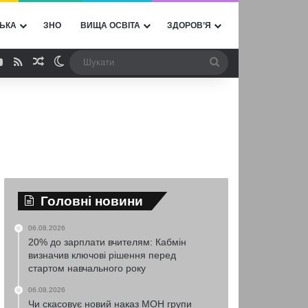
ЬКА
ЗНО
ВИЩА ОСВІТА
ЗДОРОВ’Я
ebook
YouTube
RSS
Випадкова стаття
Switch skin
Шукати
Головні новини
06.08.2026
20% до зарплати вчителям: Кабмін
визначив ключові рішення перед
стартом навчального року
06.08.2026
Чи скасовує новий наказ МОН групи