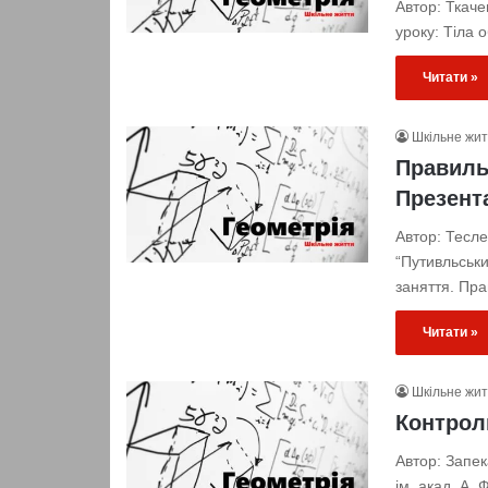
Автор: Ткаче
уроку: Тіла 
Читати »
Шкільне жи
Правильн
Презент
Автор: Тесл
“Путивльськи
заняття. Пр
Читати »
Шкільне жи
Контроль
Автор: Запе
ім. акад. А.