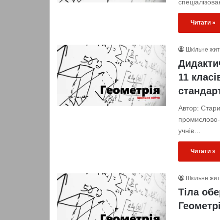
спеціалізова
Читати »
Шкільне жи
Дидактич
11 класі
стандар
Автор: Стари
промислово-т
учнів…
Читати »
Шкільне жи
Тіла обе
Геометрі