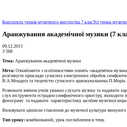
Конспекти уроків музичного мистецтва 7 клас
Усі уроки музичн
Аранжування академічної музики (7 кл
09.12.2015
3 568
Тема:
Аранжування академічної музики
Мета:
Ознайомити з особливостями понять «академічна музика
розглянути приклади сучасних електронних обробок симфонічно
В.А.Моцарта та творчістю сучасного аранжувальника П.Моріа.
Розвивати вміння учнів уважно слухати музику та надавати ха
слух інструменти естрадно-симфонічного оркестру, знаходити н
фонограму та надавати характеристику засобам музичної вираз
Виховувати ціннісне ставлення до музичної культури минулого і
Тип уроку:
комбінований, урок поглиблення в тему.