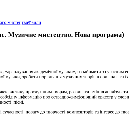
ого мистецтва
Файли
ас. Музичне мистецтво. Нова програма)
», «аранжування академічної музики», ознайомити з сучасним е
ї музики, зробити порівняння музичних творів в оригіналі та ї
рактеристику прослуханим творам, розвивати вміння аналізуват
еобхідну інформацію про естрадно-симфонічний оркестр у словни
ності пісні.
 сучасності, повагу до творчості композиторів та інтерес до тво