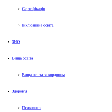
Сертифікація
Інклюзивна освіта
ЗНО
Вища освіта
Вища освіта за кордоном
Здоров’я
Психологія