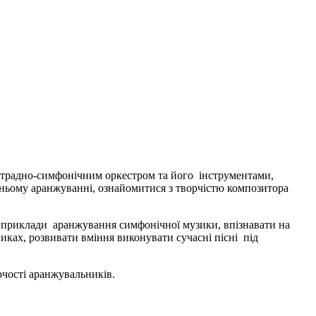
страдно-симфонічним оркестром та його інструментами,
хньому аранжуванні, ознайомитися з творчістю композитора
и приклади аранжування симфонічної музики, впізнавати на
ках, розвивати вміння виконувати сучасні пісні під
рчості аранжувальників.