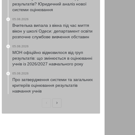
результатів? Юридичний аналіз нової
системи оцінювання
05.08.2026
Вчителька випала з вікна під час миття
вікон у школі Одеси: департамент освіти
розпочне службове вивчення обставин
05.08.2026
МОН офіційно відмовилося від груп
результатів: що змінюється в оцінюванні
учнів із 2026/2027 навчального року
05.08.2026
Про затвердження системи та загальних
критеріїв оцінювання результатів
навчання учнів
Попередня
Наступна
сторінка
сторінка