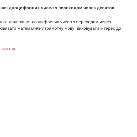
вання двоцифрових чисел з переходом через десяток
сного додавання двоцифрових чисел з переходом через
розвивати математичну грамотну мову; виховувати інтерес до
 життя»