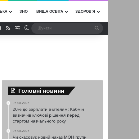
ЬКА
ЗНО
ВИЩА ОСВІТА
ЗДОРОВ’Я
ebook
YouTube
RSS
Випадкова стаття
Switch skin
Шукати
Головні новини
06.08.2026
20% до зарплати вчителям: Кабмін
визначив ключові рішення перед
стартом навчального року
06.08.2026
Чи скасовує новий наказ МОН групи