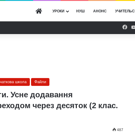
ГОЛОВНА
УРОКИ
НУШ
АНОНС
УЧИТЕЛЬС
Fac
очаткова школа
Файли
ти. Усне додавання
еходом через десяток (2 клас.
487