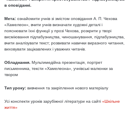
в оповіданні.
Мета:
ознайомити учнів зі змістом оповідання А. П. Чехова
«Хамелеон», вчити учнів визначати художні деталі і
пояснювати їхні функції у прозі Чехова, розкрити у творі
висміювання підлабузництва, чиношанування, підлабузництва,
вчити аналізувати текст; розвивати навички виразного читання,
виховувати зацікавлених і уважних читачів.
Обладнання.
Мультимедійна презентація, портрет
письменника, тексти «Хамелеона», учнівські малюнки за
твором
Тип уроку:
вивчення та закріплення нового матеріалу
Усі конспекти уроків зарубіжної літератури на сайті
«Шкільне
життя»