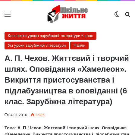
Меню
Switch
Ш
Конспекти уроків зарубіжної літератури 6 клас
Усі уроки зарубіжної літератури
Файли
А. П. Чехов. Життєвий і творчий
шлях. Оповідання «Хамелеон».
Викриття пристосуванства і
підлабузництва в оповіданні (6
клас. Зарубіжна література)
04.01.2016
2 985
Тема: А. П. Чехов. Життєвий і творчий шлях. Оповідання
«Хамелеон». Викриття пристосуванства і підлабузництва