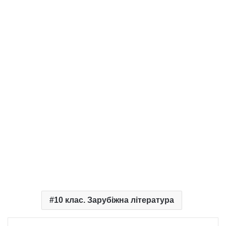
10 клас. Зарубіжна література
Telegram
Viber
Надіслати електронною поштою
Надрукувати