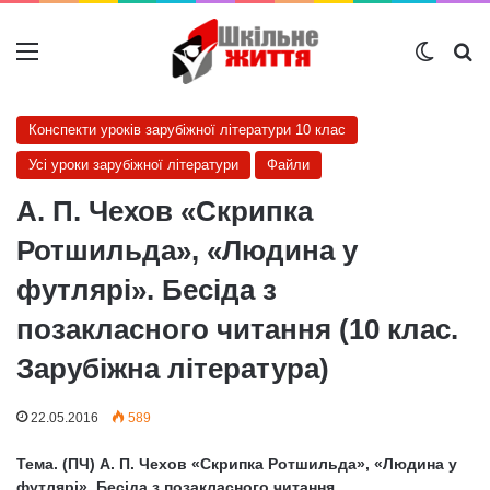
Меню
Switch
Ш
Конспекти уроків зарубіжної літератури 10 клас
Усі уроки зарубіжної літератури
Файли
А. П. Чехов «Скрипка
Ротшильда», «Людина у
футлярі». Бесіда з
позакласного читання (10 клас.
Зарубіжна література)
22.05.2016
589
Тема. (ПЧ) А. П. Чехов «Скрипка Ротшильда», «Людина у
футлярі». Бесіда з позакласного читання