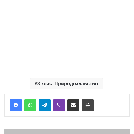
3 клас. Природознавство
Telegram
Viber
Надіслати електронною поштою
Надрукувати