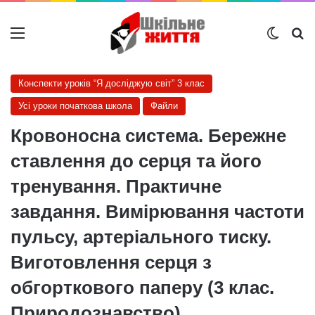
Меню
Switch
Ш
Конспекти уроків “Я досліджую світ” 3 клас
Усі уроки початкова школа
Файли
Кровоносна система. Бережне
ставлення до серця та його
тренування. Практичне
завдання. Вимірювання частоти
пульсу, артеріального тиску.
Виготовлення серця з
обгорткового паперу (3 клас.
Природознавство)