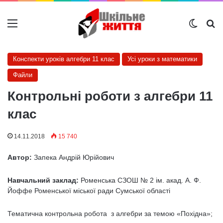
Меню
Switch
Ш
Конспекти уроків алгебри 11 клас
Усі уроки з математики
Файли
Контрольні роботи з алгебри 11
клас
14.11.2018
15 740
Автор:
Запека Андрій Юрійович
Навчальний заклад:
Роменська СЗОШ № 2 ім. акад. А. Ф.
Йоффе Роменської міської ради Сумської області
Тематична контрольна робота з алгебри за темою «Похідна»;