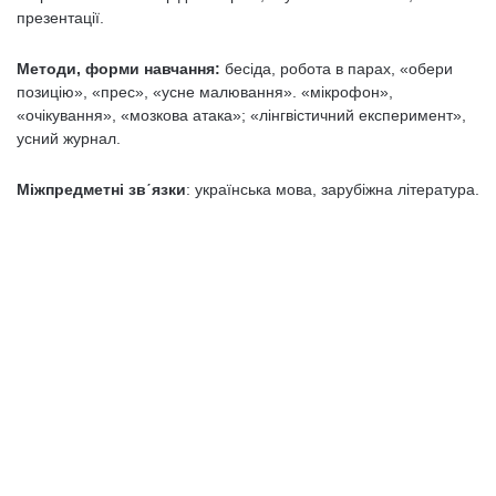
презентації.
Методи,
форми
навчання
:
бесіда, робота в парах, «обери
позицію», «прес», «усне малювання». «мікрофон»,
«очікування», «мозкова атака»; «лінгвістичний експеримент»,
усний журнал.
Міжпредметні зв´язки
: українська мова, зарубіжна література.