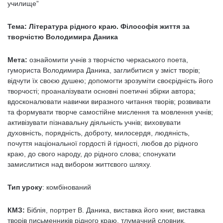
училище”
Тема:
Література рідного краю. Філософія життя за
творчістю Володимира Даника
Мета:
ознайомити учнів з творчістю черкаського поета,
гумориста Володимира Даника, заглибитися у зміст творів;
відчути їх своєю душею; допомогти зрозуміти своєрідність його
творчості; проаналізувати основні поетичні збірки автора;
вдосконалювати навички виразного читання творів; розвивати
та формувати творче самостійне мислення та мовлення учнів;
активізувати пізнавальну діяльність учнів; виховувати
духовність, порядність, доброту, милосердя, людяність,
почуття національної гордості й гідності, любов до рідного
краю, до свого народу, до рідного слова; спонукати
замислитися над вибором життєвого шляху.
Тип уроку
: комбінований
КМЗ:
Біблія, портрет В. Даника, виставка його книг, виставка
творів письменників рідного краю, тлумачний словник,