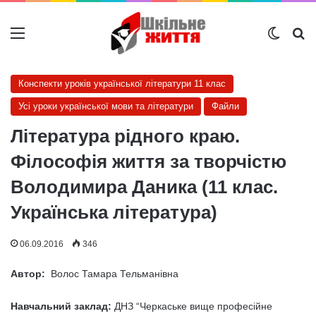
Меню
Switch
Ш
Конспекти уроків української літератури 11 клас
Усі уроки української мови та літератури
Файли
Література рідного краю.
Філософія життя за творчістю
Володимира Даника (11 клас.
Українська література)
06.09.2016
346
Автор:
Волос Тамара Тельманівна
Навчальний заклад:
ДНЗ “Черкаське вище професійне