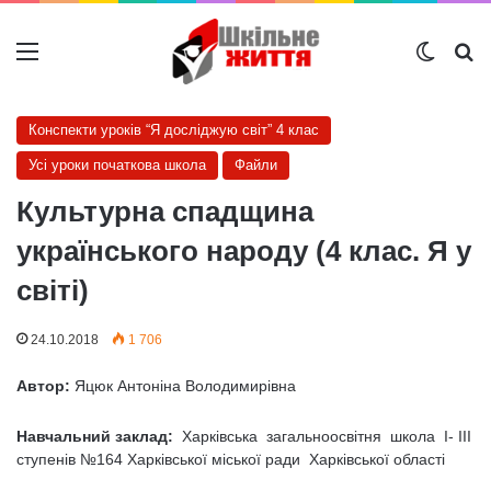
Меню
Switch
Ш
Конспекти уроків “Я досліджую світ” 4 клас
Усі уроки початкова школа
Файли
Культурна спадщина
українського народу (4 клас. Я у
світі)
24.10.2018
1 706
Автор:
Яцюк Антоніна Володимирівна
Навчальний заклад:
Харківська загальноосвітня школа І- ІІІ
ступенів №164 Харківської міської ради Харківської області