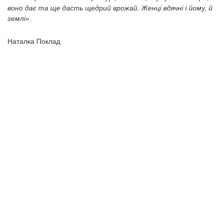
воно дає та ще дасть щедрий врожай. Женці вдячні і йому, й
землі»
.
Наталка Поклад