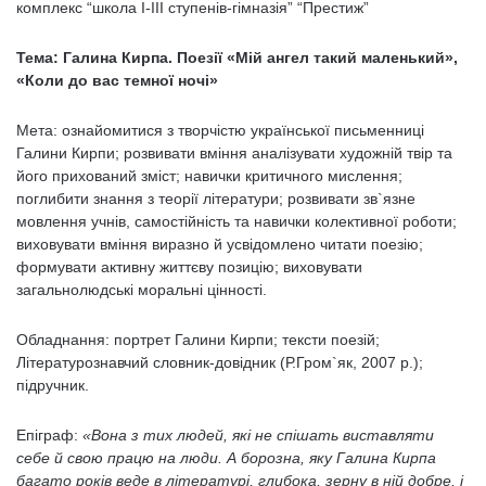
комплекс “школа I-III ступенів-гімназія” “Престиж”
Тема: Галина Кирпа. Поезії «Мій ангел такий маленький»,
«Коли до вас темної ночі»
Мета: ознайомитися з творчістю української письменниці
Галини Кирпи; розвивати вміння аналізувати художній твір та
його прихований зміст; навички критичного мислення;
поглибити знання з теорії літератури; розвивати зв`язне
мовлення учнів, самостійність та навички колективної роботи;
виховувати вміння виразно й усвідомлено читати поезію;
формувати активну життєву позицію; виховувати
загальнолюдські моральні цінності.
Обладнання: портрет Галини Кирпи; тексти поезій;
Літературознавчий словник-довідник (Р.Гром`як, 2007 р.);
підручник.
Епіграф:
«Вона з тих людей, які не спішать виставляти
себе й свою працю на люди. А борозна, яку Галина Кирпа
багато років веде в літературі, глибока, зерну в ній добре, і