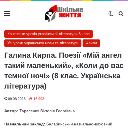
Меню
Switch
Ш
Конспекти уроків української літератури 8 клас
Усі уроки української мови та літератури
Файли
Галина Кирпа. Поезії «Мій ангел
такий маленький», «Коли до вас
темної ночі» (8 клас. Українська
література)
09.08.2016
16 993
Автор:
Тарасенко Вікторія Георгіївна
Навчальний заклад:
Балабинський навчально-виховний