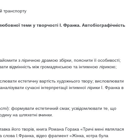
й транспорту
любовної теми у творчості І. Франка. Автобіографічність
айомити з ліричною драмою збірки, пояснити її особивості;
вати відмінність між громадянською та інтимною лірикою;
слювати естетичну вартість художнього твору; висловлювати
налізувати сучасні інтерпретації інтимної лірики І. Франка в
сті
): формувати естетичний смак; усвідомлювати те, що
юдину на шляхетні вчинки.
тавка його творів, книга Романа Горака «Тричі мені являлася
на слова І.Франка, відео фрагмент «Жінка, котра була