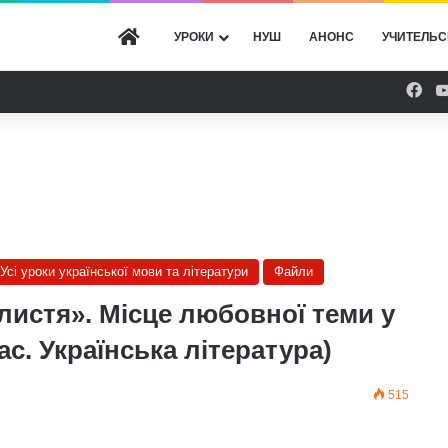
ГОЛОВНА
УРОКИ
НУШ
АНОНС
УЧИТЕЛЬС
Fac
Усі уроки української мови та літератури
Файли
 листя». Місце любовної теми у
ас. Українська література)
515