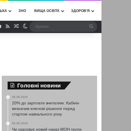
ЬКА
ЗНО
ВИЩА ОСВІТА
ЗДОРОВ’Я
ebook
YouTube
RSS
Випадкова стаття
Switch skin
Шукати
Головні новини
06.08.2026
20% до зарплати вчителям: Кабмін
визначив ключові рішення перед
стартом навчального року
06.08.2026
Чи скасовує новий наказ МОН групи