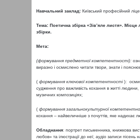
Навчальний заклад:
Київський професійний ліце
Тема: Поетична збірка «Зів’яле листя». Місце 
збірки.
Мета:
(формування предметної компетентності):
озн
виразно і осмислено читати твори, знати і поясню
(
формування ключової компетентності
): осми
судження про важливість кохання в житті людини, а
музичних композиціях;
(
формування загальнокультурної компетентно
кохання – найвеличніше з почуттів, яке надихає л
Обладнання
: портрет письменника, книжкова вис
любов» та ілюстрації до неї; аудіо записи пісень 