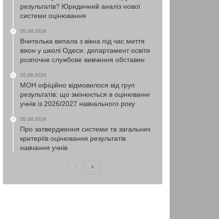
результатів? Юридичний аналіз нової
системи оцінювання
05.08.2026
Вчителька випала з вікна під час миття
вікон у школі Одеси: департамент освіти
розпочне службове вивчення обставин
05.08.2026
МОН офіційно відмовилося від груп
результатів: що змінюється в оцінюванні
учнів із 2026/2027 навчального року
05.08.2026
Про затвердження системи та загальних
критеріїв оцінювання результатів
навчання учнів
Попередня
Наступна
сторінка
сторінка