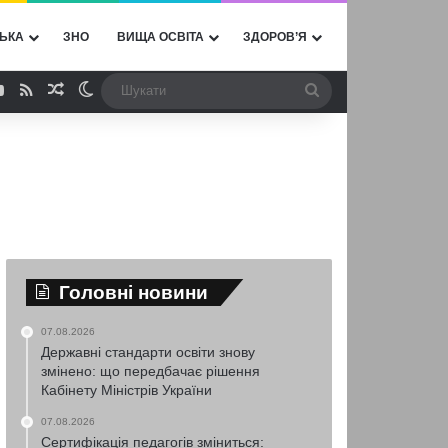
ЬКА
ЗНО
ВИЩА ОСВІТА
ЗДОРОВ’Я
ebook
YouTube
RSS
Випадкова стаття
Switch skin
Шукати
Головні новини
07.08.2026
Державні стандарти освіти знову
змінено: що передбачає рішення
Кабінету Міністрів України
07.08.2026
Сертифікація педагогів зміниться: