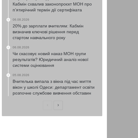
Кабмін схвалив законопроєкт МОН про
п’ятирічний термін дії сертифіката
06.08.2026
20% до зарплати вчителям: Кабмін
визначив ключові рішення перед
стартом навчального року
06.08.2026
Чи скасовує новий наказ МОН групи
результатів? Юридичний аналіз нової
системи оцінювання
05.08.2026
Вчителька випала з вікна під час миття
вікон у школі Одеси: департамент освіти
розпочне службове вивчення обставин
Попередня
Наступна
сторінка
сторінка