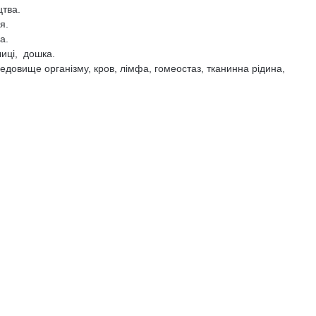
цтва.
я.
а.
иці, дошка.
едовище організму, кров, лімфа, гомеостаз, тканинна рідина,