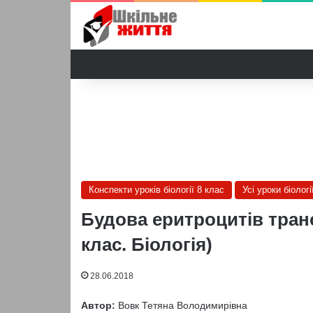
Конспекти уроків біології 8 клас
Усі уроки біологі
Будова еритроцитів транс
клас. Біологія)
28.06.2018
Автор:
Вовк Тетяна Володимирівна