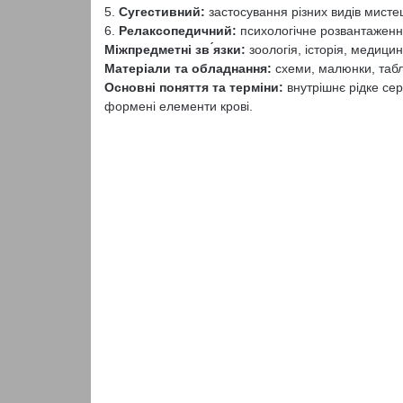
5.
Сугестивний:
застосування різних видів мисте
6.
Релаксопедичний:
психологічне розвантаженн
Міжпредметні зв ́язки:
зоологія, історія, медицин
Матеріали та обладнання:
схеми, малюнки, табл
Основні поняття та терміни:
внутрішнє рідке сер
формені елементи крові.