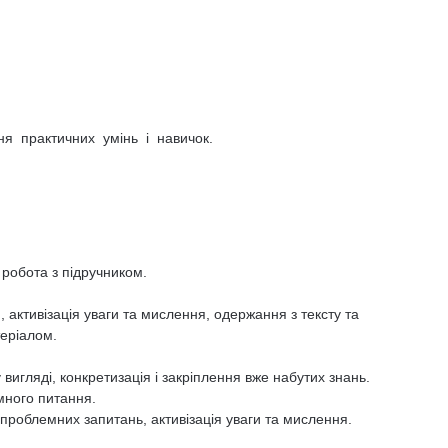
 практичних умінь і навичок.
 робота з підручником.
активізація уваги та мислення, одержання з тексту та
теріалом.
игляді, конкретизація і закріплення вже набутих знань.
ного питання.
роблемних запитань, активізація уваги та мислення.