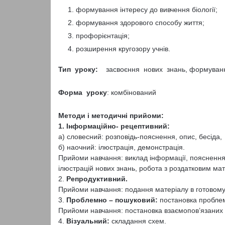
формування інтересу до вивчення біології;
формування здорового способу життя;
профорієнтація;
розширення кругозору учнів.
Тип уроку:
засвоєння нових знань, формування
Форма уроку
: комбінований
Методи і методичні прийоми:
1. Інформаційно- рецептивний:
а) словесний: розповідь-пояснення, опис, бесіда,
б) наочний: ілюстрація, демонстрація.
Прийоми навчання: виклад інформації, пояснення, 
ілюстрацій нових знань, робота з роздатковим ма
2.
Репродуктивний.
Прийоми навчання: подання матеріалу в готовому в
3.
Проблемно – пошуковий:
постановка проблем
Прийоми навчання: постановка взаємопов’язаних п
4.
Візуальний:
складання схем.