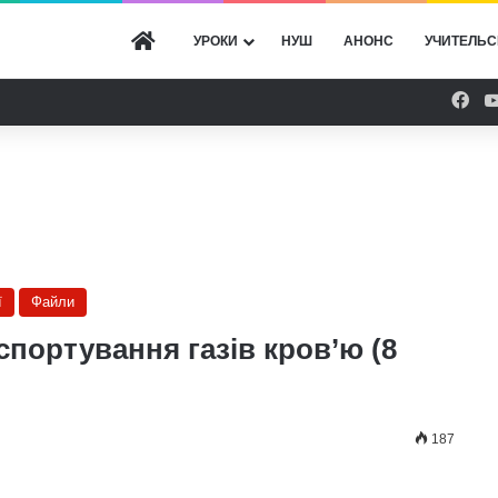
ГОЛОВНА
УРОКИ
НУШ
АНОНС
УЧИТЕЛЬС
Fac
ї
Файли
портування газів кров’ю (8
187