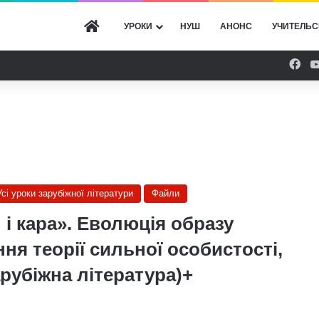
ГОЛОВНА
УРОКИ
НУШ
АНОНС
УЧИТЕЛЬС
Fac
Усі уроки зарубіжної літератури
Файли
і кара». Еволюція образу
ня теорії сильної особистості,
рубіжна література)+