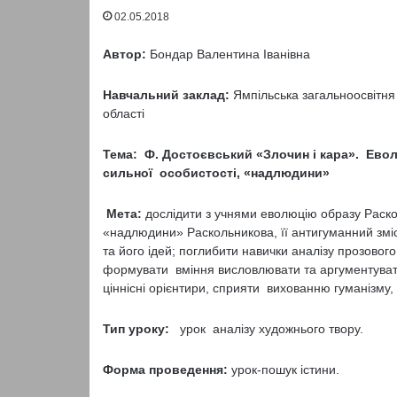
02.05.2018
Автор:
Бондар Валентина Іванівна
Навчальний заклад:
Ямпільська загальноосвітня 
області
Тема: Ф. Достоєвський «Злочин і кара». Ево
сильної особистості, «надлюдини»
Мета:
дослідити з учнями еволюцію образу Раско
«надлюдини» Раскольникова, її антигуманний зміс
та його ідей; поглибити навички аналізу прозовог
формувати вміння висловлювати та аргументуват
ціннісні орієнтири, сприяти вихованню гуманізму
Тип уроку:
урок аналізу художнього твору.
Форма проведення:
урок-пошук істини.