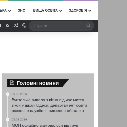
ЬКА
ЗНО
ВИЩА ОСВІТА
ЗДОРОВ’Я
ebook
YouTube
RSS
Випадкова стаття
Switch skin
Шукати
Головні новини
05.08.2026
Вчителька випала з вікна під час миття
вікон у школі Одеси: департамент освіти
розпочне службове вивчення обставин
05.08.2026
МОН офіційно відмовилося від груп