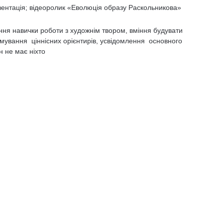
нтація; відеоролик «Еволюція образу Раскольникова»
я навички роботи з художнім твором, вміння будувати
мування ціннісних орієнтирів, усвідомлення основного
н не має ніхто