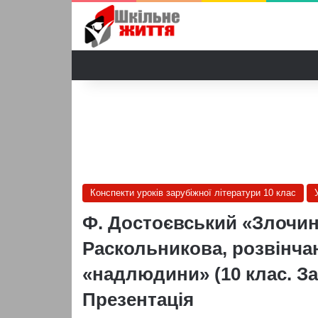
Конспекти уроків зарубіжної літератури 10 клас
Ф. Достоєвський «Злочин 
Раскольникова, розвінчан
«надлюдини» (10 клас. За
Презентація