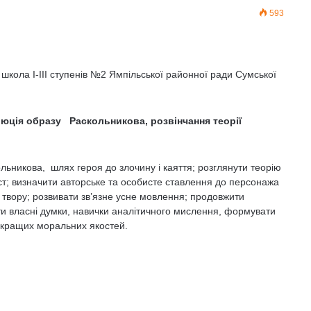
593
школа І-ІІІ ступенів №2 Ямпільської районної ради Сумської
люція образу Раскольникова, розвінчання теорії
льникова, шлях героя до злочину і каяття; розглянути теорію
т; визначити авторське та особисте ставлення до персонажа
о твору; розвивати зв’язне усне мовлення; продовжити
и власні думки, навички аналітичного мислення, формувати
, кращих моральних якостей.