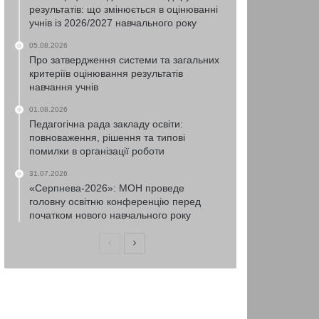
результатів: що змінюється в оцінюванні
учнів із 2026/2027 навчального року
05.08.2026
Про затвердження системи та загальних
критеріїв оцінювання результатів
навчання учнів
01.08.2026
Педагогічна рада закладу освіти:
повноваження, рішення та типові
помилки в організації роботи
31.07.2026
«Серпнева-2026»: МОН проведе
головну освітню конференцію перед
початком нового навчального року
Попередня
Наступна
сторінка
сторінка