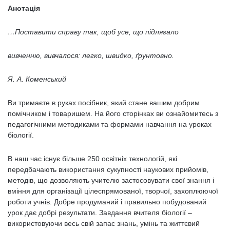
Анотація
…Поставити справу так, щоб усе, що підлягало
вивченню, вивчалося: легко, швидко, ґрунтовно.
Я. А. Коменський
Ви тримаєте в руках посібник, який стане вашим добрим
помічником і товаришем. На його сторінках ви ознайомитесь з
педагогічними методиками та формами навчання на уроках
біології.
В наш час існує більше 250 освітніх технологій, які
передбачають використання сукупності наукових прийомів,
методів, що дозволяють учителю застосовувати свої знання і
вміння для організації цілеспрямованої, творчої, захоплюючої
роботи учнів. Добре продуманий і правильно побудований
урок дає добрі результати. Завдання вчителя біології –
використовуючи весь свій запас знань, умінь та життєвий