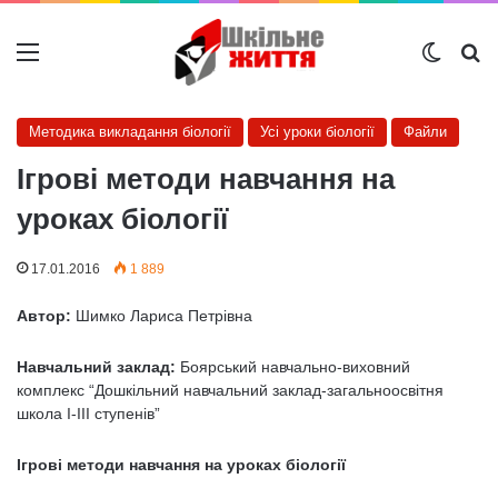
Меню
Switch
Ш
Методика викладання біології
Усі уроки біології
Файли
Ігрові методи навчання на
уроках біології
17.01.2016
1 889
Автор:
Шимко Лариса Петрівна
Навчальний заклад:
Боярський навчально-виховний
комплекс “Дошкільний навчальний заклад-загальноосвітня
школа І-ІІІ ступенів”
Ігрові методи навчання на уроках біології