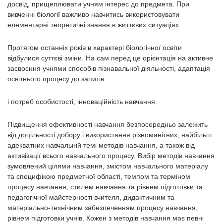
досвід, прищеплювати учням інтерес до предмета. При
вивченні біології важливо навчитись використовувати
елементарні теоретичні знання в життєвих ситуаціях.
Протягом останніх років в характері біологічної освіти
відбулися суттєві зміни. На сам перед це орієнтація на активне
засвоєння учнями способів пізнавальної діяльності, адаптація
освітнього процесу до запитів
і потреб особистості, інноваційність навчання.
Підвищення ефективності навчання безпосередньо залежить
від доцільності добору і використання різноманітних, найбільш
адекватних навчальній темі методів навчання, а також від
активізації всього навчального процесу. Вибір методів навчання
зумовлений цілями навчання, змістом навчального матеріалу
та специфікою предметної області, темпом та терміном
процесу навчання, стилем навчання та рівнем підготовки та
педагогічної майстерності вчителя, дидактичним та
матеріально-технічним забезпеченням процесу навчання,
рівнем підготовки учнів. Кожен з методів навчання має певні