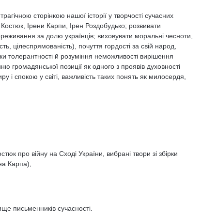
 трагічною сторінкою нашої історії у творчості сучасних
Костюк, Ірени Карпи, Ірен Роздобудько; розвивати
ереживання за долю українців; виховувати моральні чесноти,
ть, цілеспрямованість), почуття гордості за свій народ,
оки толерантності й розуміння неможливості вирішення
ю громадянської позиції як одного з проявів духовності
иру і спокою у світі, важливість таких понять як милосердя,
стюк про війну на Сході України, вибрані твори зі збірки
на Карпа);
вище письменників сучасності.