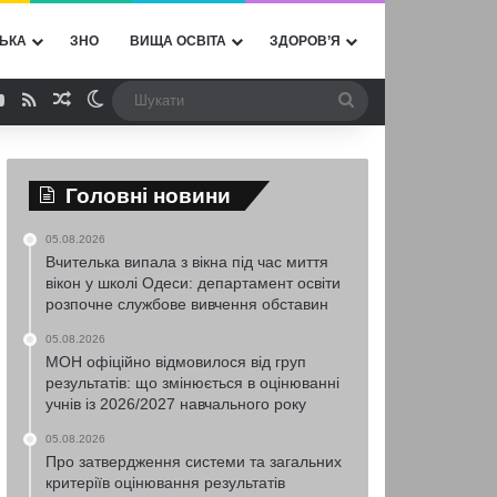
ЬКА
ЗНО
ВИЩА ОСВІТА
ЗДОРОВ’Я
ebook
YouTube
RSS
Випадкова стаття
Switch skin
Шукати
Головні новини
05.08.2026
Вчителька випала з вікна під час миття
вікон у школі Одеси: департамент освіти
розпочне службове вивчення обставин
05.08.2026
МОН офіційно відмовилося від груп
результатів: що змінюється в оцінюванні
учнів із 2026/2027 навчального року
05.08.2026
Про затвердження системи та загальних
критеріїв оцінювання результатів