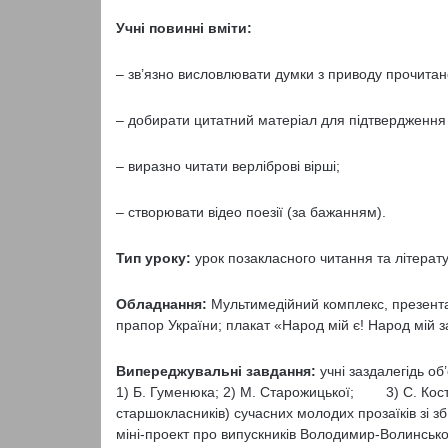
Учні повинні вміти:
– зв’язно висловлювати думки з приводу прочитан
– добирати цитатний матеріал для підтвердження 
– виразно читати верліброві вірші;
– створювати відео поезії (за бажанням).
Тип уроку:
урок позакласного читання та літерат
Обладнання:
Мультимедійний комплекс, презентаці
прапор України; плакат «Народ мій є! Народ мій з
Випереджувальні завдання:
учні заздалегідь о
1) Б. Гуменюка; 2) М. Старожицької; 3) С. Костюк
старшокласників) сучасних молодих прозаїків зі з
міні-проект про випускників Володимир-Волинсько