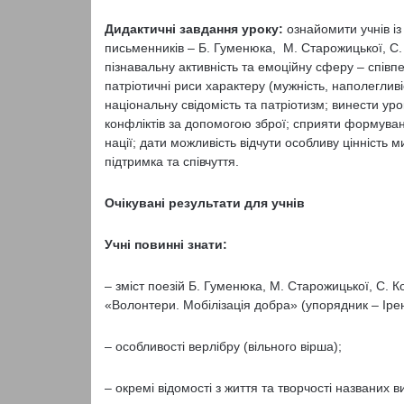
Дидактичні завдання уроку:
ознайомити учнів із
письменників – Б. Гуменюка, М. Старожицької, С. 
пізнавальну активність та емоційну сферу – співп
патріотичні риси характеру (мужність, наполегливіс
національну свідомість та патріотизм; винести ур
конфліктів за допомогою зброї; сприяти формуванн
нації; дати можливість відчути особливу цінність м
підтримка та співчуття.
Очікувані результати для учнів
Учні повинні знати:
– зміст поезій Б. Гуменюка, М. Старожицької, С. Ко
«Волонтери. Мобілізація добра» (упорядник – Іре
– особливості верлібру (вільного вірша);
– окремі відомості з життя та творчості названих 