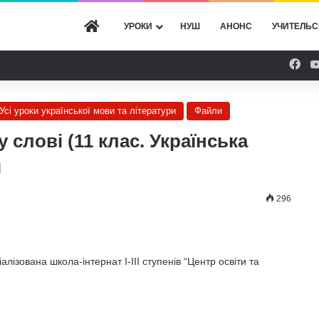
ГОЛОВНА
УРОКИ
НУШ
АНОНС
УЧИТЕЛЬС
Fac
Усі уроки української мови та літератури
Файли
 слові (11 клас. Українська
я
296
ізована школа-інтернат І-ІІІ ступенів “Центр освіти та