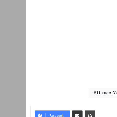
11 клас. 
Надіслати електронною поштою
Надрукувати
Facebook