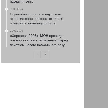
навчання учнів
01.08.2026
Педагогічна рада закладу освіти:
повноваження, рішення та типові
помилки в організації роботи
31.07.2026
«Серпнева-2026»: МОН проведе
головну освітню конференцію перед
початком нового навчального року
Попередня
Наступна
сторінка
сторінка