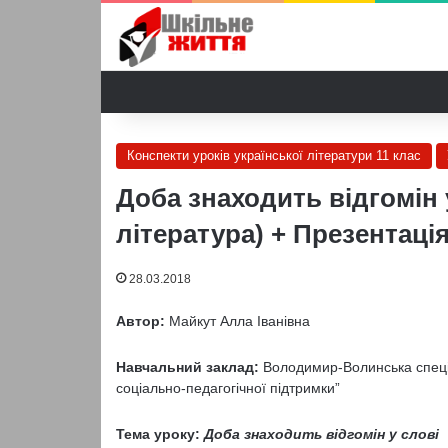
Конспекти уроків української літератури 11 клас
Доба знаходить відгомін у
література) + Презентаці
28.03.2018
Автор:
Майкут Алла Іванівна
Навчальний заклад:
Володимир-Волинська спеціал
соціально-педагогічної підтримки”
Тема уроку:
Доба знаходить відгомін у слові