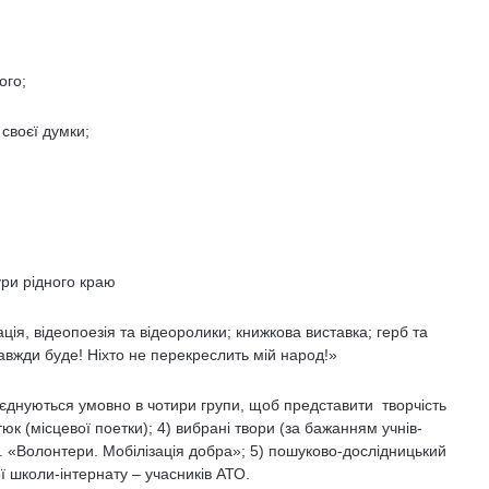
ого;
своєї думки;
ури рідного краю
я, відеопоезія та відеоролики; книжкова виставка; герб та
авжди буде! Ніхто не перекреслить мій народ!»
б’єднуються умовно в чотири групи, щоб представити творчість
 (місцевої поетки); 4) вибрані твори (за бажанням учнів-
б. «Волонтери. Мобілізація добра»; 5) пошуково-дослідницький
ї школи-інтернату – учасників АТО.