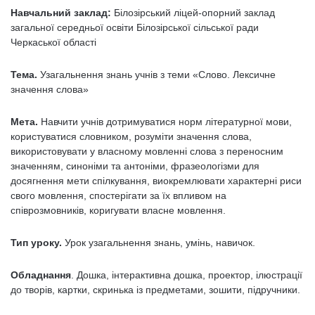
Навчальний заклад:
Білозірський ліцей-опорний заклад
загальної середньої освіти Білозірської сільської ради
Черкаської області
Тема.
Узагальнення знань учнів з теми «Слово. Лексичне
значення слова»
Мета.
Навчити учнів дотримуватися норм літературної мови,
користуватися словником, розуміти значення слова,
використовувати у власному мовленні слова з переносним
значенням, синоніми та антоніми, фразеологізми для
досягнення мети спілкування, виокремлювати характерні риси
свого мовлення, спостерігати за їх впливом на
співрозмовників, коригувати власне мовлення.
Тип уроку.
Урок узагальнення знань, умінь, навичок.
Обладнання
. Дошка, інтерактивна дошка, проектор, ілюстрації
до творів, картки, скринька із предметами, зошити, підручники.