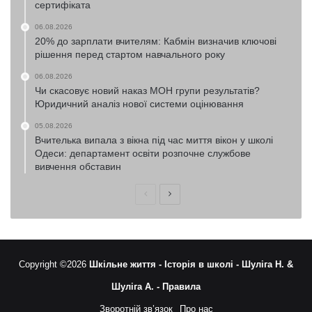
сертифіката
06.08.2026
20% до зарплати вчителям: Кабмін визначив ключові
рішення перед стартом навчального року
06.08.2026
Чи скасовує новий наказ МОН групи результатів?
Юридичний аналіз нової системи оцінювання
05.08.2026
Вчителька випала з вікна під час миття вікон у школі
Одеси: департамент освіти розпочне службове
вивчення обставин
Попередня
Наступна
сторінка
сторінка
Copyright ©2026
Шкільне життя -
Історія в школі -
Шуліга Н. &
Шуліга А. -
Правила
Зворотній зв’язок
Про нас