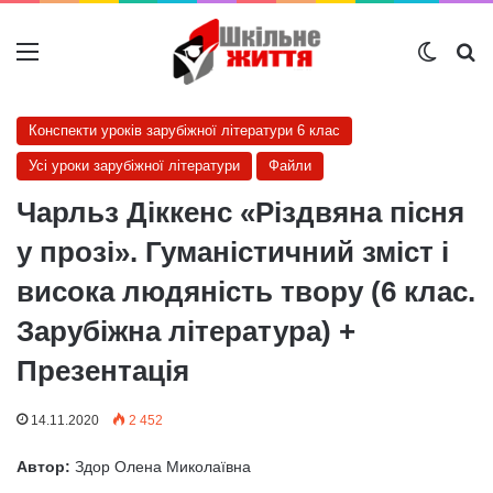
Меню
Switch
Ш
Конспекти уроків зарубіжної літератури 6 клас
Усі уроки зарубіжної літератури
Файли
Чарльз Діккенс «Різдвяна пісня
у прозі». Гуманістичний зміст і
висока людяність твору (6 клас.
Зарубіжна література) +
Презентація
14.11.2020
2 452
Автор:
Здор Олена Миколаївна