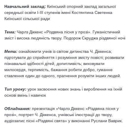
Навчальний заклад:
Киїнський опорний заклад загальної
середньої освіти І-ІІІ ступенів імені Костянтина Светенка
Киїнської сільської ради
Тема:
Чарлз Діккенс «Різдвяна пісня у прозі». Гуманістичний
зміст і висока людяність твору. Подорож Скруджа різдвяної ночі
Мета:
ознайомити учнів із світом дитинства Ч. Діккенса;
підготувати до сприйняття і розуміння змісту повісті; розвивати
пізнавальні здібності дітей, допитливість; виховувати
милосердя, терпимість, бажання робити добро, гуманне
ставлення один до одного, прагнення розуміти інших людей.
Тип уроку:
урок засвоєння нових знань і вироблення на їхній
основі вмінь і навичок
Обладнання:
презентація «Чарлз Діккенс «Різдвяна пісня у
прозі», портрет Ч. Діккенса, учнівські ілюстрації до твору,
аудіозапис пісні «Різдвяні свята» у виконанні Руслани Ваврик.