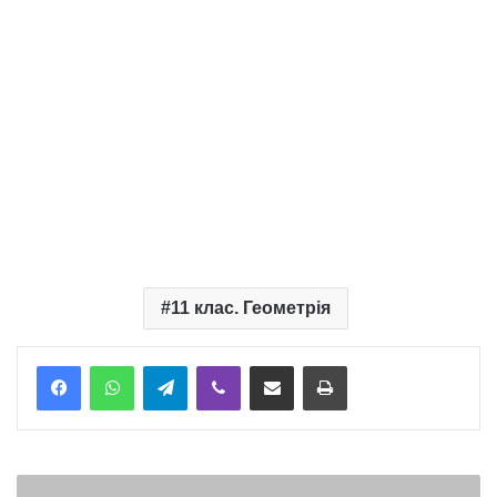
11 клас. Геометрія
Telegram
Viber
Надіслати електронною поштою
Надрукувати