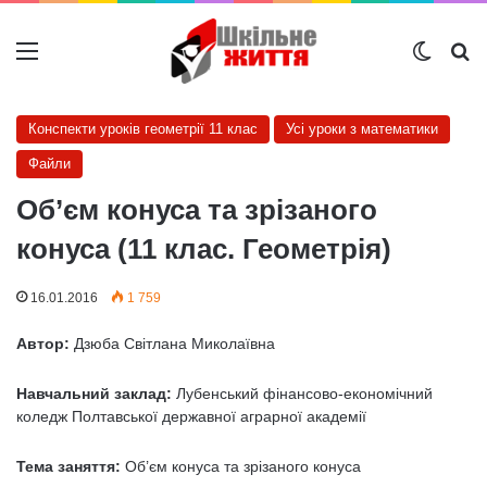
Меню
Switch
Ш
Конспекти уроків геометрії 11 клас
Усі уроки з математики
Файли
Об’єм конуса та зрізаного
конуса (11 клас. Геометрія)
16.01.2016
1 759
Автор:
Дзюба Світлана Миколаївна
Навчальний заклад:
Лубенський фінансово-економічний
коледж Полтавської державної аграрної академії
Тема заняття:
Об’єм конуса та зрізаного конуса