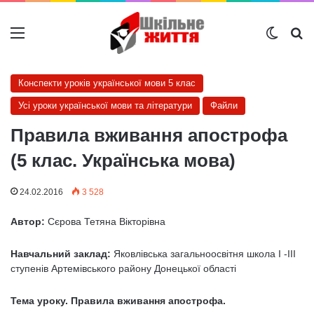
Меню
Switch
Ш
Конспекти уроків української мови 5 клас
Усі уроки української мови та літератури
Файли
Правила вживання апострофа
(5 клас. Українська мова)
24.02.2016
3 528
Автор:
Сєрова Тетяна Вікторівна
Навчальний заклад:
Яковлівська загальноосвітня школа I -III
ступенів Артемівського району Донецької області
Тема уроку. Правила вживання апострофа.