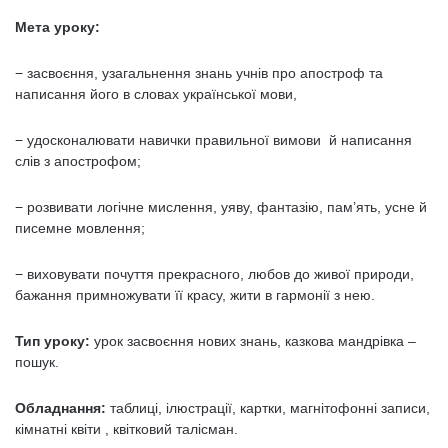
Мета уроку:
− засвоєння, узагальнення знань учнів про апостроф та
написання його в словах української мови,
− удосконалювати навички правильної вимови й написання
слів з апострофом;
− розвивати логічне мислення, уяву, фантазію, пам’ять, усне й
писемне мовлення;
− виховувати почуття прекрасного, любов до живої природи,
бажання примножувати її красу, жити в гармонії з нею.
Тип уроку:
урок засвоєння нових знань, казкова мандрівка –
пошук.
Обладнання:
таблиці, ілюстрації, картки, магнітофонні записи,
кімнатні квіти , квітковий талісман.