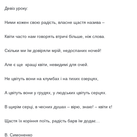
Девіз уроку:
Ними кожен свою радість, власне щастя назива –
Квіти часто нам говорять втричі більше, ніж слова.
Скільки ми їм довіряли мрій, недоспаних ночей!
Але є ще кращі квіти, невидимі для очей.
Не цвітуть вони на клумбах і на тихих озерцях,
А цвітуть вони у грудях, у людських цвітуть серцях.
В щирім серці, в чесних душах – вірю, знаю! – квіти є!
Щастя їх коріння поїть, радість барв їм додає…
В. Симоненко