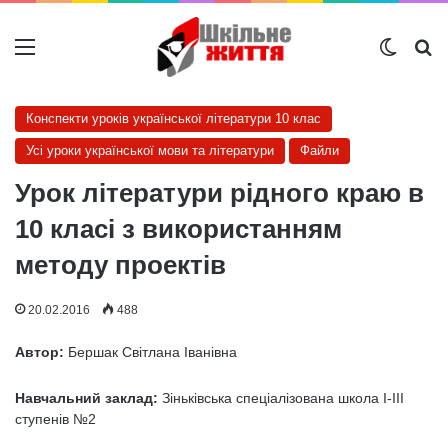
Меню
Switch
Ш
Конспекти уроків української літератури 10 клас
Усі уроки української мови та літератури
Файли
Урок літератури рідного краю в
10 класі з використанням
методу проектів
20.02.2016
488
Автор:
Бершак Світлана Іванівна
Навчальний заклад:
Зіньківська спеціалізована школа І-ІІІ
ступенів №2