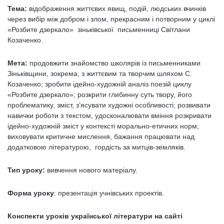
Тема:
відображення життєвих явищ, подій, людських вчинків
через вибір між добром і злом, прекрасним і потворним у циклі
«Розбите дзеркало» зіньківської письменниці Світлани
Козаченко.
Мета:
продовжити знайомство школярів із письменниками
Зіньківщини, зокрема, з життєвим та творчим шляхом С.
Козаченко; зробити ідейно-художній аналіз поезій циклу
«Розбите дзеркало»; розкрити глибинну суть твору, його
проблематику, зміст, з’ясувати художні особливості; розвивати
навички роботи з текстом, удосконалювати вміння розкривати
ідейно-художній зміст у контексті морально-етичних норм;
виховувати критичне мислення, бажання працювати над
додатковою літературою, гордість за митців-земляків.
Тип уроку:
вивчення нового матеріалу.
Форма уроку
: презентація учнівських проектів.
Конспекти уроків української літератури на сайті