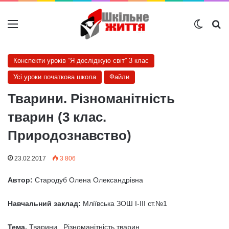
Меню
Switch
Ш
Конспекти уроків “Я досліджую світ” 3 клас
Усі уроки початкова школа
Файли
Тварини. Різноманітність
тварин (3 клас.
Природознавство)
23.02.2017
3 806
Автор:
Стародуб Олена Олександрівна
Навчальний заклад:
Мліївська ЗОШ І-ІІІ ст.№1
Тема.
Тварини . Різноманітність тварин.