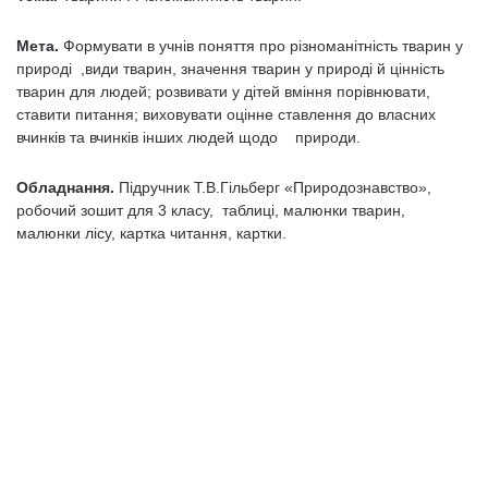
Мета.
Формувати в учнів поняття про різноманітність тварин у
природі ,види тварин, значення тварин у природі й цінність
тварин для людей; розвивати у дітей вміння порівнювати,
ставити питання; виховувати оцінне ставлення до власних
вчинків та вчинків інших людей щодо природи.
Обладнання.
Підручник Т.В.Гільберг «Природознавство»,
робочий зошит для 3 класу, таблиці, малюнки тварин,
малюнки лісу, картка читання, картки.