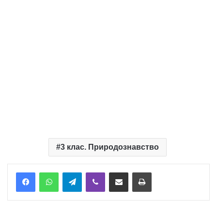
3 клас. Природознавство
Telegram
Viber
Надіслати електронною поштою
Надрукувати