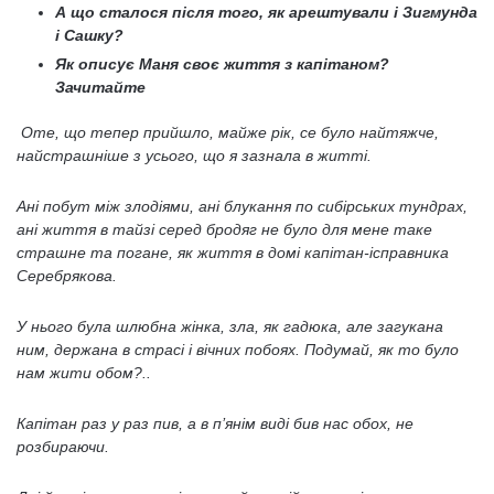
А що сталося після того, як арештували і Зигмунда
і Сашку?
Як описує Маня своє життя з капітаном?
Зачитайте
Оте, що тепер прийшло, майже рік, се було найтяжче,
найстрашніше з усього, що я зазнала в житті.
Ані побут між злодіями, ані блукання по сибірських тундрах,
ані життя в тайзі серед бродяг не було для мене таке
страшне та погане, як життя в домі капітан-ісправника
Серебрякова.
У нього була шлюбна жінка, зла, як гадюка, але загукана
ним, держана в страсі і вічних побоях. Подумай, як то було
нам жити обом?..
Капітан раз у раз пив, а в п’янім виді бив нас обох, не
розбираючи.