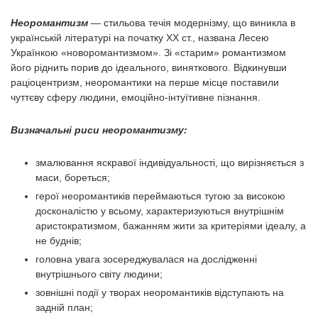
Неоромантизм
— стильова течія модернізму, що виникла в
українській літературі на початку XX ст., названа Лесею
Українкою «новоромантизмом». Зі «старим» романтизмом
його ріднить порив до ідеального, виняткового. Відкинувши
раціоцентризм, неоромантики на перше місце поставили
чуттєву сферу людини, емоційно-інтуїтивне пізнання.
Визначальні риси неоромантизму:
змалювання яскравої індивідуальності, що вирізняється з
маси, бореться;
герої неоромантиків переймаються тугою за високою
досконалістю у всьому, характеризуються внутрішнім
аристократизмом, бажанням жити за критеріями ідеалу, а
не буднів;
головна увага зосереджувалася на дослідженні
внутрішнього світу людини;
зовнішні події у творах неоромантиків відступають на
задній план;