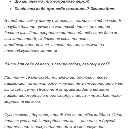
Що ми знаємо про головного героя?
Як він сам себе про себе говорить? Зачитайте.
Я пройшов важку школу і, здається, навчився в ній дечого. Я
погубив багато цвітів по життєвій дорозі, похоронив
багато ілюзій та охоронив коштовний плід і виніс його зі
всіх катастроф, як Камоенс свою епопею з
кораблекрушення, а се, власне, ту вмілість жити і
насолоджуватися життям.
Жити для себе самого, з самим собою, самому в собі!
Життя — се мій скарб, мій власний, одинокий, якого
найменшої частинки, одної мінутки не гідні заплатити мені
всі скарби світу. Ніхто не має права жадати від мене
найменшої жертви з того скарбу, так, як я не жадаю такої
жертви ні від кого.
Суспільність, держава, народ! Усе се подвійні кайдани. Один
ланцюг укований із твердого заліза — насилля, а другий
паралельний із ним, виплетений із м’якої павутини —