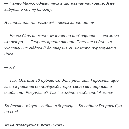
— Панно Маню, одягайтеся в що маєте найкраще. А не
забудьте чисту білизну!
Я витріщила на нього очі з німим запитанням.
— Не глядіть на мене, як теля на нові ворота! — гримнув
він остро. — Генрись арештований. Поки ще сидить в
участку і не відданий до тюрми, ви можете вирятувати
його.
— Я?
— Так. Ось вам 50 рублів. Се для пристава. І просіть, щоб
вас запровадив до поліцмейстера, якого ви попросите
особисто. Розумієте? Так і скажіть: особисто! А живо!
За десять мінут я сиділа в дорожці… За годину Генрись був
на волі.
Адже догадуєшся, якою ціною?