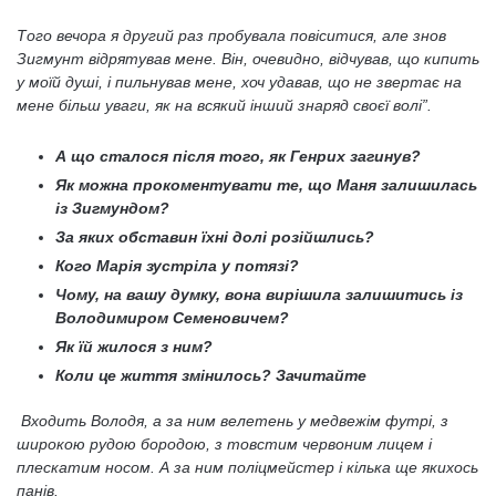
Того вечора я другий раз пробувала повіситися, але знов
Зигмунт відрятував мене. Він, очевидно, відчував, що кипить
у моїй душі, і пильнував мене, хоч удавав, що не звертає на
мене більш уваги, як на всякий інший знаряд своєї волі”.
А що сталося після того, як Генрих загинув?
Як можна прокоментувати те, що Маня залишилась
із Зигмундом?
За яких обставин їхні долі розійшлись?
Кого Марія зустріла у потязі?
Чому, на вашу думку, вона вирішила залишитись із
Володимиром Семеновичем?
Як їй жилося з ним?
Коли це життя змінилось? Зачитайте
Входить Володя, а за ним велетень у медвежім футрі, з
широкою рудою бородою, з товстим червоним лицем і
плескатим носом. А за ним поліцмейстер і кілька ще якихось
панів.