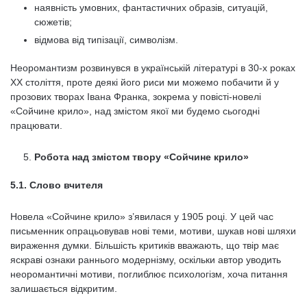
наявність умовних, фантастичних образів, ситуацій,
сюжетів;
відмова від типізації, символізм.
Неоромантизм розвинувся в українській літературі в 30-х роках
ХХ століття, проте деякі його риси ми можемо побачити й у
прозових творах Івана Франка, зокрема у повісті-новелі
«Сойчине крило», над змістом якої ми будемо сьогодні
працювати.
Робота над змістом твору «Сойчине крило»
5.1. Слово вчителя
Новела «Сойчине крило» з’явилася у 1905 році. У цей час
письменник опрацьовував нові теми, мотиви, шукав нові шляхи
вираження думки. Більшість критиків вважають, що твір має
яскраві ознаки раннього модернізму, оскільки автор уводить
неоромантичні мотиви, поглиблює психологізм, хоча питання
залишається відкритим.