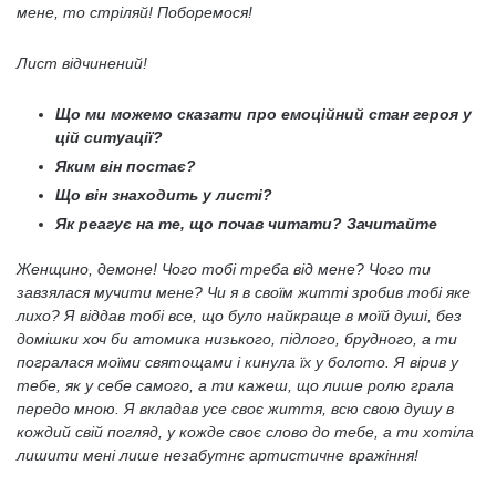
мене, то стріляй! Поборемося!
Лист відчинений!
Що ми можемо сказати про емоційний стан героя у
цій ситуації?
Яким він постає?
Що він знаходить у листі?
Як реагує на те, що почав читати? Зачитайте
Женщино, демоне! Чого тобі треба від мене? Чого ти
завзялася мучити мене? Чи я в своїм житті зробив тобі яке
лихо? Я віддав тобі все, що було найкраще в моїй душі, без
домішки хоч би атомика низького, підлого, брудного, а ти
погралася моїми святощами і кинула їх у болото. Я вірив у
тебе, як у себе самого, а ти кажеш, що лише ролю грала
передо мною. Я вкладав усе своє життя, всю свою душу в
кождий свій погляд, у кожде своє слово до тебе, а ти хотіла
лишити мені лише незабутнє артистичне вражіння!