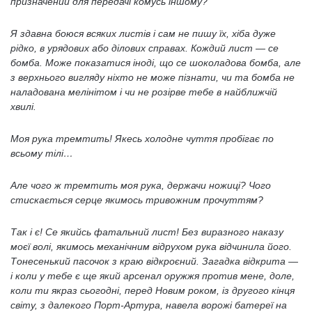
призначений для передачі комусь іншому?
Я здавна боюся всяких листів і сам не пишу їх, хіба дуже
рідко, в урядових або ділових справах. Кождий лист — се
бомба. Може показатися іноді, що се шоколадова бомба, але
з верхнього вигляду ніхто не може пізнати, чи та бомба не
наладована мелінітом і чи не розірве тебе в найближчій
хвилі.
Моя рука тремтить! Якесь холодне чуття пробігає по
всьому тілі…
Але чого ж тремтить моя рука, держачи ножиці? Чого
стискається серце якимось тривожним прочуттям?
Так і є! Се якийсь фатальний лист! Без виразного наказу
моєї волі, якимось механічним відрухом рука відчинила його.
Тонесенький пасочок з краю відкроєний. Загадка відкрита —
і коли у тебе є ще який арсенал оружжя против мене, доле,
коли ти якраз сьогодні, перед Новим роком, із другого кінця
світу, з далекого Порт-Артура, навела ворожі батереї на