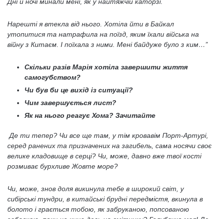
Дні й ночі минали мені, як у найтяжчій каторзі.
Нарешті я втекла від нього. Хотіла йти в Байкал
утопитися та натрафила на поїзд, яким їхали війська на
війну з Китаєм. І поїхала з ними. Мені байдуже було з ким…”
Скільки разів Марія хотіла завершити життя
самогубством?
Чи був би це вихід із ситуації?
Чим завершується лист?
Як на нього реагує Хома? Зачитайте
Де ти тепер? Чи все ще там, у тім кровавім Порт-Артурі,
серед ранених та призначених на загибель, сама носячи своє
велике кладовище в серці? Чи, може, давно вже твої кості
розмиває бурхливе Жовте море?
Чи, може, знов доля викинула тебе в широкий світ, у
сибірські тундри, в китайські брудні передмістя, вкинула в
болото і грається тобою, як забруканою, попсованою