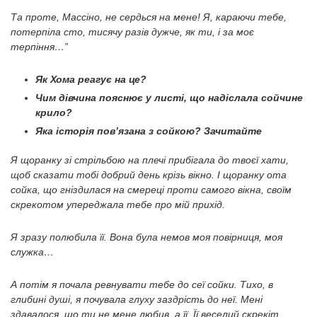
Та проте, Массіно, не сердься на мене! Я, караючи тебе,
потерпіла сто, тисячу разів дужче, як ти, і за моє
терпіння…”
Як Хома реагує на це?
Чим дівчина пояснює у листі, що надіслала сойчине
крило?
Яка історія пов’язана з сойкою? Зачитайте
Я щоранку зі стрільбою на плечі прибігала до твоєї хати,
щоб сказати тобі добрий день крізь вікно. І щоранку ота
сойка, що гніздилася на смереці проти самого вікна, своїм
скрекотом упереджала тебе про мій прихід.
Я зразу полюбила її. Вона була немов моя повірниця, моя
служка…
А потім я почала ревнувати тебе до сеї сойки. Тихо, в
глибині душі, я почувала глуху заздрість до неї. Мені
здавалося, що ти не мене любив, а її. Її веселий скрекіт