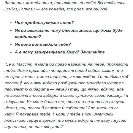
Женщино, комедіантко, прокляття на тебе! Всі твої слова,
і сміхи, і сльози — все комедія, все роля, все ошука!
Чим продовжується лист?
Як ви вважаєте, чому дівчина знала, що Хома буде
сердитися?
Як вона виправдала себе?
А в чому звинувачувала Хому? Зачитайте
Се я, Массіно, я мала би право нарікати на тебе, проклясти
тебе. Адже признайся по щирості перед собою самим: ти
не вірив у мене, в мою щирість, у мою любов. Ти приймав мої
пестощі, всі вияви мойого розбурханого молодого чуття з
пасивністю сибарита — нехай і так, що ніжно, вдячно, але
не виходячи з-поза заборола свого супокою, свого егоїзму. І я
відчула се. Як мене боліло те, того ти не знав і не відчуєш
ніколи, ти, поганий егоїсте й сибарите! Але маєш за се
кару! Я покарала тебе, і, коли у тебе є хоч шматочок
людського серця в грудях, ти мусив відчути ту кару і мусиш
іще не так, не так відчути її!