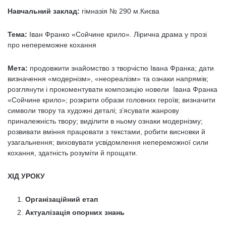
Навчальний заклад:
гімназія № 290 м.Києва
Тема:
Іван Франко «Сойчине крило». Лірична драма у прозі
про непереможне кохання
Мета:
продовжити знайомство з творчістю Івана Франка; дати
визначення «модернізм», «неореалізм» та ознаки напрямів;
розглянути і прокоментувати композицію новели Івана Франка
«Сойчине крило»; розкрити образи головних героїв; визначити
символи твору та художні деталі; з’ясувати жанрову
приналежність твору; виділити в ньому ознаки модернізму;
розвивати вміння працювати з текстами, робити висновки й
узагальнення; виховувати усвідомлення непереможної сили
кохання, здатність розуміти й прощати.
ХІД УРОКУ
Організаційний етап
Актуалізація опорних знань