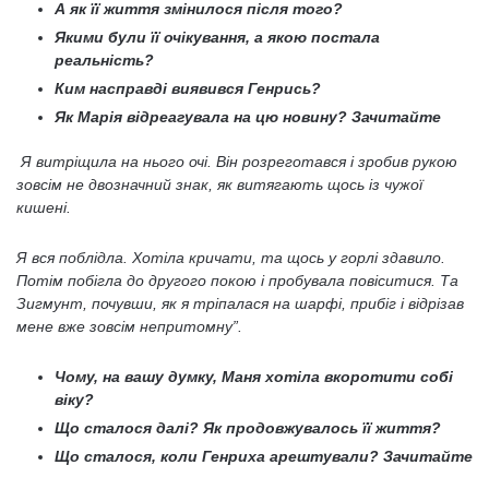
А як її життя змінилося після того?
Якими були її очікування, а якою постала
реальність?
Ким насправді виявився Генрись?
Як Марія відреагувала на цю новину? Зачитайте
Я витріщила на нього очі. Він розреготався і зробив рукою
зовсім не двозначний знак, як витягають щось із чужої
кишені.
Я вся поблідла. Хотіла кричати, та щось у горлі здавило.
Потім побігла до другого покою і пробувала повіситися. Та
Зигмунт, почувши, як я тріпалася на шарфі, прибіг і відрізав
мене вже зовсім непритомну”.
Чому, на вашу думку, Маня хотіла вкоротити собі
віку?
Що сталося далі? Як продовжувалось її життя?
Що сталося, коли Генриха арештували? Зачитайте