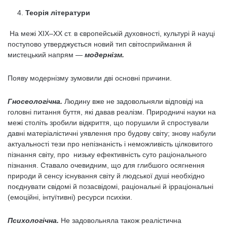
Теорія літератури
На межі ХІХ–ХХ ст. в європейській духовності, культурі й науці
поступово утверджується новий тип світосприймання й
мистецький напрям —
модернізм.
Появу модернізму зумовили дві основні причини.
Гносеологічна.
Людину вже не задовольняли відповіді на
головні питання буття, які давав реалізм. Природничі науки на
межі століть зробили відкриття, що порушили й спростували
давні матеріалістичні уявлення про будову світу; знову набули
актуальності тези про непізнаність і неможливість цілковитого
пізнання світу, про низьку ефективність суто раціонального
пізнання. Ставало очевидним, що для глибшого осягнення
природи й сенсу існування світу й людської душі необхідно
поєднувати свідомі й позасвідомі, раціональні й ірраціональні
(емоційні, інтуїтивні) ресурси психіки.
Психологічна.
Не задовольняла також реалістична