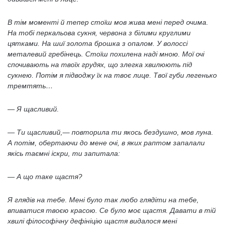
В тім моменті й тепер стоїш мов жива мені перед очима.
На тобі перкальова сукня, червона з білими круглими
цятками. На шиї золота брошка з опалом. У волоссі
металевий гребінець. Стоїш похилена наді мною. Мої очі
спочивають на твоїх грудях, що злегка хвилюють під
сукнею. Потім я підводжу їх на твоє лице. Твої губи легенько
тремтять…
— Я щасливий.
— Ти щасливий,— повторила ти якось бездушно, мов луна.
А потім, обертаючи до мене очі, в яких раптом запалали
якісь таємні іскри, ти запитала:
— А що таке щастя?
Я глядів на тебе. Мені було так любо глядіти на тебе,
впиватися твоєю красою. Се було моє щастя. Давати в тій
хвилі філософічну дефініцію щастя видалося мені