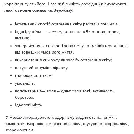
характеризують його. І все ж більшість дослідників визначають
такі основні ознаки модернізму:
інтуїтивний спосіб осягнення світу разом із логічним;
індивідуалізм — зосередження на «Я» автора, героя,
читача;
заперечення залежності характеру та вчинків героя лише
від зовнішніх умов його життя.
використання символу як засобу осягнення світу;
потужний струмінь ліризму
глибокий естетизм.
умовність.
волюнтаризм— воля – культ сили волі, активності,
боротьби.
Ідеологічність.
У межах літературного модернізму виділяють напрямки:
символізм, імпресіонізм, експресіонізм, футуризм, сюрреалізм,
неоромантизм.