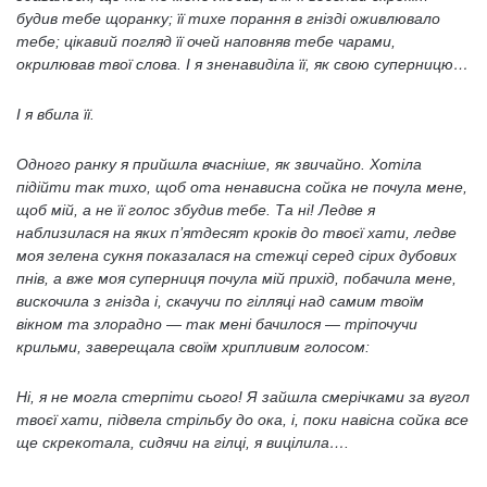
будив тебе щоранку; її тихе порання в гнізді оживлювало
тебе; цікавий погляд її очей наповняв тебе чарами,
окрилював твої слова. І я зненавиділа її, як свою суперницю…
І я вбила її.
Одного ранку я прийшла вчасніше, як звичайно. Хотіла
підійти так тихо, щоб ота ненависна сойка не почула мене,
щоб мій, а не її голос збудив тебе. Та ні! Ледве я
наблизилася на яких п’ятдесят кроків до твоєї хати, ледве
моя зелена сукня показалася на стежці серед сірих дубових
пнів, а вже моя суперниця почула мій прихід, побачила мене,
вискочила з гнізда і, скачучи по гілляці над самим твоїм
вікном та злорадно — так мені бачилося — тріпочучи
крильми, заверещала своїм хрипливим голосом:
Ні, я не могла стерпіти сього! Я зайшла смерічками за вугол
твоєї хати, підвела стрільбу до ока, і, поки навісна сойка все
ще скрекотала, сидячи на гілці, я вицілила….