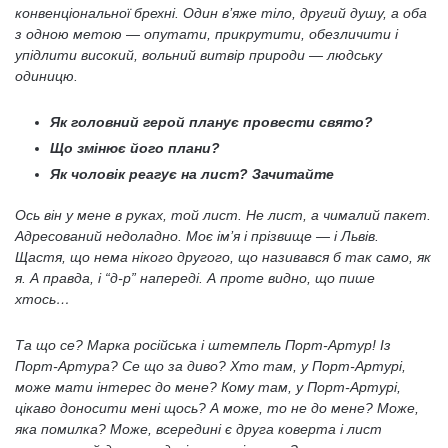
конвенціональної брехні. Один в’яже тіло, другий душу, а оба
з одною метою — опутати, прикрутити, обезличити і
упідлити високий, вольний витвір природи — людську
одиницю.
Як головний герой планує провести свято?
Що змінює його плани?
Як чоловік реагує на лист? Зачитайте
Ось він у мене в руках, той лист. Не лист, а чималий пакет.
Адресований недоладно. Моє ім’я і прізвище — і Львів.
Щастя, що нема нікого другого, що називався б так само, як
я. А правда, і “д-р” напереді. А проте видно, що пише
хтось…
Та що се? Марка російська і штемпель Порт-Артур! Із
Порт-Артура? Се що за диво? Хто там, у Порт-Артурі,
може мати інтерес до мене? Кому там, у Порт-Артурі,
цікаво доносити мені щось? А може, то не до мене? Може,
яка помилка? Може, всередині є друга коверта і лист