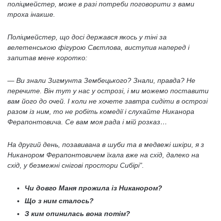
поліцмейстер, може в разі потреби поговорити з вами
троха інакше.
Поліцмейстер, що досі держався якось у тіні за
велетенською фігурою Свєтлова, виступив наперед і
запитав мене коротко:
— Ви знали Зигмунта Зембецького? Знали, правда? Не
перечите. Він тут у нас у острозі, і ми можемо поставити
вам його до очей. І коли не хочете завтра сидіти в острозі
разом із ним, то не робіть комедії і слухайте Никанора
Ферапонтовича. Се вам моя рада і мій розказ…
На другий день, позавивана в шуби та в медвежі шкіри, я з
Никанором Ферапонтовичем їхала вже на схід, далеко на
схід, у безмежні снігові простори Сибірі”.
Чи довго Маня прожила із Никанором?
Що з ним сталось?
З ким опинилась вона потім?