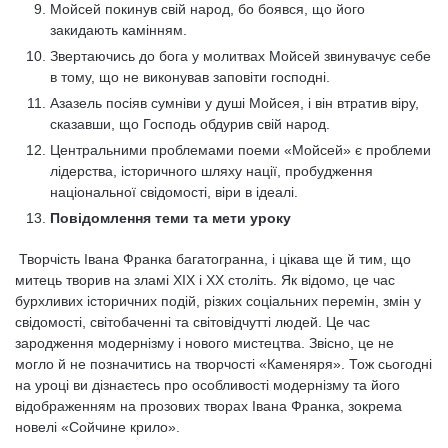
Мойсей покинув свій народ, бо боявся, що його
закидають камінням.
Звертаючись до бога у молитвах Мойсей звинувачує себе
в тому, що не виконував заповіти господні.
Азазель посіяв сумніви у душі Мойсея, і він втратив віру,
сказавши, що Господь обдурив свій народ.
Центральними проблемами поеми «Мойсей» є проблеми
лідерства, історичного шляху нації, пробудження
національної свідомості, віри в ідеалі.
Повідомлення теми та мети уроку
Творчість Івана Франка багатогранна, і цікава ще й тим, що
митець творив на зламі ХІХ і ХХ століть. Як відомо, це час
бурхливих історичних подій, різких соціальних перемін, змін у
свідомості, світобаченні та світовідчутті людей. Це час
зародження модернізму і нового мистецтва. Звісно, це не
могло й не позначитись на творчості «Каменяря». Тож сьогодні
на уроці ви дізнаєтесь про особливості модернізму та його
відображенням на прозових творах Івана Франка, зокрема
новелі «Сойчине крило».