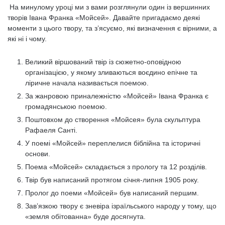
На минулому уроці ми з вами розглянули один із вершинних
творів Івана Франка «Мойсей». Давайте пригадаємо деякі
моменти з цього твору, та з’ясуємо, які визначення є вірними, а
які ні і чому.
Великий віршований твір із сюжетно-оповідною
організацією, у якому зливаються воєдино епічне та
ліричне начала називається поемою.
За жанровою приналежністю «Мойсей» Івана Франка є
громадянською поемою.
Поштовхом до створення «Мойсея» була скульптура
Рафаеля Санті.
У поемі «Мойсей» переплелися біблійна та історичні
основи.
Поема «Мойсей» складається з прологу та 12 розділів.
Твір був написаний протягом січня-липня 1905 року.
Пролог до поеми «Мойсей» був написаний першим.
Зав’язкою твору є зневіра ізраїльського народу у тому, що
«земля обітованна» буде досягнута.