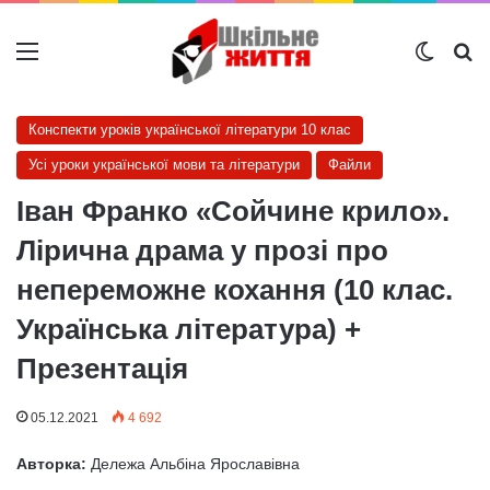
Меню
Switch
Ш
Конспекти уроків української літератури 10 клас
Усі уроки української мови та літератури
Файли
Іван Франко «Сойчине крило».
Лірична драма у прозі про
непереможне кохання (10 клас.
Українська література) +
Презентація
05.12.2021
4 692
Авторка:
Дележа Альбіна Ярославівна