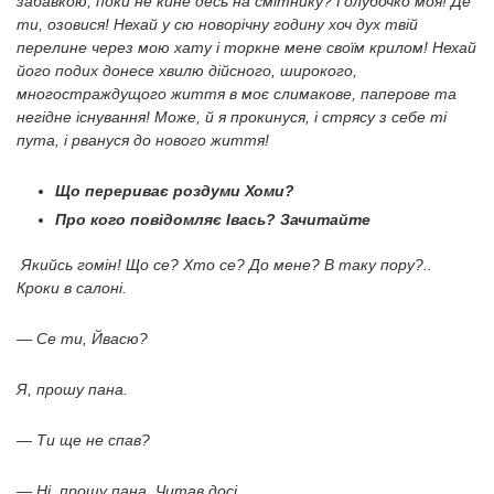
забавкою, поки не кине десь на смітнику? Голубочко моя! Де
ти, озовися! Нехай у сю новорічну годину хоч дух твій
перелине через мою хату і торкне мене своїм крилом! Нехай
його подих донесе хвилю дійсного, широкого,
многостраждущого життя в моє слимакове, паперове та
негідне існування! Може, й я прокинуся, і стрясу з себе ті
пута, і рвануся до нового життя!
Що перериває роздуми Хоми?
Про кого повідомляє Івась? Зачитайте
Якийсь гомін! Що се? Xтo се? До мене? В таку пору?..
Кроки в салоні.
— Се ти, Йвасю?
Я, прошу пана.
— Ти ще не спав?
— Ні, прошу пана. Читав досі.