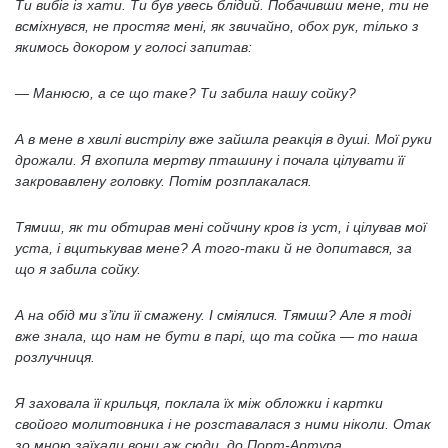
Ти вибіг із хати. Ти був увесь блідий. Побачивши мене, ти не
всміхнувся, не простяг мені, як звичайно, обох рук, тілько з
якимось докором у голосі запитав:
— Манюсю, а се що таке? Ти забила нашу сойку?
А в мене в хвилі вистрілу вже зайшла реакція в душі. Мої руки
дрожали. Я вхопила мертву пташину і почала цілувати її
закровавлену головку. Потім розплакалася.
Тямиш, як ти обтирав мені сойчину кров із уст, і цілував мої
уста, і вцитькував мене? А того-таки й не допитався, за
що я забила сойку.
А на обід ми з’їли її смажену. І сміялися. Тямиш? Але я тоді
вже знала, що нам не бути в парі, що та сойка — то наша
розлучниця.
Я заховала її крильця, поклала їх між обложки і картки
свойого молитовника і не розставалася з ними ніколи. Отак
зо мною заїхали вони аж сюди, до Порт-Артура.