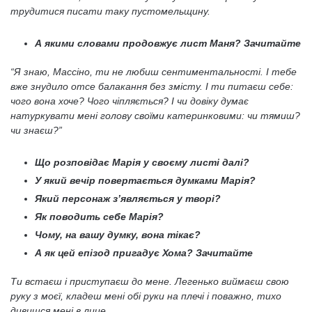
трудитися писати таку пустомельщину.
А якими словами продовжує лист Маня? Зачитайте
“Я знаю, Массіно, ти не любиш сентиментальності. І тебе
вже знудило отсе балакання без змісту. І ти питаєш себе:
чого вона хоче? Чого чіпляється? І чи довіку думає
натуркувати мені голову своїми катеринковими: чи тямиш?
чи знаєш?”
Що розповідає Марія у своєму листі далі?
У який вечір повертається думками Марія?
Який персонаж з’являється у творі?
Як поводить себе Марія?
Чому, на вашу думку, вона тікає?
А як цей епізод пригадує Хома? Зачитайте
Ти встаєш і приступаєш до мене. Легенько виймаєш свою
руку з моєї, кладеш мені обі руки на плечі і поважно, тихо
дивишся мені в лице.