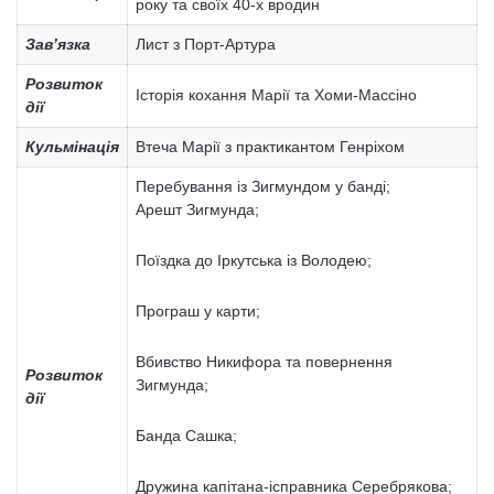
року та своїх 40-х вродин
Зав’язка
Лист з Порт-Артура
Розвиток
Історія кохання Марії та Хоми-Массіно
дії
Кульмінація
Втеча Марії з практикантом Генріхом
Перебування із Зигмундом у банді;
Арешт Зигмунда;
Поїздка до Іркутська із Володею;
Програш у карти;
Вбивство Никифора та повернення
Розвиток
Зигмунда;
дії
Банда Сашка;
Дружина капітана-ісправника Серебрякова;