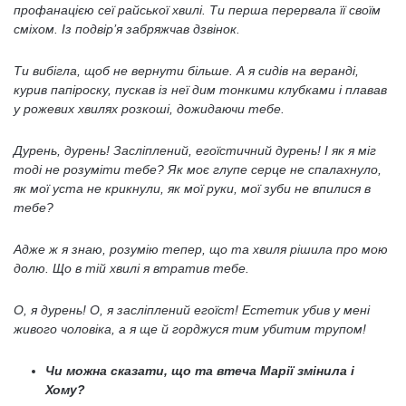
профанацією сеї райської хвилі. Ти перша перервала її своїм
сміхом. Із подвір’я забряжчав дзвінок.
Ти вибігла, щоб не вернути більше. А я сидів на веранді,
курив папіроску, пускав із неї дим тонкими клубками і плавав
у рожевих хвилях розкоші, дожидаючи тебе.
Дурень, дурень! Засліплений, егоїстичний дурень! І як я міг
тоді не розуміти тебе? Як моє глупе серце не спалахнуло,
як мої уста не крикнули, як мої руки, мої зуби не впилися в
тебе?
Адже ж я знаю, розумію тепер, що та хвиля рішила про мою
долю. Що в тій хвилі я втратив тебе.
О, я дурень! О, я засліплений егоїст! Естетик убив у мені
живого чоловіка, а я ще й горджуся тим убитим трупом!
Чи можна сказати, що та втеча Марії змінила і
Хому?