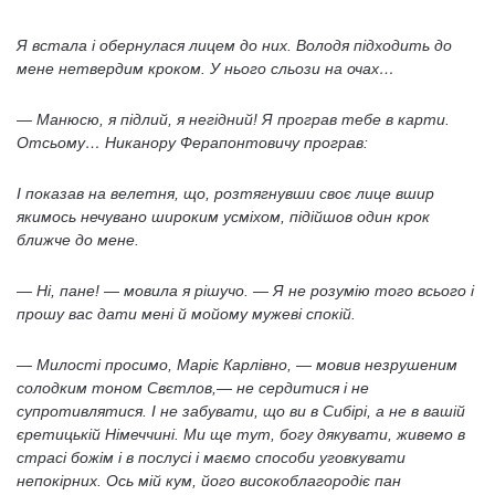
Я встала і обернулася лицем до них. Володя підходить до
мене нетвердим кроком. У нього сльози на очах…
— Манюсю, я підлий, я негідний! Я програв тебе в карти.
Отсьому… Никанору Ферапонтовичу програв:
І показав на велетня, що, розтягнувши своє лице вшир
якимось нечувано широким усміхом, підійшов один крок
ближче до мене.
— Ні, пане! — мовила я рішучо. — Я не розумію того всього і
прошу вас дати мені й мойому мужеві спокій.
— Милості просимо, Маріє Карлівно, — мовив незрушеним
солодким тоном Свєтлов,— не сердитися і не
супротивлятися. І не забувати, що ви в Сибірі, а не в вашій
єретицькій Німеччині. Ми ще тут, богу дякувати, живемо в
страсі божім і в послусі і маємо способи уговкувати
непокірних. Ось мій кум, його високоблагородіє пан