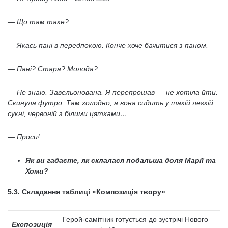
— Що там таке?
— Якась пані в передпокою. Конче хоче бачитися з паном.
— Пані? Стара? Молода?
— Не знаю. Завельонована. Я перепрошав — не хотіла йти.
Скинула футро. Там холодно, а вона сидить у такій легкій
сукні, червоній з білими цятками…
— Проси!
Як ви гадаєте, як склалася подальша доля Марії та
Хоми?
5
.3. Складання таблиці «Композиція твору»
Герой-самітник готується до зустрічі Нового
Експозиція