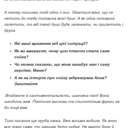
А тепер посилаю тобі одно з них. Здається мені, що се
летить до тебе половина моєї душі. А як одна половина
залетить, то від твоєї душі буде залежати, чи прилетить і
друга.
Які ваші враження від цієї ситуації?
Як ви вважаєте, чому цим птахом стала саме
сойка?
Чи можна сказати, що вона нагадує нам і саму
героїню, Маню?
А як на історію про сойку відреагував Хома?
Зачитайте
Впадаєте в сантиментальність, шановна пані! Вона
шкодить вам. Поетичні вислови та сльозоточиві фрази не
до лиця вам.
Того писання ще груба пачка. Вже восьма вибила. Як воно
все таке саме, то зачинає бути нудне. Не варто було й