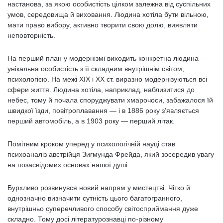
настанова, за якою особистість цілком залежна від суспільних
умов, середовища й виховання. Людина хотіла бути вільною,
мати право вибору, активно творити свою долю, виявляти
неповторність.
На перший план у модернізмі виходить конкретна людина —
унікальна особистість з її складним внутрішнім світом,
психологією. На межі ХІХ і ХХ ст. виразно модернізуються всі
сфери життя. Людина хотіла, наприклад, наблизитися до
небес, тому й почала споруджувати хмарочоси, забажалося їй
швидкої їзди, повітроплавання — і в 1886 року з’являється
перший автомобіль, а в 1903 року — перший літак.
Помітним кроком уперед у психологічній науці став
психоаналіз австрійця Зигмунда Фрейда, який зосередив увагу
на позасвідомих основах нашої душі.
Бурхливо розвинувся новий напрям у мистецтві. Чітко й
однозначно визначити сутність цього багатогранного,
внутрішньо суперечливого способу світосприймання дуже
складно. Тому досі літературознавці по-різному