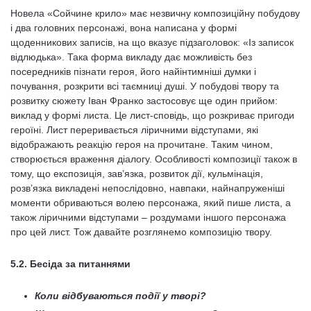
Новела «Сойчине крило» має незвичну композиційну побудову
і два головних персонажі, вона написана у формі
щоденникових записів, на що вказує підзаголовок: «Із записок
відлюдька». Така форма викладу дає можливість без
посередників пізнати героя, його найінтимніші думки і
почування, розкрити всі таємниці душі. У побудові твору та
розвитку сюжету Іван Франко застосовує ще один прийом:
виклад у формі листа. Це лист-сповідь, що розкриває пригоди
героїні. Лист переривається ліричними відступами, які
відображають реакцію героя на прочитане. Таким чином,
створюється враження діалогу. Особливості композиції також в
тому, що експозиція, зав’язка, розвиток дії, кульмінація,
розв’язка викладені непослідовно, навпаки, найнапруженіші
моменти обриваються волею персонажа, який пише листа, а
також ліричними відступами – роздумами іншого персонажа
про цей лист. Тож давайте розглянемо композицію твору.
5.2. Бесіда за питаннями
Коли відбуваються події у творі?