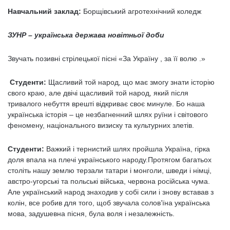
Навчальний заклад:
Борщівський агротехнічний коледж
ЗУНР – українська держава новітньої доби
Звучать позивні стрілецької пісні «За Україну , за її волю .»
Студенти:
Щасливий той народ, що має змогу знати історію
свого краю, але двічі щасливий той народ, який після
тривалого небуття врешті відкриває своє минуле. Бо наша
українська історія – це незбагненний шлях руїни і світового
феномену, національного визиску та культурних злетів.
Студенти:
Важкий і тернистий шлях пройшла Україна, гірка
доля впала на плечі українського народу.Протягом багатьох
століть нашу землю терзали татари і монголи, шведи і німці,
австро-угорські та польські війська, червона російська чума.
Але український народ знаходив у собі сили і знову вставав з
колін, все робив для того, щоб звучала солов’їна українська
мова, задушевна пісня, була воля і незалежність.