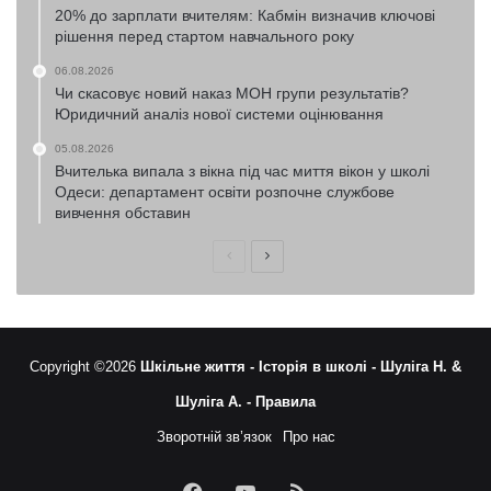
20% до зарплати вчителям: Кабмін визначив ключові
рішення перед стартом навчального року
06.08.2026
Чи скасовує новий наказ МОН групи результатів?
Юридичний аналіз нової системи оцінювання
05.08.2026
Вчителька випала з вікна під час миття вікон у школі
Одеси: департамент освіти розпочне службове
вивчення обставин
Попередня
Наступна
сторінка
сторінка
Copyright ©2026
Шкільне життя -
Історія в школі -
Шуліга Н. &
Шуліга А. -
Правила
Зворотній зв’язок
Про нас