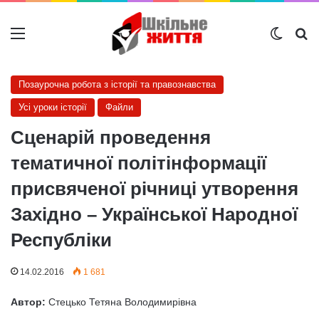
Меню
Switch
Ш
Позаурочна робота з історії та правознавства
Усі уроки історії
Файли
Сценарій проведення
тематичної політінформації
присвяченої річниці утворення
Західно – Української Народної
Республіки
14.02.2016
1 681
Автор:
Стецько Тетяна Володимирівна