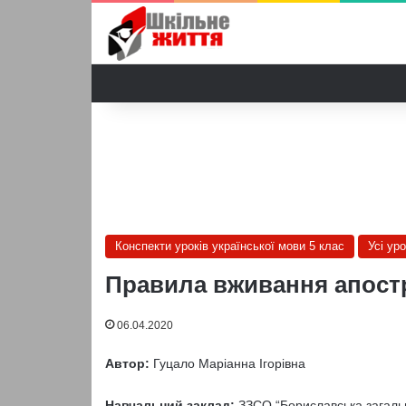
Конспекти уроків української мови 5 клас
Усі ур
Правила вживання апостр
06.04.2020
Автор:
Гуцало Маріанна Ігорівна
Навчальний заклад:
ЗЗСО “Бориславська загально