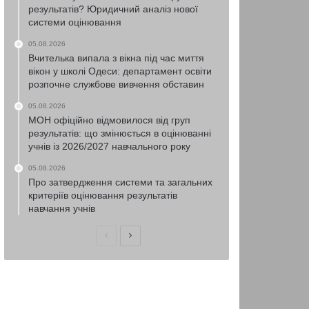
результатів? Юридичний аналіз нової
системи оцінювання
05.08.2026
Вчителька випала з вікна під час миття
вікон у школі Одеси: департамент освіти
розпочне службове вивчення обставин
05.08.2026
МОН офіційно відмовилося від груп
результатів: що змінюється в оцінюванні
учнів із 2026/2027 навчального року
05.08.2026
Про затвердження системи та загальних
критеріїв оцінювання результатів
навчання учнів
Попередня
Наступна
сторінка
сторінка