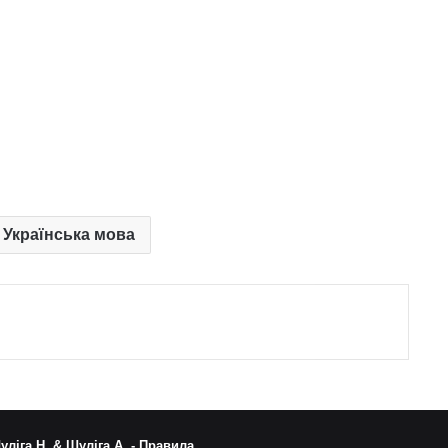
. Українська мова
уліга Н. & Шуліга А. -
Правила