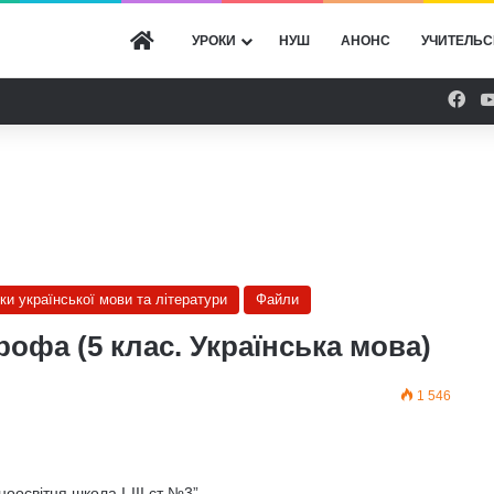
ГОЛОВНА
УРОКИ
НУШ
АНОНС
УЧИТЕЛЬС
Fac
оки української мови та літератури
Файли
офа (5 клас. Українська мова)
1 546
освітня школа І-ІІІ ст №3”