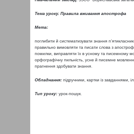
Тема уроку.
Правила вживання апострофа
Мета:
поглибити й систематизувати знання п’ятикласни
правильно вимовляти та писати слова з апостроф
помилки, виправляти їх в усному та писемному м
орфографічну пильність, усне й писемне мовлення,
прагнення здобувати знання.
Обладнання:
підручники, картки із завданнями, іл
Тип уроку:
урок-пошук.