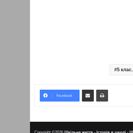
5 клас
Надіслати електронною поштою
Надрукувати
Facebook
Copyright ©2026
Шкільне життя -
Історія в школі -
Ш