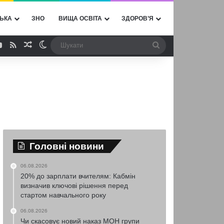
ЬКА
ЗНО
ВИЩА ОСВІТА
ЗДОРОВ’Я
ebook
YouTube
RSS
Випадкова стаття
Switch skin
Шукати
Головні новини
06.08.2026
20% до зарплати вчителям: Кабмін
визначив ключові рішення перед
стартом навчального року
06.08.2026
Чи скасовує новий наказ МОН групи