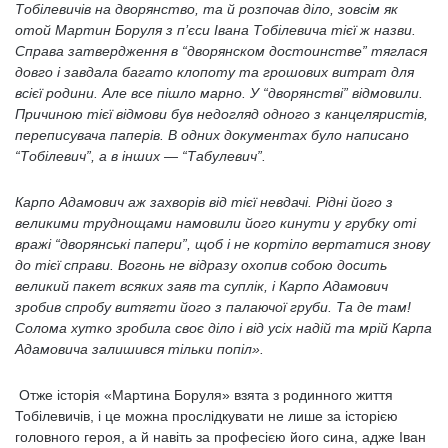
Тобілевичів на дворянство, та й розпочав діло, зовсім як
отой Мартин Боруля з п’єси Івана Тобілевича тієї ж назви.
Справа затвердження в “дворянском достоинстве” тяглася
довго і завдала багато клопоту та грошових витрат для
всієї родини. Але все пішло марно. У “дворянстві” відмовили.
Причиною тієї відмови був недогляд одного з канцеляристів,
переписувача паперів. В одних документах було написано
“Тобілевич”, а в інших — “Табулевич”.
Карпо Адамович аж захворів від тієї невдачі. Рідні його з
великими труднощами намовили його кинути у грубку оті
вражі “дворянські папери”, щоб і не кортіло вертатися знову
до тієї справи. Вогонь не відразу охопив собою досить
великий пакет всяких заяв та суплік, і Карпо Адамович
зробив спробу витягти його з палаючої груби. Та де там!
Солома хутко зробила своє діло і від усіх надій та мрій Карпа
Адамовича залишився тільки попіл».
Отже історія «Мартина Боруля» взята з родинного життя
Тобілевичів, і це можна прослідкувати не лише за історією
головного героя, а й навіть за професією його сина, адже Іван