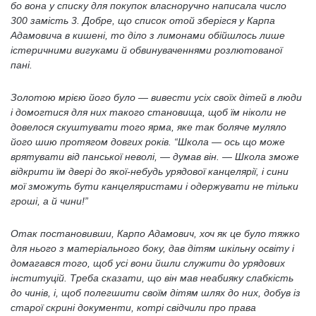
бо вона у списку для покупок власноручно написала число
300 замість 3. Добре, що список отой зберігся у Карпа
Адамовича в кишені, то діло з лимонами обійшлось лише
істеричними вигуками й обвинуваченнями розлютованої
пані.
Золотою мрією його було — вивести усіх своїх дітей в люди
і домогтися для них такого становища, щоб їм ніколи не
довелося скуштувати того ярма, яке так боляче муляло
його шию протягом довгих років. “Школа — ось що може
врятувати від панської неволі, — думав він. — Школа зможе
відкрити їм двері до якої-небудь урядової канцелярії, і сини
мої зможуть бути канцеляристами і одержувати не тільки
гроші, а й чини!”
Отак постановивши, Карпо Адамович, хоч як це було тяжко
для нього з матеріального боку, дав дітям шкільну освіту і
домагався того, щоб усі вони йшли служити до урядових
інституцій. Треба сказати, що він мав неабияку слабкість
до чинів, і, щоб полегшити своїм дітям шлях до них, добув із
старої скрині документи, котрі свідчили про права