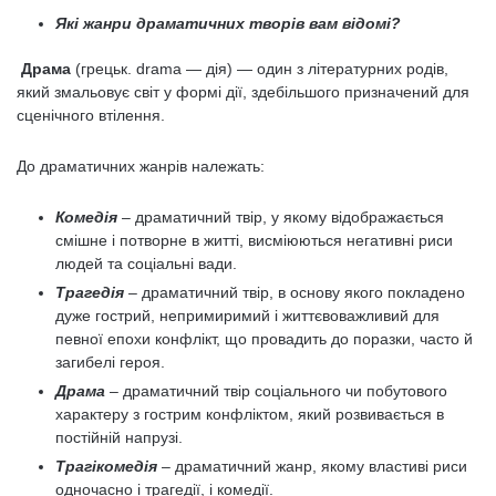
Які жанри драматичних творів вам відомі?
Драма
(грецьк. drama — дія) — один з літературних родів,
який змальовує світ у формі дії, здебільшого призначений для
сценічного втілення.
До драматичних жанрів належать:
Комедія
– драматичний твір, у якому відображається
смішне і потворне в житті, висміюються негативні риси
людей та соціальні вади.
Трагедія
– драматичний твір, в основу якого покладено
дуже гострий, непримиримий і життєвоважливий для
певної епохи конфлікт, що провадить до поразки, часто й
загибелі героя.
Драма
– драматичний твір соціального чи побутового
характеру з гострим конфліктом, який розвивається в
постійній напрузі.
Трагікомедія
– драматичний жанр, якому властиві риси
одночасно і трагедії, і комедії.