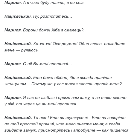
Марися.
А я чого буду таять, я не сніг.
Націєвський
. Ну, розтопитесь…
Марися.
Борони боже! Хіба я смалець?..
Націєвський.
Ха-ха-ха! Остроумно! Одно слово, полюбите
мене — ручаюсь.
Марися
. О ні! Ви мені противні…
Націєвський.
Ето даже обідно, ібо я всегда правілая
женщинам… Почему же у вас такая злость протів меня?
Марися.
Я вас не люблю і прямо вам кажу, а ви таки лізете
у вічі, от через це ви мені противні.
Націєвський.
Та нєт! Ето ви шуткуєте!.. Ето ви говоріте
по той простой причині, что мало знаєте меня; а когда
вийдете замуж, присмотрітесь і апробуєте — как пишется