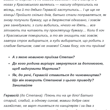
ногах у Красовського валялись — насилу одпросились на
місяць, та й то дядько Гервасій заступились… І це ще не
кінець! Пройшло скілько днів, батько стали поправляться, як
знову получили бумагу, що в дворянстві одказано, і зовсім
уже занедужали, з сили вибились, нічого не їдять… все
зітхають та читають ту проклятущу бумагу… Коли б хоч
з Красовським помирились, а то він знищить нас зовсім;
завтра строк вибираться, а куди вибираться, що робить з
слабим батьком, самі не знаємо! Слава богу, хоч ти приїхав!
А з якою новиною приїхав Степан?
До кого родина вирішує звернутися за допомогою,
щоб надоумити Мартина?
Як, до речі, Гервасій ставиться до чиновництва?
Що він говорить Степанові з цього приводу?
Зачитайте
Гервасій
(до Степана). Плюнь ти на це діло! Батько
старий, слабий, а одному синові, мавши добре своє
хазяйство, не варт тиняться по канціляріях і за два з