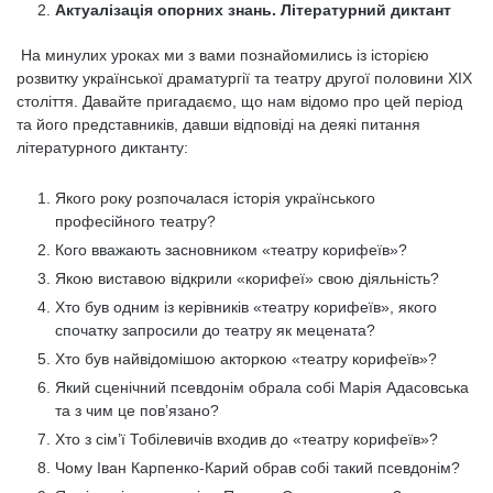
Актуалізація опорних знань. Літературний диктант
На минулих уроках ми з вами познайомились із історією
розвитку української драматургії та театру другої половини ХІХ
століття. Давайте пригадаємо, що нам відомо про цей період
та його представників, давши відповіді на деякі питання
літературного диктанту:
Якого року розпочалася історія українського
професійного театру?
Кого вважають засновником «театру корифеїв»?
Якою виставою відкрили «корифеї» свою діяльність?
Хто був одним із керівників «театру корифеїв», якого
спочатку запросили до театру як мецената?
Хто був найвідомішою акторкою «театру корифеїв»?
Який сценічний псевдонім обрала собі Марія Адасовська
та з чим це пов’язано?
Хто з сім’ї Тобілевичів входив до «театру корифеїв»?
Чому Іван Карпенко-Карий обрав собі такий псевдонім?