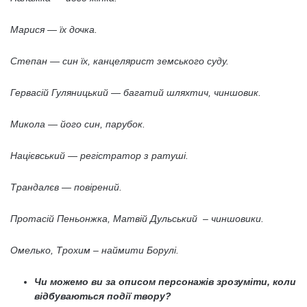
Марися — їх дочка.
Степан — син їх, канцелярист земського суду.
Гервасій Гуляницький — багатий шляхтич, чиншовик.
Микола — його син, парубок.
Націєвський — регістратор з ратуші.
Трандалєв — повірений.
Протасій Пеньонжка, Матвій Дульський – чиншовики.
Омелько, Трохим – наймити Борулі.
Чи можемо ви за описом персонажів зрозуміти, коли
відбуваються події твору?