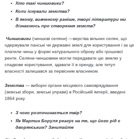
Хто такі чиншовики?
Коли існували земства?
В якому, вивченому раніше, творі літератури ми
дізнаємось про створення земств?
Чиншовики
(чиншові селяни) —верства вільних селян, що
одержували панські чи державні землі для користування і за це
платили чинш у формі натурального оброку або грошової
ренти. Селяни-чиншовики могли передавати цю землю у
спадкове користування, здавати її в оренду, але титул
власності залишався за первісним власником.
Земства
— виборні органи місцевого самоврядування
(земські збори, земські управи) в Російській імперії, введені
1864 року.
З чого розпочинається твір?
Як Мартин Боруля реагує на те, що його рід є
дворянським? Зачитайте