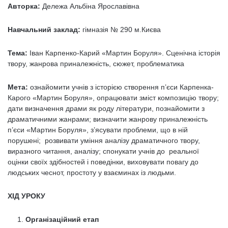
Авторка:
Дележа Альбіна Ярославівна
Навчальний заклад:
гімназія № 290 м.Києва
Тема:
Іван Карпенко-Карий «Мартин Боруля». Сценічна історія
твору, жанрова приналежність, сюжет, проблематика
Мета:
ознайомити учнів з історією створення п’єси Карпенка-
Карого «Мартин Боруля», опрацювати зміст композицію твору;
дати визначення драми як роду літератури, познайомити з
драматичними жанрами; визначити жанрову приналежність
п’єси «Мартин Боруля», з’ясувати проблеми, що в ній
порушені; розвивати уміння аналізу драматичного твору,
виразного читання, аналізу; спонукати учнів до реальної
оцінки своїх здібностей і поведінки, виховувати повагу до
людських чеснот, простоту у взаєминах із людьми.
ХІД УРОКУ
Організаційний етап