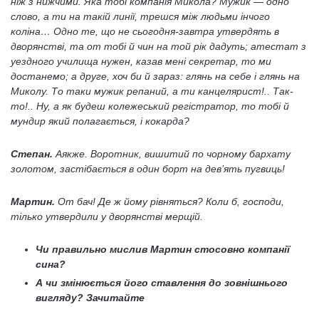
ніж з нижчими. Яка тобі компанія Микола? Мужик — одно
слово, а ти на такій линії, трешся між людьми інчого
коліна… Одно те, що не сьогодня-завтра утвердять в
дворянстві, та от тобі й чин на той рік дадуть; атестат з
уездного училища нужен, казав мені секретар, то ми
достанемо; а друге, хоч би й зараз: глянь на себе і глянь на
Миколу. То таки мужик репаний, а ти канцелярист!.. Так-
то!.. Ну, а як будеш колежеський регістратор, то тобі й
мундир який полагається, і кокарда?
Степан.
Аякже. Воротник, вишитий по чорному бархату
золотом, застібається в один борт на дев’ять пугвиць!
Мартин.
От бач! Де ж йому рівняться? Коли б, господи,
тілько утвердили у дворянстві мерщій.
Чи правильно мислив Мартин стосовно компанії
сина?
А чи змінюється його ставлення до зовнішнього
вигляду? Зачитайте