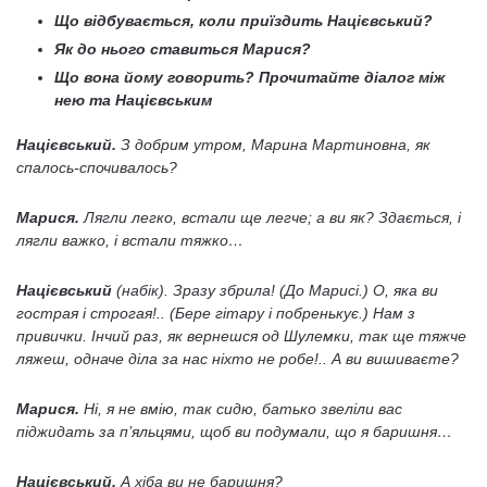
Що відбувається, коли приїздить Націєвський?
Як до нього ставиться Марися?
Що вона йому говорить? Прочитайте діалог між
нею та Націєвським
Націєвський.
З добрим утром, Марина Мартиновна, як
спалось-спочивалось?
Марися.
Лягли легко, встали ще легче; а ви як? Здається, і
лягли важко, і встали тяжко…
Націєвський
(набік). Зразу збрила! (До Марисі.) О, яка ви
гострая і строгая!.. (Бере гітару і побренькує.) Нам з
привички. Інчий раз, як вернешся од Шулемки, так ще тяжче
ляжеш, одначе діла за нас ніхто не робе!.. А ви вишиваєте?
Марися.
Ні, я не вмію, так сидю, батько звеліли вас
піджидать за п’яльцями, щоб ви подумали, що я баришня…
Націєвський.
А хіба ви не баришня?