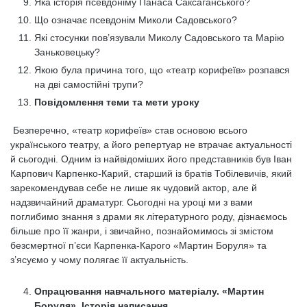
Яка історія псевдоніму Панаса Саксаганського?
Що означає псевдонім Миколи Садовського?
Які стосунки пов’язували Миколу Садовського та Марію
Заньковецьку?
Якою була причина того, що «театр корифеїв» розпався
на дві самостійні трупи?
Повідомлення теми та мети уроку
Безперечно, «театр корифеїв» став основою всього
українського театру, а його репертуар не втрачає актуальності
й сьогодні. Одним із найвідоміших його представників був Іван
Карпович Карпенко-Карий, старший із братів Тобілевичів, який
зарекомендував себе не лише як чудовий актор, але й
надзвичайний драматург. Сьогодні на уроці ми з вами
поглибимо знання з драми як літературного роду, дізнаємось
більше про її жанри, і звичайно, познайомимось зі змістом
безсмертної п’єси Карпенка-Карого «Мартин Боруля» та
з’ясуємо у чому полягає її актуальність.
Опрацювання навчального матеріалу. «Мартин
Боруля». Історія написання