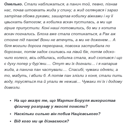
Омелько.
Стали наближаться, а панич той, певно, пізнав
нас, почав штовхать жида у спину; а жид оглянувся і зараз
затріпав обома руками, зашарпав кобилку віжками і ну її
цвьохать батогом; а кобилка вскач пустилась, а ми ще
гірше припустили. Коні наші потомились, бо ми з копита
вскач погнались. Блоха вже стала спотикаться, а Рак аж
стогне під паном! Вони не втечуть, а ми не доженем… А
біля могили дорога переорана, повозка застрибала по
борознах, потім задок схиливсь на лівий бік, потім одско-
чило колесо, вісь одбилась, кобилка стала, жид схопився і що
є духу попер у бур’яни…. Отут ми їх догнали… і я напарив
жида, а панича пан частували…. Спасибі, чумаки одняли, а
то, мабуть, і вбили б. А потім пан злізли з коня, стали пить
воду, трусяться та й упали як неживі… Чумаки ті їх і додому
довезли.
На що вказує те, що Мартин Боруля використав
фізичну розправу у якості помсти?
Наскільки сильно він побив Націєвського?
Від кого ми це дізнаємося?