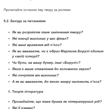
Прочитайте останню яву твору за ролями
5.2. Бесіда за питаннями
Як ви розумієте таке закінчення твору?
Які емоції викликає у вас фінал?
Які ваші враження від п’єси?
Як ви вважаєте, чи є образ Мартина Борулі єдиним
у своїй історії?
Чи були, на вашу думку, інші «Борулі»?
Яким є ваше ставлення до головного героя?
Які почуття він викликає?
А як ви вважаєте, до якого жанру належить п’єса?
Теорія літератури
Пригадайте, що таке драма як літературний рід?
Які її ознаки?