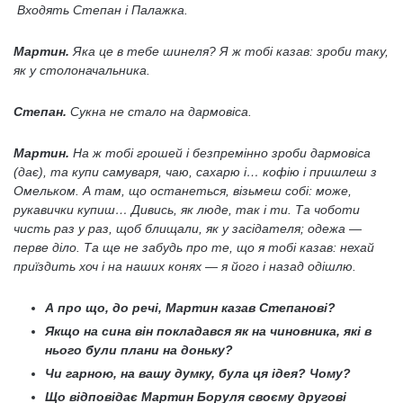
Входять Степан і Палажка.
Мартин.
Яка це в тебе шинеля? Я ж тобі казав: зроби таку,
як у столоначальника.
Степан.
Сукна не стало на дармовіса.
Мартин.
На ж тобі грошей і безпремінно зроби дармовіса
(дає), та купи самуваря, чаю, сахарю і… кофію і пришлеш з
Омельком. А там, що останеться, візьмеш собі: може,
рукавички купиш… Дивись, як люде, так і ти. Та чоботи
чисть раз у раз, щоб блищали, як у засідателя; одежа —
перве діло. Та ще не забудь про те, що я тобі казав: нехай
приїздить хоч і на наших конях — я його і назад одішлю.
А про що, до речі, Мартин казав Степанові?
Якщо на сина він покладався як на чиновника, які в
нього були плани на доньку?
Чи гарною, на вашу думку, була ця ідея? Чому?
Що відповідає Мартин Боруля своєму другові