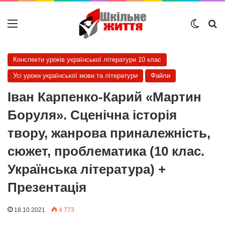
Меню
Switch
Ш
Конспекти уроків української літератури 10 клас
Усі уроки української мови та літератури
Файли
Іван Карпенко-Карий «Мартин
Боруля». Сценічна історія
твору, жанрова приналежність,
сюжет, проблематика (10 клас.
Українська література) +
Презентація
18.10.2021
4 773