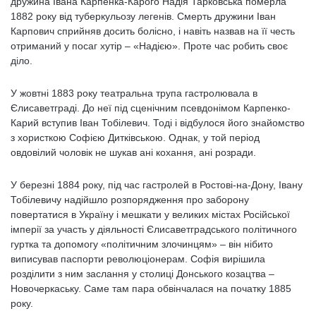
дружина Івана Карпенка-Карого Надія Тарковська померла
1882 року від туберкульозу легенів. Смерть дружини Іван
Карпович сприйняв досить болісно, і навіть назвав на її честь
отриманий у посаг хутір – «Надією». Проте час робить своє
діло.
У жовтні 1883 року театральна трупа гастролювала в
Єлисаветграді. До неї під сценічним псевдонімом Карпенко-
Карий вступив Іван Тобілевич. Тоді і відбулося його знайомство
з хористкою Софією Дитківською. Однак, у той період
овдовілий чоловік не шукав ані кохання, ані розради.
У березні 1884 року, під час гастролей в Ростові-на-Дону, Івану
Тобілевичу надійшло розпорядження про заборону
повертатися в Україну і мешкати у великих містах Російської
імперії за участь у діяльності Єлисаветградського політичного
гуртка та допомогу «політичним злочинцям» – він нібито
виписував паспорти революціонерам. Софія вирішила
розділити з ним заслання у столиці Донського козацтва –
Новочеркаську. Саме там пара обвінчалася на початку 1885
року.