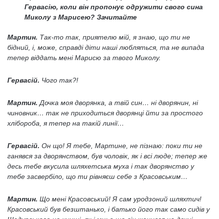
Гервасію, коли він пропонує одружити свого сина
Миколу з Марисею? Зачитайте
Мартин.
Так-то так, приятелю мій, я знаю, що ти не
бідний, і, може, справді діти наші любляться, та не випада
тепер віддать мені Марисю за твого Миколу.
Гервасій.
Чого так?!
Мартин.
Дочка моя дворянка, а твій син… ні дворянин, ні
чиновник… так не приходиться дворянці йти за простого
хлібороба, я тепер на такій линії…
Гервасій.
Он що! Я тебе, Мартине, не пізнаю: поки ти не
ганявся за дворянством, був чоловік, як і всі люде; тепер же
десь тебе вкусила шляхетська муха і так дворянство у
тебе засвербіло, що ти рівняєш себе з Красовським…
Мартин.
Що мені Красовський! Я сам уродзоний шляхтич!
Красовський був безштанько, і батько його так само сидів у