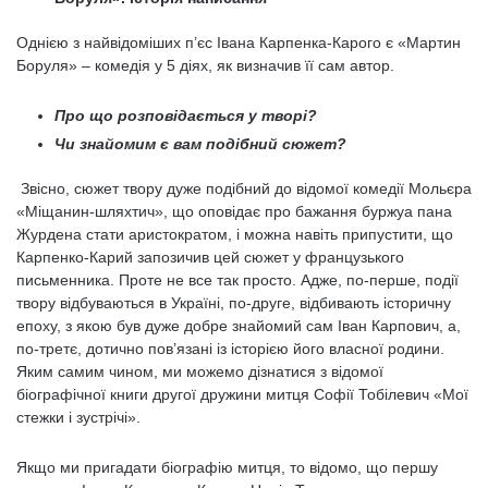
Однією з найвідоміших п’єс Івана Карпенка-Карого є «Мартин
Боруля» – комедія у 5 діях, як визначив її сам автор.
Про що розповідається у творі?
Чи знайомим є вам подібний сюжет?
Звісно, сюжет твору дуже подібний до відомої комедії Мольєра
«Міщанин-шляхтич», що оповідає про бажання буржуа пана
Журдена стати аристократом, і можна навіть припустити, що
Карпенко-Карий запозичив цей сюжет у французького
письменника. Проте не все так просто. Адже, по-перше, події
твору відбуваються в Україні, по-друге, відбивають історичну
епоху, з якою був дуже добре знайомий сам Іван Карпович, а,
по-третє, дотично пов’язані із історією його власної родини.
Яким самим чином, ми можемо дізнатися з відомої
біографічної книги другої дружини митця Софії Тобілевич «Мої
стежки і зустрічі».
Якщо ми пригадати біографію митця, то відомо, що першу