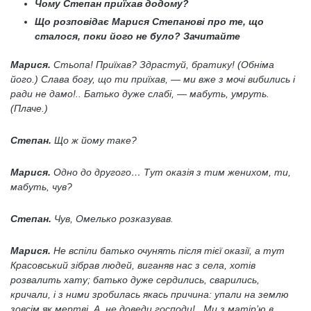
Чому Степан приїхав додому?
Що розповідає Марися Степанові про те, що
сталося, поки його не було? Зачитайте
Марися.
Стьопа! Приїхав? Здрастуй, братику! (Обніма
його.) Слава богу, що ти приїхав, — ми вже з мочі вибились і
ради не дамо!.. Батько дуже слабі, — мабуть, умруть.
(Плаче.)
Степан.
Що ж йому таке?
Марися.
Одно до другого… Тут оказія з тим женихом, ти,
мабуть, чув?
Степан.
Чув, Омелько розказував.
Марися.
Не вспіли батько очунять після тієї оказії, а тут
Красовський зібрав людей, виганяв нас з села, хотів
розвалить хату; батько дуже сердились, сварились,
кричали, і з ними зробилась якась причина: упали на землю
зовсім як мертві. А, не доведи господи!.. Ми з матір’ю в