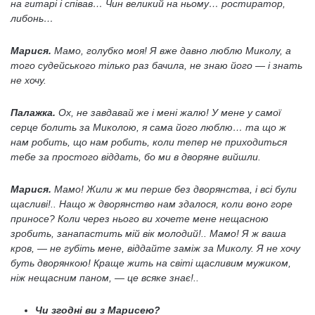
на гитарі і співав… Чин великий на ньому… ростиратор,
либонь…
Марися.
Мамо, голубко моя! Я вже давно люблю Миколу, а
того судейського тілько раз бачила, не знаю його — і знать
не хочу.
Палажка.
Ох, не завдавай же і мені жалю! У мене у самої
серце болить за Миколою, я сама його люблю… та що ж
нам робить, що нам робить, коли тепер не приходиться
тебе за простого віддать, бо ми в дворяне вийшли.
Марися.
Мамо! Жили ж ми перше без дворянства, і всі були
щасливі!.. Нащо ж дворянство нам здалося, коли воно горе
приносе? Коли через нього ви хочете мене нещасною
зробить, занапастить мій вік молодий!.. Мамо! Я ж ваша
кров, — не губіть мене, віддайте заміж за Миколу. Я не хочу
буть дворянкою! Краще жить на світі щасливим мужиком,
ніж нещасним паном, — це всяке знає!..
Чи згодні ви з Марисею?