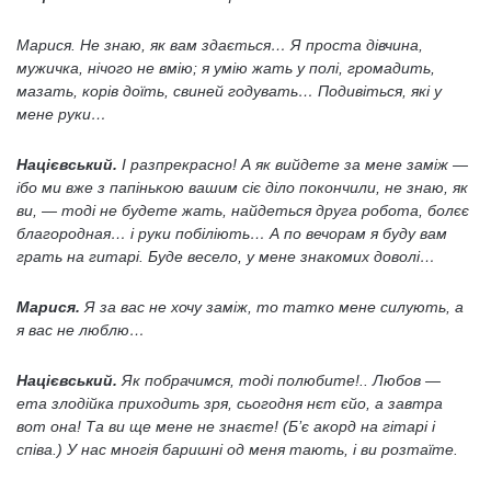
Марися. Не знаю, як вам здається… Я проста дівчина,
мужичка, нічого не вмію; я умію жать у полі, громадить,
мазать, корів доїть, свиней годувать… Подивіться, які у
мене руки…
Націєвський.
І разпрекрасно! А як вийдете за мене заміж —
ібо ми вже з папінькою вашим сіє діло покончили, не знаю, як
ви, — тоді не будете жать, найдеться друга робота, болєє
благородная… і руки побіліють… А по вечорам я буду вам
грать на гитарі. Буде весело, у мене знакомих доволі…
Марися.
Я за вас не хочу заміж, то татко мене силують, а
я вас не люблю…
Націєвський.
Як побрачимся, тоді полюбите!.. Любов —
ета злодійка приходить зря, сьогодня нєт єйо, а завтра
вот она! Та ви ще мене не знаєте! (Б’є акорд на гітарі і
співа.) У нас многія баришні од меня тають, і ви розтаїте.