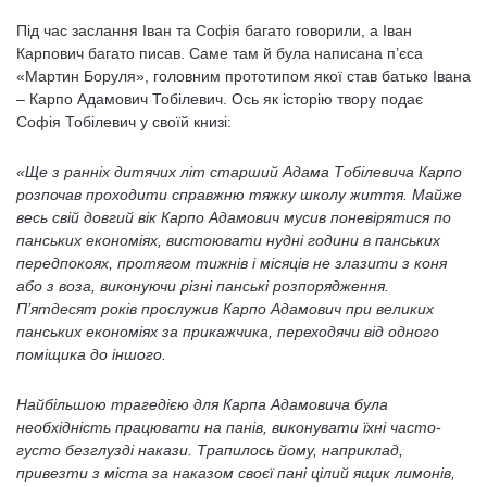
Під час заслання Іван та Софія багато говорили, а Іван
Карпович багато писав. Саме там й була написана п’єса
«Мартин Боруля», головним прототипом якої став батько Івана
– Карпо Адамович Тобілевич. Ось як історію твору подає
Софія Тобілевич у своїй книзі:
«Ще з ранніх дитячих літ старший Адама Тобілевича Карпо
розпочав проходити справжню тяжку школу життя. Майже
весь свій довгий вік Карпо Адамович мусив поневірятися по
панських економіях, вистоювати нудні години в панських
передпокоях, протягом тижнів і місяців не злазити з коня
або з воза, виконуючи різні панські розпорядження.
П’ятдесят років прослужив Карпо Адамович при великих
панських економіях за прикажчика, переходячи від одного
поміщика до іншого.
Найбільшою трагедією для Карпа Адамовича була
необхідність працювати на панів, виконувати їхні часто-
густо безглузді накази. Трапилось йому, наприклад,
привезти з міста за наказом своєї пані цілий ящик лимонів,