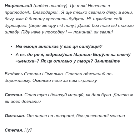
Націєвський
(надіва накидку). Це так! Невеста з
приплодом!.. Благодарю!.. Я ще тілько сватаю дівку, а вони,
бачу, вже й дитину хрестить будуть. Ні, шукайте собі
дурніщого. (Бере гітару під полу.) Давай бог ноги від такого
шлюбу. Піду наче у проходку і — поминай, як звали!
Які емоції викликає у вас ця ситуація?
А як, до речі, відреагував Мартин Боруля на втечу
«жениха»? Як це описано у творі? Зачитайте
Входять Степан і Омелько. Степан одягнений по-
дорожньому. Омелько несе за ним скриньку.
Степан.
Став тут і доказуй мерщій, як далі було. Далеко ж
ви його догнали?
Омелько.
От зараз на повороті, біля розкопаної могили.
Степан.
Ну?