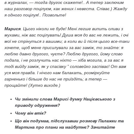
в журналах, — тогда другоє скажете!.. А тепер заключим
наш разговор поцілуєм, как жених і невеста. Співає.) Жажду
я одного поцілуя!.. Позвольте!
Марися
. Цього ніколи не буде! Мені легше випить оливи з
мухами, ніж вас поцілувать! Душа моя до вас не лежить, і очі
мої не стрінуться з вашими; а коли ви й після цього все-таки
хочете, щоб мене присилували за вас заміж, то знайте: я
люблю давно другого, чуєте? Люблю другого, йому слово
подала, і не розлучить нас ніхто — хіба могила, а за вас я
тоді вийду заміж, як у спасівку ” соловейко заспіває! От вам
уся моя правда. І нічого нам балакать, розміркуйте
гарненько і більше до нас не приїздіть; а тепер —
прощайте! (Хутко виходе.)
Чи змінили слова Марисі думку Націєвського з
приводу одруження?
Чому він втік?
Що він подумав, підслухавши розмову Палажки та
Мартина про плани на майбутнє? Зачитайте