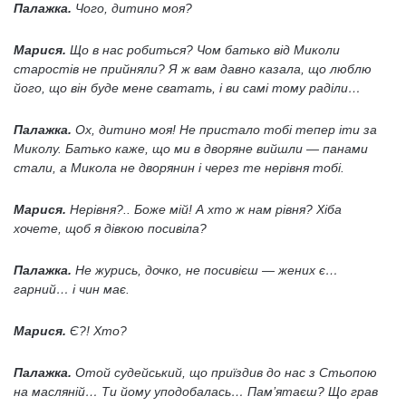
Палажка.
Чого, дитино моя?
Марися.
Що в нас робиться? Чом батько від Миколи
старостів не прийняли? Я ж вам давно казала, що люблю
його, що він буде мене сватать, і ви самі тому раділи…
Палажка.
Ох, дитино моя! Не пристало тобі тепер іти за
Миколу. Батько каже, що ми в дворяне вийшли — панами
стали, а Микола не дворянин і через те нерівня тобі.
Марися.
Нерівня?.. Боже мій! А хто ж нам рівня? Хіба
хочете, щоб я дівкою посивіла?
Палажка.
Не журись, дочко, не посивієш — жених є…
гарний… і чин має.
Марися.
Є?! Хто?
Палажка.
Отой судейський, що приїздив до нас з Стьопою
на масляній… Ти йому уподобалась… Пам’ятаєш? Що грав