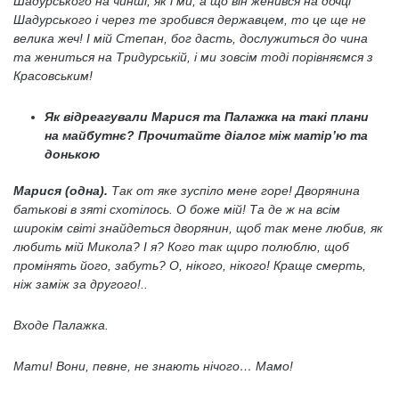
Шадурського на чинші, як і ми; а що він женився на дочці
Шадурського і через те зробився державцем, то це ще не
велика жеч! І мій Степан, бог дасть, дослужиться до чина
та жениться на Тридурській, і ми зовсім тоді порівняємся з
Красовським!
Як відреагували Марися та Палажка на такі плани
на майбутнє? Прочитайте діалог між матір’ю та
донькою
Марися (одна).
Так от яке зуспіло мене горе! Дворянина
батькові в зяті схотілось. О боже мій! Та де ж на всім
широкім світі знайдеться дворянин, щоб так мене любив, як
любить мій Микола? І я? Кого так щиро полюблю, щоб
промінять його, забуть? О, нікого, нікого! Краще смерть,
ніж заміж за другого!..
Входе Палажка.
Мати! Вони, певне, не знають нічого… Мамо!