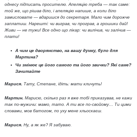
однесу підписать просителю. Апеляцію треба — так саме:
той же, що рішав діло, і апеляцію напише, а коли діло
замисловате — вдаришся до секретаря. Мало чим дорожче
заплатиш. Нарешті: чи виграв, чи програв, а грошики дай!
Живи — не тужи! Все одно що лікар: чи вилічив, чи залічив —
плати!
А чим це дворянство, на вашу думку, було для
Мартина?
Чи змінює це його самого та його звички? Які саме?
Зачитайте
Марися.
Тату, Степане, ідіть: мати кличуть!
Мартин.
Марисю, скілько раз я вже тобі приказував, не кажи
так по-мужичи: мамо, тато. А ти все по-свойому… Ти цими
словами, мов батогом, по уху мене хльоскаєш.
Марися.
Ну, а як же? Я забуваю.