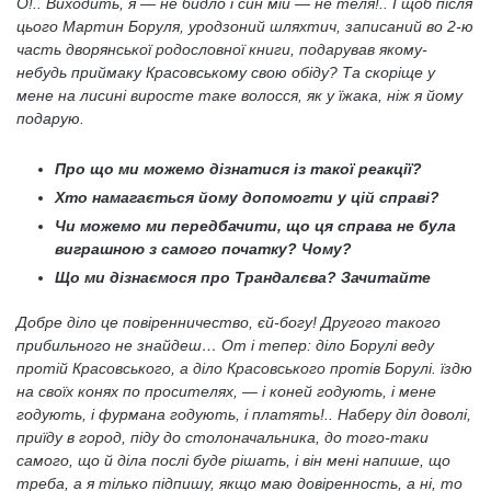
О!.. Виходить, я — не бидло і син мій — не теля!.. І щоб після
цього Мартин Боруля, уродзоний шляхтич, записаний во 2-ю
часть дворянської родословної книги, подарував якому-
небудь приймаку Красовському свою обіду? Та скоріще у
мене на лисині виросте таке волосся, як у їжака, ніж я йому
подарую.
Про що ми можемо дізнатися із такої реакції?
Хто намагається йому допомогти у цій справі?
Чи можемо ми передбачити, що ця справа не була
виграшною з самого початку? Чому?
Що ми дізнаємося про Трандалєва? Зачитайте
Добре діло це повіренничество, єй-богу! Другого такого
прибильного не знайдеш… От і тепер: діло Борулі веду
протій Красовського, а діло Красовського протів Борулі. їздю
на своїх конях по просителях, — і коней годують, і мене
годують, і фурмана годують, і платять!.. Наберу діл доволі,
приїду в город, піду до столоначальника, до того-таки
самого, що й діла послі буде рішать, і він мені напише, що
треба, а я тілько підпишу, якщо маю довіренность, а ні, то