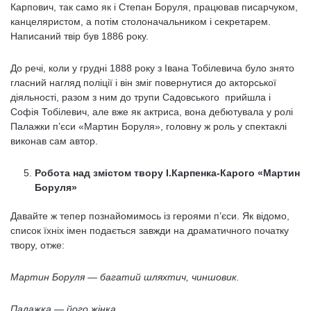
Карпович, так само як і Степан Боруля, працював писарчуком,
канцеляристом, а потім столоначальником і секретарем.
Написаний твір був 1886 року.
До речі, коли у грудні 1888 року з Івана Тобілевича було знято
гласний нагляд поліції і він зміг повернутися до акторської
діяльності, разом з ним до трупи Садовського прийшла і
Софія Тобілевич, але вже як актриса, вона дебютувала у ролі
Палажки п’єси «Мартин Боруля», головну ж роль у спектаклі
виконав сам автор.
Робота над змістом твору І.Карпенка-Карого «Мартин
Боруля»
Давайте ж тепер познайомимось із героями п’єси. Як відомо,
список їхніх імен подається завжди на драматичного початку
твору, отже:
Мартин Боруля — багатий шляхтич, чиншовик.
Палажка — його жінка.