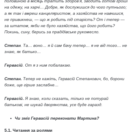
половиною в місяць тратить здоров’я, зводить готові гроші
на одежу, на харчі… Добре, як дослужишся до чого путнього;
а як так і вмреш канцеляристом, а хазяйства не навчишся,
не привикнеш, — що ж робить під старість? От і тепер —
за штатом, якби не було хазяйства, що його робить?
Покинь, сину, берись за прадідівське рукомесло.
Степан
. Та… воно… я й сам бачу тепер… я не від того… не
знаю, як батько…
Гервасій
. От я з ним побалакаю.
Степан.
Тепер не кажіть, Гервасій Степанович, бо, борони
боже, ще гірше заслабне…
Гервасій.
Я знаю, коли сказать, тілько не потурай
батькові, не шукай дворянства, усе буде гаразд.
Чи зміг Гервасій переконати Мартина?
5.1. Читання за ролями