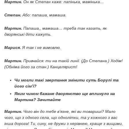
Мартин.
Он як Степан каже: папінька, мамінька…
Степан.
Або: папаша, мамаша.
Мартин.
Папаша,, мамаша… треба так казать, як
дворянські діти кажуть.
Марися.
Я так і не вимовлю.
Мартин.
Привчайся: ти на такій линії. (До Степана.) Ходім!
(Обніма його за стан.) Канцелярист!
Чи могли такі звертання змінити суть Борулі та
його сім’ї?
Яким чином бажане дворянство ще вплинуло на
Мартина? Зачитайте
Мартин.
Чого він до тебе в’язне, які ви товариші? Мало
чого, що з одного села, що однолітки, та у кожного з вас
інша дорога! Ти, сину, не дружи з нерівнею, краще з вищими,