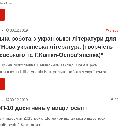
мназія…
ття
30.12.2019
7 968
на робота з української літератури для
“Нова українська література (творчість
евського та Г.Квітки-Основ’яненка)”
н Ірина Миколаївна Навчальний заклад: Грем’яцька
тня школа І-ІІІ ступенів Контрольна робота з української…
ття
30.12.2019
82
П-10 досягнень у вищій освіті
и підсумки 2019 року. Що найбільш цікавого відбулося
ищій освіті? Комплексні…