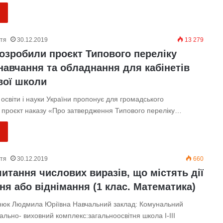
ття
30.12.2019
13 279
озробили проєкт Типового переліку
навчання та обладнання для кабінетів
вої школи
 освіти і науки України пропонує для громадського
 проєкт наказу «Про затвердження Типового переліку…
ття
30.12.2019
660
читання числових виразів, що містять дії
ня або віднімання (1 клас. Математика)
нюк Людмила Юріївна Навчальний заклад: Комунальний
ально- виховний комплекс:загальноосвітня школа І-ІІІ