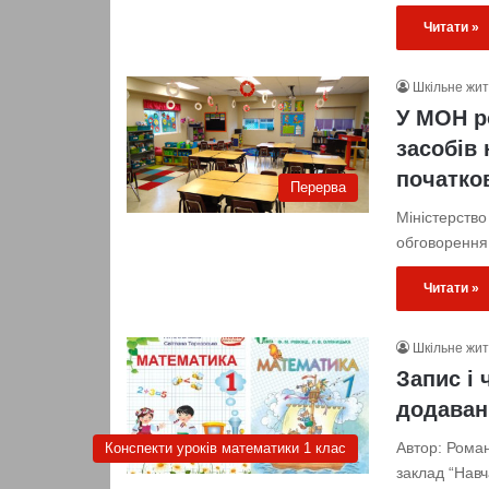
Читати »
Шкільне жи
У МОН р
засобів 
початко
Перерва
Міністерство
обговорення
Читати »
Шкільне жи
Запис і 
додаван
Автор: Рома
Конспекти уроків математики 1 клас
заклад “Навч