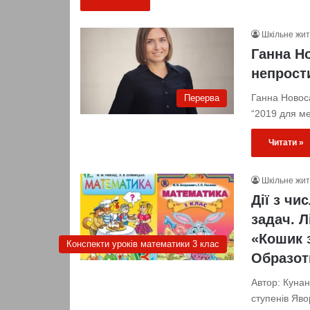
Шкільне жи
Ганна Н
непрости
Ганна Новоса
Перерва
“2019 для м
Читати »
Шкільне жи
Дії з чи
задач. Л
«Кошик 
Конспекти уроків математики 3 клас
Образот
Автор: Кунан
ступенів Яво