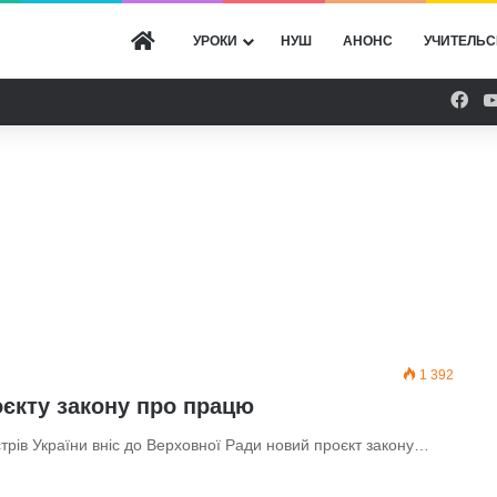
ГОЛОВНА
УРОКИ
НУШ
АНОНС
УЧИТЕЛЬС
Fac
1 392
єкту закону про працю
трів України вніс до Верховної Ради новий проєкт закону…