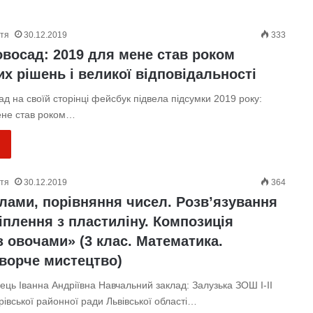
ття
30.12.2019
333
овосад: 2019 для мене став роком
х рішень і великої відповідальності
д на своїй сторінці фейсбук підвела підсумки 2019 року:
ене став роком…
ття
30.12.2019
364
слами, порівняння чисел. Розв’язування
іплення з пластиліну. Композиція
з овочами» (3 клас. Математика.
ворче мистецтво)
ець Іванна Андріївна Навчальний заклад: Залузька ЗОШ І-ІІ
рівської районної ради Львівської області…