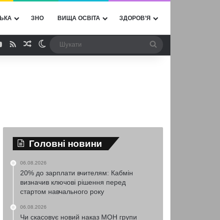
ЬКА
ЗНО
ВИЩА ОСВІТА
ЗДОРОВ’Я
ebook
YouTube
RSS
Випадкова стаття
Switch skin
Шукати
Головні новини
06.08.2026
20% до зарплати вчителям: Кабмін
визначив ключові рішення перед
стартом навчального року
06.08.2026
Чи скасовує новий наказ МОН групи