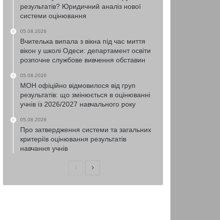
результатів? Юридичний аналіз нової
системи оцінювання
05.08.2026
Вчителька випала з вікна під час миття
вікон у школі Одеси: департамент освіти
розпочне службове вивчення обставин
05.08.2026
МОН офіційно відмовилося від груп
результатів: що змінюється в оцінюванні
учнів із 2026/2027 навчального року
05.08.2026
Про затвердження системи та загальних
критеріїв оцінювання результатів
навчання учнів
Попередня
Наступна
сторінка
сторінка