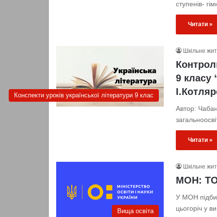
ступенів- гі
Читати »
Шкільне жи
Контроль
9 класу 
І.Котляр
Конспекти уроків української літератури 9 клас
Автор: Чаба
загальноосві
Читати »
Шкільне жи
МОН: ТО
У МОН підбил
цьогоріч у в
Вища освіта