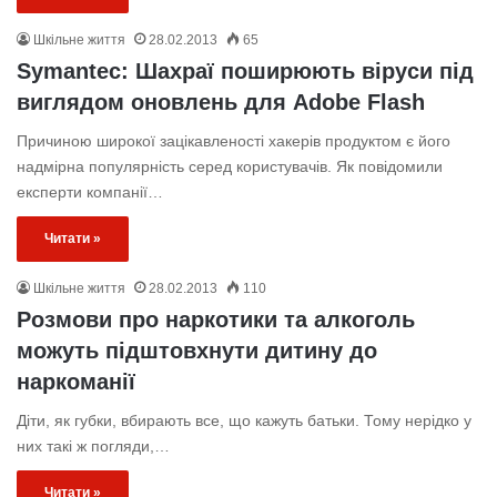
Шкільне життя
28.02.2013
65
Symantec: Шахраї поширюють віруси під
виглядом оновлень для Adobe Flash
Причиною широкої зацікавленості хакерів продуктом є його
надмірна популярність серед користувачів. Як повідомили
експерти компанії…
Читати »
Шкільне життя
28.02.2013
110
Розмови про наркотики та алкоголь
можуть підштовхнути дитину до
наркоманії
Діти, як губки, вбирають все, що кажуть батьки. Тому нерідко у
них такі ж погляди,…
Читати »