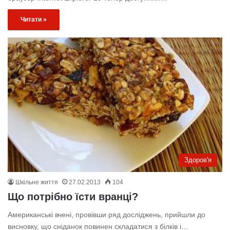
Читати »
Здоров'я
Шкільне життя
27.02.2013
104
Що потрібно їсти вранці?
Американські вчені, провівши ряд досліджень, прийшли до
висновку, що сніданок повинен складатися з білків і…