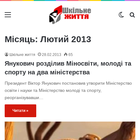
Меню
Switch
Ш
Місяць:
Лютий 2013
Шкільне життя
28.02.2013
65
Янукович розділив Міносвіти, молоді та
спорту на два міністерства
Президент Віктор Янукович постановив утворити Міністерство
освіти і науки та Міністерство молоді та спорту,
реорганізувавши…
Читати »