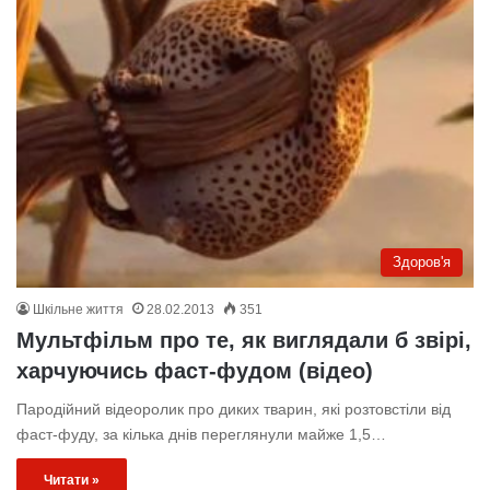
Здоров'я
Шкільне життя
28.02.2013
351
Мультфільм про те, як виглядали б звірі,
харчуючись фаст-фудом (відео)
Пародійний відеоролик про диких тварин, які розтовстіли від
фаст-фуду, за кілька днів переглянули майже 1,5…
Читати »