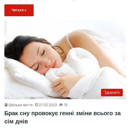
Читати »
Здоров'я
Шкільне життя
27.02.2013
78
Брак сну провокує генні зміни всього за
сім днів