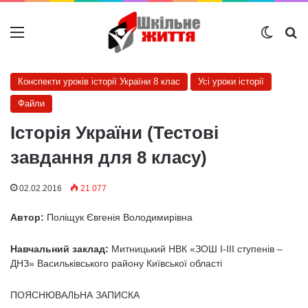
Меню
Switch
Ш
Конспекти уроків історії України 8 клас
Усі уроки історії
Файли
Історія України (Тестові
завдання для 8 класу)
02.02.2016
21 077
Автор:
Поліщук Євгенія Володимирівна
Навчальний заклад:
Митницький НВК «ЗОШ І-ІІІ ступенів –
ДНЗ» Васильківського району Київської області
ПОЯСНЮВАЛЬНА ЗАПИСКА