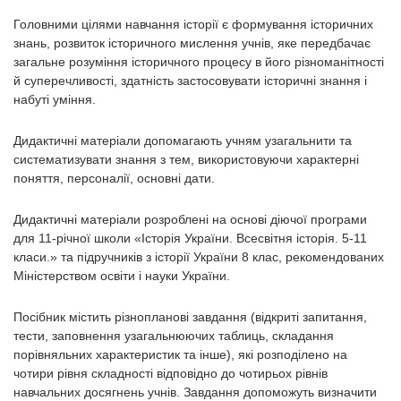
Головними цілями навчання історії є формування історичних
знань, розвиток історичного мислення учнів, яке передбачає
загальне розуміння історичного процесу в його різноманітності
й суперечливості, здатність застосовувати історичні знання і
набуті уміння.
Дидактичні матеріали допомагають учням узагальнити та
систематизувати знання з тем, використовуючи характерні
поняття, персоналії, основні дати.
Дидактичні матеріали розроблені на основі діючої програми
для 11-річної школи «Історія України. Всесвітня історія. 5-11
класи.» та підручників з історії України 8 клас, рекомендованих
Міністерством освіти і науки України.
Посібник містить різнопланові завдання (відкриті запитання,
тести, заповнення узагальнюючих таблиць, складання
порівняльних характеристик та інше), які розподілено на
чотири рівня складності відповідно до чотирьох рівнів
навчальних досягнень учнів. Завдання допоможуть визначити