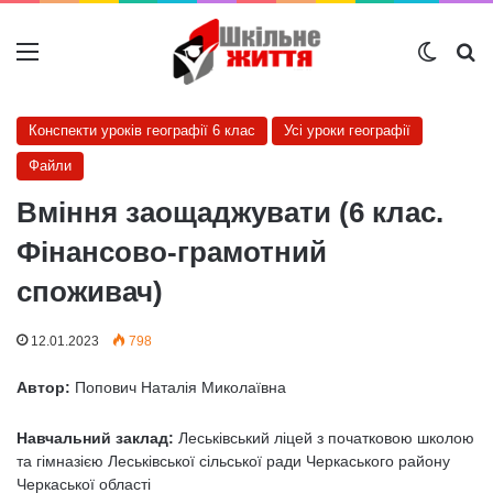
Меню
Switch
Ш
Конспекти уроків географії 6 клас
Усі уроки географії
Файли
Вміння заощаджувати (6 клас.
Фінансово-грамотний
споживач)
12.01.2023
798
Автор:
Попович Наталія Миколаївна
Навчальний заклад:
Леськівський ліцей з початковою школою
та гімназією Леськівської сільської ради Черкаського району
Черкаської області