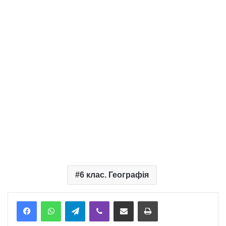
6 клас. Географія
Telegram
Viber
Надіслати електронною поштою
Надрукувати