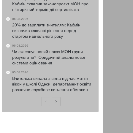
Кабмін схвалив законопроєкт МОН про
п’ятирічний термін дії сертифіката
06.08.2026
20% до зарплати вчителям: Кабмін
визначив ключові рішення перед
стартом навчального року
06.08.2026
Чи скасовує новий наказ МОН групи
результатів? Юридичний аналіз нової
системи оцінювання
05.08.2026
Вчителька випала з вікна під час миття
вікон у школі Одеси: департамент освіти
розпочне службове вивчення обставин
Попередня
Наступна
сторінка
сторінка