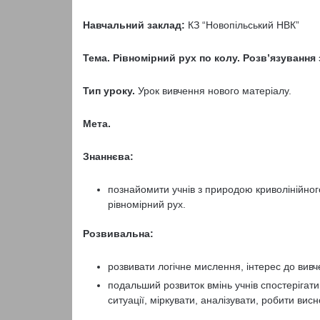
Навчальний заклад:
КЗ “Новопільський НВК”
Тема. Рівномірний рух по колу. Розв’язування
Тип уроку.
Урок вивчення нового матеріалу.
Мета.
Знаннєва:
познайомити учнів з природою криволінійно
рівномірний рух.
Розвивальна:
розвивати логічне мислення, інтерес до вивч
подальший розвиток вмінь учнів спостерігати
ситуації, міркувати, аналізувати, робити висн