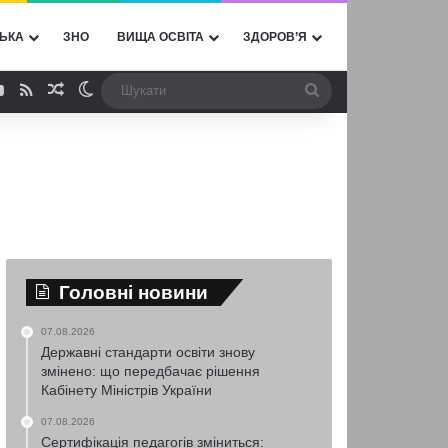
ЬКА
ЗНО
ВИЩА ОСВІТА
ЗДОРОВ’Я
ebook
YouTube
RSS
Випадкова стаття
Switch skin
Шукати
Головні новини
07.08.2026
Державні стандарти освіти знову
змінено: що передбачає рішення
Кабінету Міністрів України
07.08.2026
Сертифікація педагогів зміниться: