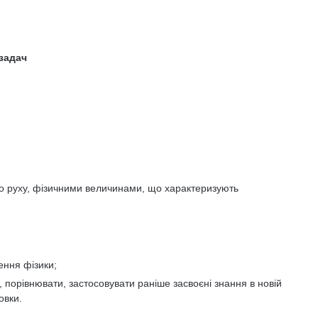
 задач
го руху, фізичними величинами, що характеризують
ення фізики;
, порівнювати, застосовувати раніше засвоєні знання в новій
овки.