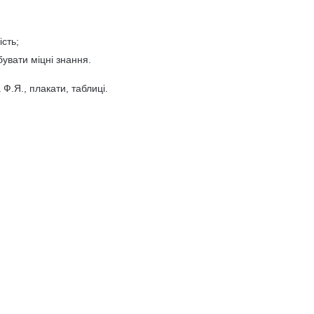
сть;
бувати міцні знання.
Ф.Я., плакати, таблиці.