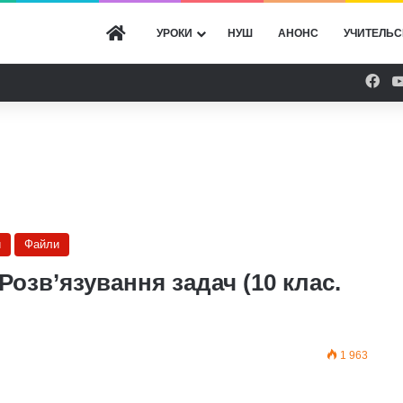
ГОЛОВНА
УРОКИ
НУШ
АНОНС
УЧИТЕЛЬС
Fac
и
Файли
Розв’язування задач (10 клас.
1 963