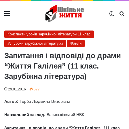
Меню
Switch
Ш
Конспекти уроків зарубіжної літератури 11 клас
Усі уроки зарубіжної літератури
Файли
Запитання і відповіді до драми
“Життя Галілея” (11 клас.
Зарубіжна література)
29.01.2016
677
Автор:
Торба Людмила Вікторівна
Навчальний заклад:
Васильківський НВК
Запитання і відповіді до драми “Життя Галілея” (11 клас.