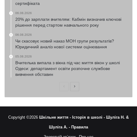
сертифіката
06.08.2026
20% до зарплати вчителям: Кабмін визначив ключові
рішення перед стартом навчального року
06.08.2026
Чи скасовує новий наказ МОН групи результатів?
Юридичний аналіз нової системи оцінювання
05.08.2026
Вчителька випала з вікна під час миття вікон у школі
Одеси: департамент освіти розпочне службове
вивчення обставин
Попередня
Наступна
сторінка
сторінка
Copyright ©2026
Шкільне життя -
Історія в школі -
Шуліга Н. &
Шуліга А. -
Правила
Зворотній зв’язок
Про нас