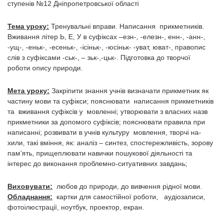
ступенів №12 Дніпропетровської області
Тема уроку:
Тренувальні вправи. Написання прикметників.
Вживання літер Ь, Е, У в суфіксах –езн-, -елезн-, енн-, -анн-,
-ущ-, -еньк-, -есеньк-, -ісіньк-, -юсіньк- -уват, юват-, правопис
слів з суфіксами -ськ-, – зьк-,-цьк-. Підготовка до творчої
роботи опису природи.
Мета уроку:
Закріпити знання учнів визначати прикметник як
частину мови та суфікси; пояснювати написання прикметників
та вживання суфіксів у мовленні; утворювати з власних назв
прикметники за допомого суфіксів; пояснювати правила при
написанні; розвивати в учнів культуру мовлення, творчі на­
хили, такі вміння, як: аналіз – синтез, спостережливість, зорову
пам’ять, прищеплювати навички пошукової діяльності та
інтерес до виконання проблемно-ситуативних завдань;
Виховувати:
любов до природи, до вивчення рідної мови.
Обладнання:
картки для самостійної роботи, аудіозаписи,
фотоілюстрації, ноутбук, проектор, екран.