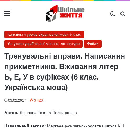
Меню
Switch
Ш
Конспекти уроків української мови 6 клас
Усі уроки української мови та літератури
Файли
Тренувальні вправи. Написання
прикметників. Вживання літер
Ь, Е, У в суфіксах (6 клас.
Українська мова)
03.02.2017
3 420
Автор:
Лєпілова Тетяна Полікарпівна
Навчальний заклад:
Марганецька загальноосвітня школа I-III