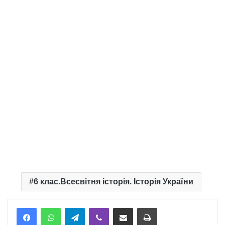
6 клас.Всесвітня історія. Історія України
Telegram
Viber
Надіслати електронною поштою
Надрукувати