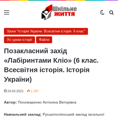
Меню
Switch
Ш
Уроки "Історія України. Всесвітня історія. 6 клас"
Усі уроки історії
Файли
Позакласний захід
«Лабіринтами Кліо» (6 клас.
Всесвітня історія. Історія
України)
24.03.2021
1 287
Автор:
Пономаренко Антоніна Вікторівна
Навчальний заклад:
Руськополянський заклад загальної