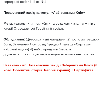
середньої освіти І-ІІІ ст. №1
Позакласний захід на тему: «Лабіринтами Кліо»
Мета:
узагальнити, поглибити та розширити знання учнів з
історії Стародавньої Греції та її сусідів.
Обладнання:
1)ілюстративні матеріали; 2) костюми грецьких
богів; 3) музичний супровід (грецький танець «Сиртаки»,
«Чорний ящик») 4) набір продуктів (перелік
додається);5)нагороди переможцям –«золота пектораль».
Завантажити: Позакласний захід «Лабіринтами Кліо» (6
клас. Всесвітня історія. Історія України) + Сертифікат