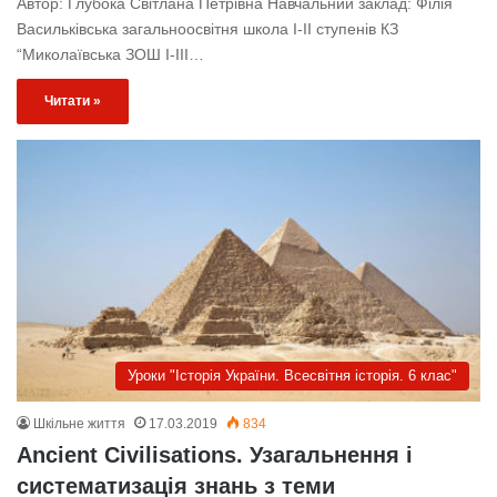
Автор: Глубока Світлана Петрівна Навчальний заклад: Філія
Васильківська загальноосвітня школа І-ІІ ступенів КЗ
“Миколаївська ЗОШ І-ІІІ…
Читати »
Уроки "Історія України. Всесвітня історія. 6 клас"
Шкільне життя
17.03.2019
834
Ancient Civilisations. Узагальнення і
систематизація знань з теми