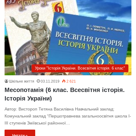
Уроки "Історія України. Всесвітня історія. 6 клас"
Шкільне життя
03.11.2019
2 621
Месопотамія (6 клас. Всесвітня історія.
Історія України)
Автор: Вистороп Тетяна Василівна Навчальний заклад:
Комунальний заклад “Першотравнева загальноосвітня школа І-
ІІІ ступенів Зміївської районної…
Читати »