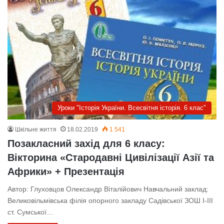
Уроки "Історія України. Всесвітня історія. 6 клас"
Шкільне життя
18.02.2019
1 541
Позакласний захід для 6 класу:
Вікторина «Стародавні Цивілізації Азії та
Африки» + Презентація
Автор: Глуховцов Олександр Віталійович Навчальний заклад:
Великовільмівська філія опорного закладу Садівської ЗОШ І-ІІІ
ст. Сумської…