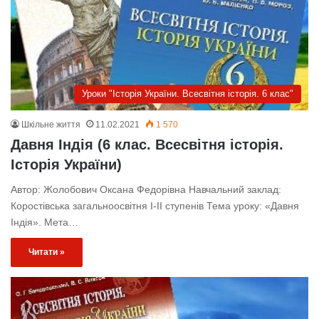
Уроки "Історія України. Всесвітня історія. 6 клас"
Шкільне життя
11.02.2021
1 570
Давня Індія (6 клас. Всесвітня історія.
Історія України)
Автор: Жолобович Оксана Федорівна Навчальний заклад:
Коростівська загальноосвітня І-ІІ ступенів Тема уроку: «Давня
Індія». Мета…
Читати »