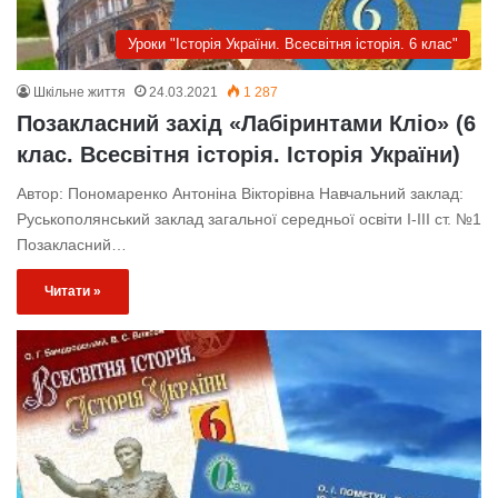
Уроки "Історія України. Всесвітня історія. 6 клас"
Шкільне життя
24.03.2021
1 287
Позакласний захід «Лабіринтами Кліо» (6
клас. Всесвітня історія. Історія України)
Автор: Пономаренко Антоніна Вікторівна Навчальний заклад:
Руськополянський заклад загальної середньої освіти І-ІІІ ст. №1
Позакласний…
Читати »