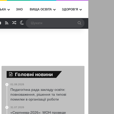
ЬКА
ЗНО
ВИЩА ОСВІТА
ЗДОРОВ’Я
ebook
YouTube
RSS
Випадкова стаття
Switch skin
Шукати
Головні новини
01.08.2026
Педагогічна рада закладу освіти:
повноваження, рішення та типові
помилки в організації роботи
31.07.2026
«Серпнева-2026»: МОН проведе