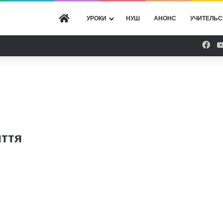
ГОЛОВНА
УРОКИ
НУШ
АНОНС
УЧИТЕЛЬС
Fac
иття