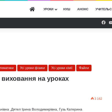
ГОЛОВНА
УРОКИ
НУШ
АНОНС
УЧИТЕЛЬС
Fac
атематики
Усі уроки фізики
Усі уроки хімії
Файли
 виховання на уроках
3 162
нівна ,Дятел Ірина Володимирівна, Гузь Катерина