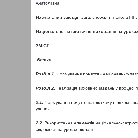
Анатоліївна
Навчальний заклад:
Загальноосвітня школа І-ІІ 
Національно-патріотичне виховання на урока
ЗМІСТ
Вступ
Розділ 1.
Формування поняття «національно-патр
Розділ 2.
Реалізація виховних завдань у процесі п
2.1.
Формування почуття патріотизму шляхом вико
учених
2.2.
Використання елементів національно-патріот
свідомості на уроках біології