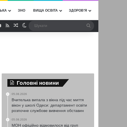
ЬКА
ЗНО
ВИЩА ОСВІТА
ЗДОРОВ’Я
ebook
YouTube
RSS
Випадкова стаття
Switch skin
Шукати
Головні новини
05.08.2026
Вчителька випала з вікна під час миття
вікон у школі Одеси: департамент освіти
розпочне службове вивчення обставин
05.08.2026
МОН офіційно відмовилося від груп