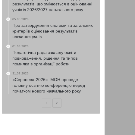
результатів: що змінюється в оцінюванні
учнів із 2026/2027 навчального року
05.08.2026
Про затвердження системи та загальних
критеріїв оцінювання результатів
навчання учнів
01.08.2026
Педагогічна рада закладу освіти:
повноваження, рішення та типові
помилки в організації роботи
31.07.2026
«Серпнева-2026»: МОН проведе
головну освітню конференцію перед
початком нового навчального року
Попередня
Наступна
сторінка
сторінка