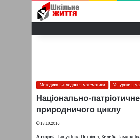
Методика викладання математики
Усі уроки з м
Національно-патріотичне
природничого циклу
18.10.2016
Автори:
Тищук Інна Петрівна, Килиба Тамара Іва