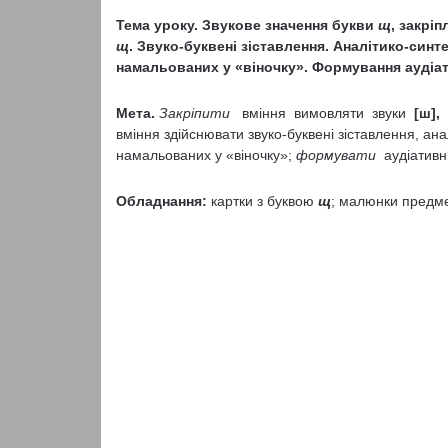
Тема уроку.
Звукове значення букви
щ
, закрі
щ
. Звуко-буквені зіставлення. Аналітико-син
намальованих у «віночку». Формування аудіа
Мета.
Закріпити
вміння вимовляти звуки
[ш], 
вміння здійснювати звуко-буквені зіставлення, ан
намальованих у «віночку»;
формувати
аудіативні
Обладнання:
картки з буквою
щ
; малюнки предме