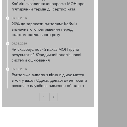
Кабмін схвалив законопроєкт МОН про
п’ятирічний термін дії сертифіката
06.08.2026
20% до зарплати вчителям: Кабмін
визначив ключові рішення перед
стартом навчального року
06.08.2026
Чи скасовує новий наказ МОН групи
результатів? Юридичний аналіз нової
системи оцінювання
05.08.2026
Вчителька випала з вікна під час миття
вікон у школі Одеси: департамент освіти
розпочне службове вивчення обставин
Попередня
Наступна
сторінка
сторінка