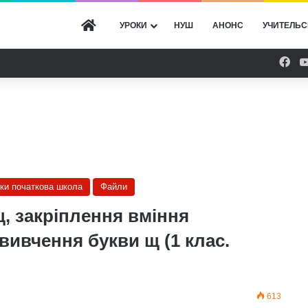
ГОЛОВНА
УРОКИ
НУШ
АНОНС
УЧИТЕЛЬС
Fac
оки початкова школа
Файли
, закріплення вміння
 вивчення букви щ (1 клас.
613