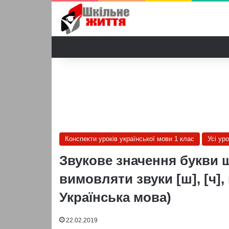
Конспекти уроків української мови 1 клас
Усі ур
Звукове значення букви щ
вимовляти звуки [ш], [ч],
Українська мова)
22.02.2019