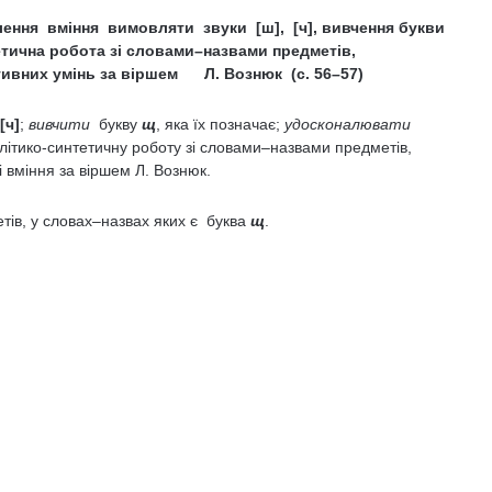
плення вміння вимовляти звуки
[ш], [ч], вивчення букви
тетична робота зі словами–назвами предметів,
тивних умінь за віршем Л. Вознюк (с. 56–57)
[ч]
;
вивчити
букву
щ
, яка їх позначає;
удосконалювати
алітико-синтетичну роботу зі словами–назвами предметів,
 вміння за віршем Л. Вознюк.
тів, у словах–назвах яких є буква
щ
.