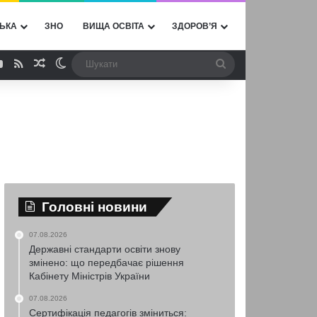
ЬКА
ЗНО
ВИЩА ОСВІТА
ЗДОРОВ’Я
ebook
YouTube
RSS
Випадкова стаття
Switch skin
Шукати
Головні новини
07.08.2026
Державні стандарти освіти знову
змінено: що передбачає рішення
Кабінету Міністрів України
07.08.2026
Сертифікація педагогів зміниться: